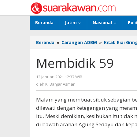
Lewati
ke
konten
Beranda
Jatim
Nasional
Poli
Beranda
»
Carangan ADBM
»
Kitab Kiai Grin
Membidik 59
12 Januari 2021 12:37 WIB
oleh
Ki
oleh
Ki Banjar Asman
Banjar
Asman
Malam yang membuat sibuk sebagian bes
dilewati dengan ketegangan yang meram
itu. Meski demikian, kesibukan itu tida
di bawah arahan Agung Sedayu dan kepa