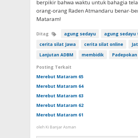
berpikir bahwa waktu untuk bahagia tela
orang-orang Raden Atmandaru benar-be
Mataram!
Ditag
agung sedayu
agung sedayu 
cerita silat Jawa
cerita silat online
Ja
Lanjutan ADBM
membidik
Padepokan
Posting Terkait
Merebut Mataram 65
Merebut Mataram 64
Merebut Mataram 63
Merebut Mataram 62
Merebut Mataram 61
oleh
Ki Banjar Asman