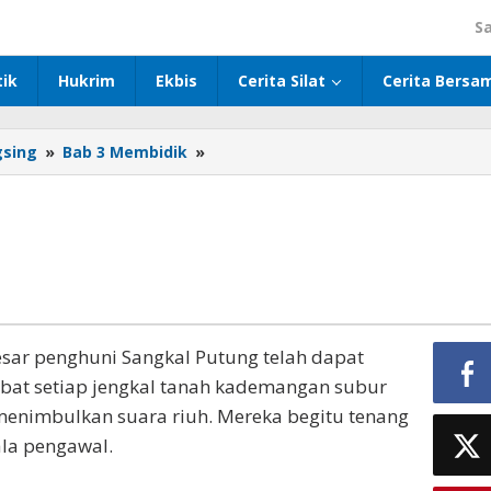
S
tik
Hukrim
Ekbis
Cerita Silat
Cerita Bersa
gsing
»
Bab 3 Membidik
»
Membidik
59
ar penghuni Sangkal Putung telah dapat
bat setiap jengkal tanah kademangan subur
k menimbulkan suara riuh. Mereka begitu tenang
la pengawal.