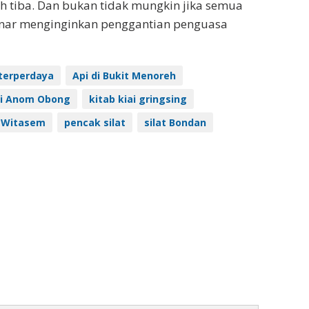
h tiba. Dan bukan tidak mungkin jika semua
nar menginginkan penggantian penguasa
terperdaya
Api di Bukit Menoreh
ti Anom Obong
kitab kiai gringsing
 Witasem
pencak silat
silat Bondan