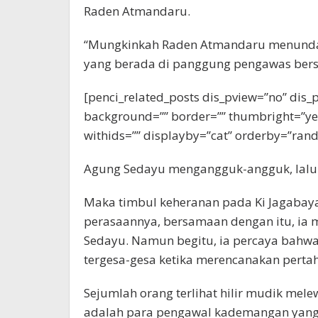
Raden Atmandaru.
“Mungkinkah Raden Atmandaru menunda s
yang berada di panggung pengawas ber
[penci_related_posts dis_pview=”no” dis_p
background=”” border=”” thumbright=”yes
withids=”” displayby=”cat” orderby=”rand
Agung Sedayu mengangguk-angguk, lalu ka
Maka timbul keheranan pada Ki Jagabay
perasaannya, bersamaan dengan itu, ia
Sedayu. Namun begitu, ia percaya bahwa
tergesa-gesa ketika merencanakan perta
Sejumlah orang terlihat hilir mudik mel
adalah para pengawal kademangan yang