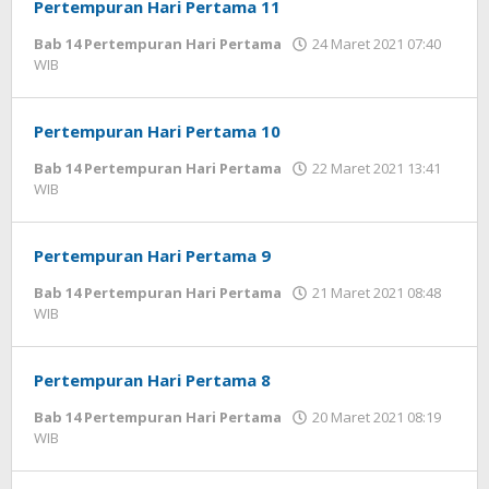
Asman
Pertempuran Hari Pertama 11
Jatim
,
Mojokerto
,
Bab 14 Pertempuran Hari Pertama
24 Maret 2021 07:40
Terkini
WIB
oleh
Ki
28
Banjar
November
Asman
Pertempuran Hari Pertama 10
2025
19:23
Bab 14 Pertempuran Hari Pertama
22 Maret 2021 13:41
WIB
WIB
oleh
oleh
Ki
Redaksi
Banjar
Asman
Pertempuran Hari Pertama 9
Bab 14 Pertempuran Hari Pertama
21 Maret 2021 08:48
WIB
oleh
Ki
Banjar
Asman
Pertempuran Hari Pertama 8
Bab 14 Pertempuran Hari Pertama
20 Maret 2021 08:19
WIB
oleh
Ki
Banjar