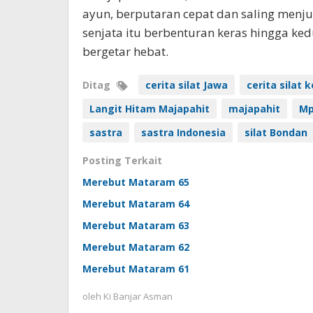
ayun, berputaran cepat dan saling menjul
senjata itu berbenturan keras hingga k
bergetar hebat.
Ditag
cerita silat Jawa
cerita silat 
Langit Hitam Majapahit
majapahit
Mp
sastra
sastra Indonesia
silat Bondan
Posting Terkait
Merebut Mataram 65
Merebut Mataram 64
Merebut Mataram 63
Merebut Mataram 62
Merebut Mataram 61
oleh
Ki Banjar Asman