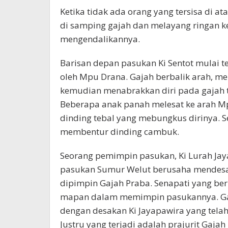
Ketika tidak ada orang yang tersisa di 
di samping gajah dan melayang ringan k
mengendalikannya.
Barisan depan pasukan Ki Sentot mulai t
oleh Mpu Drana. Gajah berbalik arah, me
kemudian menabrakkan diri pada gajah 
Beberapa anak panah melesat ke arah M
dinding tebal yang mebungkus dirinya. Se
membentur dinding cambuk.
Seorang pemimpin pasukan, Ki Lurah Ja
pasukan Sumur Welut berusaha mendesak
dipimpin Gajah Praba. Senapati yang ber
mapan dalam memimpin pasukannya. Gaj
dengan desakan Ki Jayapawira yang tela
Justru yang terjadi adalah prajurit Ga