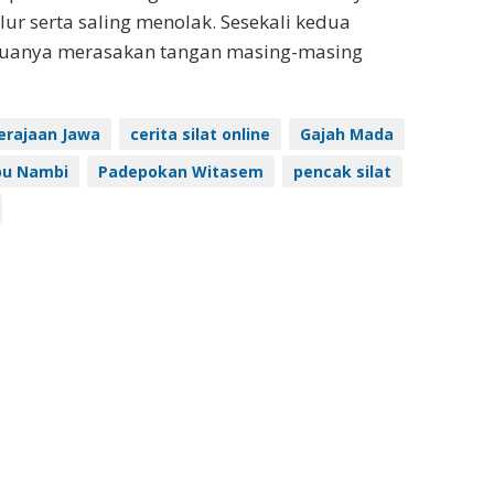
ur serta saling menolak. Sesekali kedua
eduanya merasakan tangan masing-masing
kerajaan Jawa
cerita silat online
Gajah Mada
u Nambi
Padepokan Witasem
pencak silat