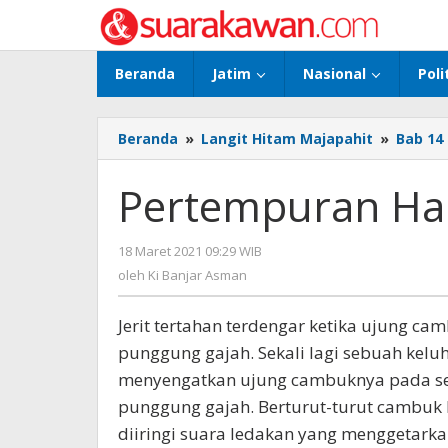
Lewati
ke
konten
Beranda
Jatim
Nasional
Poli
Beranda
»
Langit Hitam Majapahit
»
Bab 14
Pertempuran Har
18 Maret 2021 09:29 WIB
oleh
Ki
oleh
Ki Banjar Asman
Banjar
Asman
Jerit tertahan terdengar ketika ujung c
punggung gajah. Sekali lagi sebuah kel
menyengatkan ujung cambuknya pada se
punggung gajah. Berturut-turut camb
diiringi suara ledakan yang menggetark