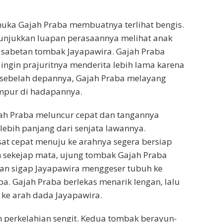
uka Gajah Praba membuatnya terlihat bengis.
nunjukkan luapan perasaannya melihat anak
h sabetan tombak Jayapawira. Gajah Praba
 ingin prajuritnya menderita lebih lama karena
i sebelah depannya, Gajah Praba melayang
empur di hadapannya.
ajah Praba meluncur cepat dan tangannya
ebih panjang dari senjata lawannya.
at cepat menuju ke arahnya segera bersiap
sekejap mata, ujung tombak Gajah Praba
gan sigap Jayapawira menggeser tubuh ke
. Gajah Praba berlekas menarik lengan, lalu
ke arah dada Jayapawira.
m perkelahian sengit. Kedua tombak berayun-