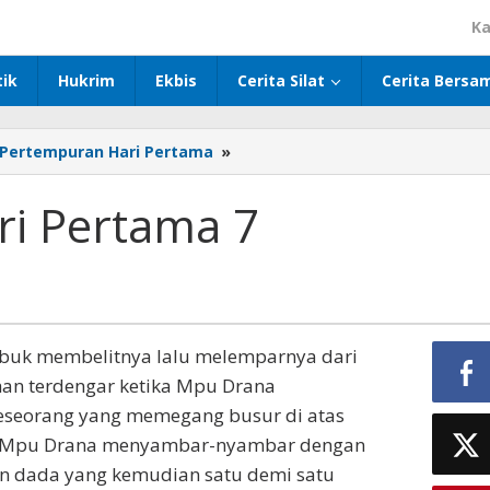
Ka
tik
Hukrim
Ekbis
Cerita Silat
Cerita Bersa
 Pertempuran Hari Pertama
»
Pertempuran
Hari
Pertama
i Pertama 7
7
ambuk membelitnya lalu melemparnya dari
uhan terdengar ketika Mpu Drana
seorang yang memegang busur di atas
uk Mpu Drana menyambar-nyambar dengan
an dada yang kemudian satu demi satu