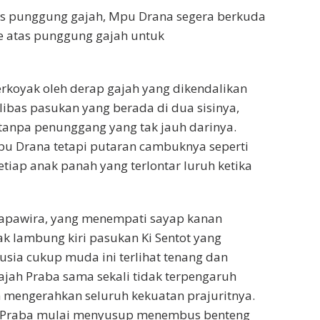
atas punggung gajah, Mpu Drana segera berkuda
e atas punggung gajah untuk
erkoyak oleh derap gajah yang dikendalikan
libas pasukan yang berada di dua sisinya,
tanpa penunggang yang tak jauh darinya.
pu Drana tetapi putaran cambuknya seperti
tiap anak panah yang terlontar luruh ketika
yapawira, yang menempati sayap kanan
 lambung kiri pasukan Ki Sentot yang
usia cukup muda ini terlihat tenang dan
ah Praba sama sekali tidak terpengaruh
h mengerahkan seluruh kekuatan prajuritnya.
jah Praba mulai menyusup menembus benteng