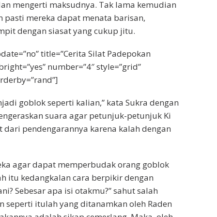
dan mengerti maksudnya. Tak lama kemudian
n pasti mereka dapat menata barisan,
it dengan siasat yang cukup jitu.
date=”no” title=”Cerita Silat Padepokan
right=”yes” number=”4″ style=”grid”
orderby=”rand”]
adi goblok seperti kalian,” kata Sukra dengan
mengeraskan suara agar petunjuk-petunjuk Ki
ut dari pendengarannya karena kalah dengan
reka agar dapat memperbudak orang goblok
h itu kedangkalan cara berpikir dengan
ni? Sebesar apa isi otakmu?” sahut salah
an seperti itulah yang ditanamkan oleh Raden
kannya adalah sikap cemerlang. Maka, oleh