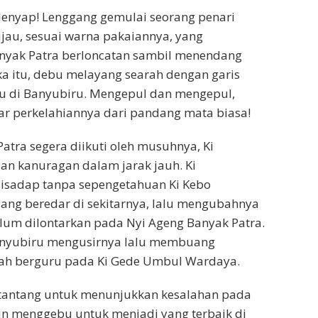
 lenyap! Lenggang gemulai seorang penari
au, sesuai warna pakaiannya, yang
anyak Patra berloncatan sambil menendang
ka itu, debu melayang searah dengan garis
u di Banyubiru. Mengepul dan mengepul,
r perkelahiannya dari pandang mata biasa!
atra segera diikuti oleh musuhnya, Ki
n kanuragan dalam jarak jauh. Ki
isadap tanpa sepengetahuan Ki Kebo
ng beredar di sekitarnya, lalu mengubahnya
elum dilontarkan pada Nyi Ageng Banyak Patra.
anyubiru mengusirnya lalu membuang
nah berguru pada Ki Gede Umbul Wardaya.
rtantang untuk menunjukkan kesalahan pada
n menggebu untuk menjadi yang terbaik di