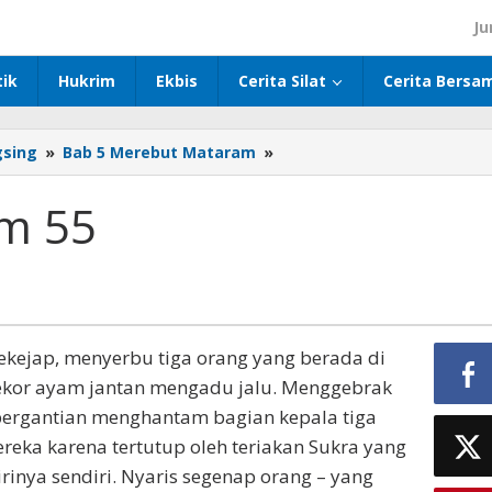
Ju
tik
Hukrim
Ekbis
Cerita Silat
Cerita Bersa
gsing
»
Bab 5 Merebut Mataram
»
Merebut
Mataram
55
m 55
kejap, menyerbu tiga orang yang berada di
eekor ayam jantan mengadu jalu. Menggebrak
ergantian menghantam bagian kepala tiga
eka karena tertutup oleh teriakan Sukra yang
nya sendiri. Nyaris segenap orang – yang