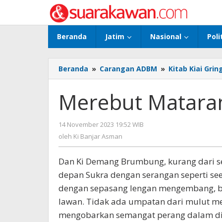
Lewati
ke
konten
Beranda
Jatim
Nasional
Poli
Beranda
»
Carangan ADBM
»
Kitab Kiai Grin
Merebut Matara
14 November 2023 19:52 WIB
oleh
Ki
oleh
Ki Banjar Asman
Banjar
Asman
Dan Ki Demang Brumbung, kurang dari se
depan Sukra dengan serangan seperti s
dengan sepasang lengan mengembang, b
lawan. Tidak ada umpatan dari mulut mer
mengobarkan semangat perang dalam diri