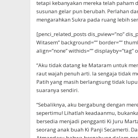
tetapi kebanyakan mereka telah paham 
susunan gelar pun berubah. Perlahan da
mengarahkan Sukra pada ruang lebih semp
[penci_related_posts dis_pview=”no” dis_p
Witasem” background=”” border=”” thumb
align=”none” withids=”” displayby=”tag” 
“Aku tidak datang ke Mataram untuk menj
raut wajah penuh arti. Ia sengaja tidak 
Patih yang masih berlangsung tidak lup
suaranya sendiri.
“Sebaliknya, aku bergabung dengan me
sepertimu! Lihatlah keadaanmu, bukanka
bersedia menjadi pengganti Ki Juru Marta
seorang anak buah Ki Panji Secamerti. D
Atmandaru bahwa bergabung dalam gera