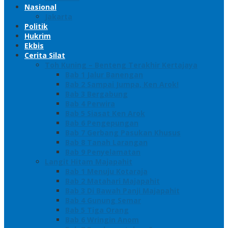
Nasional
Jakarta
Politik
Hukrim
Ekbis
Cerita Silat
Toh Kuning – Benteng Terakhir Kertajaya
Bab 1 Jalur Banengan
Bab 2 Sampai Jumpa, Ken Arok!
Bab 3 Bergabung
Bab 4 Perwira
Bab 5 Siasat Ken Arok
Bab 6 Pengepungan
Bab 7 Gerbang Pasukan Khusus
Bab 8 Tanah Larangan
Bab 9 Penyelamatan
Langit Hitam Majapahit
Bab 1 Menuju Kotaraja
Bab 2 Matahari Majapahit
Bab 3 Di Bawah Panji Majapahit
Bab 4 Gunung Semar
Bab 5 Tiga Orang
Bab 6 Wringin Anom