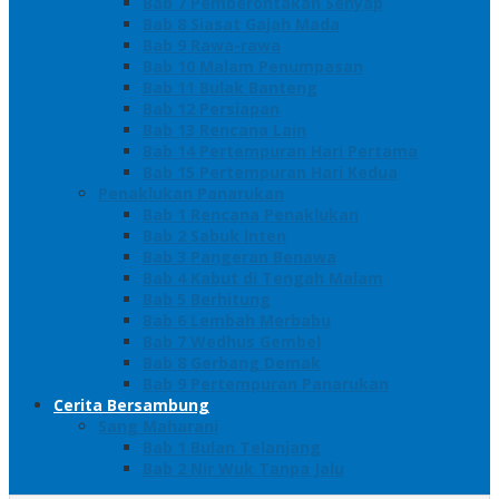
Bab 7 Pemberontakan Senyap
Bab 8 Siasat Gajah Mada
Bab 9 Rawa-rawa
Bab 10 Malam Penumpasan
Bab 11 Bulak Banteng
Bab 12 Persiapan
Bab 13 Rencana Lain
Bab 14 Pertempuran Hari Pertama
Bab 15 Pertempuran Hari Kedua
Penaklukan Panarukan
Bab 1 Rencana Penaklukan
Bab 2 Sabuk Inten
Bab 3 Pangeran Benawa
Bab 4 Kabut di Tengah Malam
Bab 5 Berhitung
Bab 6 Lembah Merbabu
Bab 7 Wedhus Gembel
Bab 8 Gerbang Demak
Bab 9 Pertempuran Panarukan
Cerita Bersambung
Sang Maharani
Bab 1 Bulan Telanjang
Bab 2 Nir Wuk Tanpa Jalu