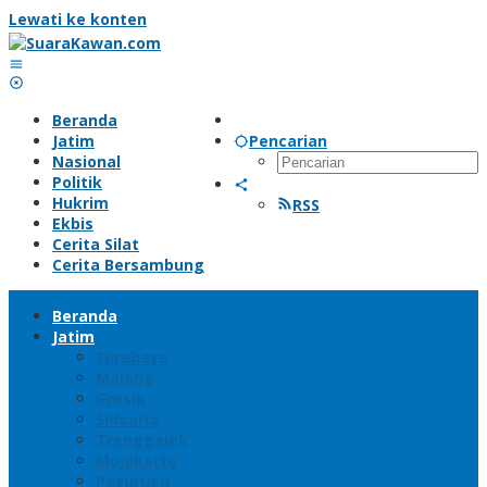
Lewati ke konten
Beranda
Jatim
Pencarian
Nasional
Politik
Hukrim
RSS
Ekbis
Cerita Silat
Cerita Bersambung
Beranda
Jatim
Surabaya
Malang
Gresik
Sidoarjo
Trenggalek
Mojokerto
Pasuruan