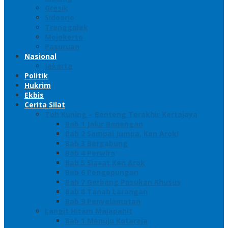
Gresik
Sidoarjo
Trenggalek
Mojokerto
Pasuruan
Nasional
Jakarta
Politik
Hukrim
Ekbis
Cerita Silat
Toh Kuning – Benteng Terakhir Kertajaya
Bab 1 Jalur Banengan
Bab 2 Sampai Jumpa, Ken Arok!
Bab 3 Bergabung
Bab 4 Perwira
Bab 5 Siasat Ken Arok
Bab 6 Pengepungan
Bab 7 Gerbang Pasukan Khusus
Bab 8 Tanah Larangan
Bab 9 Penyelamatan
Langit Hitam Majapahit
Bab 1 Menuju Kotaraja