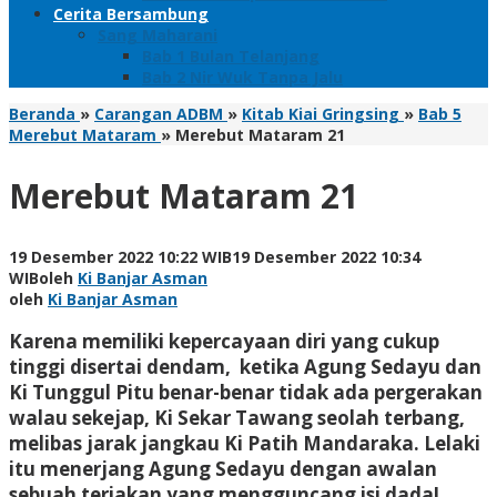
Cerita Bersambung
Sang Maharani
Bab 1 Bulan Telanjang
Bab 2 Nir Wuk Tanpa Jalu
Beranda
»
Carangan ADBM
»
Kitab Kiai Gringsing
»
Bab 5
Merebut Mataram
»
Merebut Mataram 21
Merebut Mataram 21
19 Desember 2022 10:22 WIB
19 Desember 2022 10:34
WIB
oleh
Ki Banjar Asman
oleh
Ki Banjar Asman
Karena memiliki kepercayaan diri yang cukup
tinggi disertai dendam, ketika Agung Sedayu dan
Ki Tunggul Pitu benar-benar tidak ada pergerakan
walau sekejap, Ki Sekar Tawang seolah terbang,
melibas jarak jangkau Ki Patih Mandaraka. Lelaki
itu menerjang Agung Sedayu dengan awalan
sebuah teriakan yang mengguncang isi dada!