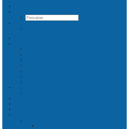
Pencarian
RSS
Beranda
Jatim
Surabaya
Malang
Gresik
Sidoarjo
Trenggalek
Mojokerto
Pasuruan
Nasional
Jakarta
Politik
Hukrim
Ekbis
Cerita Silat
Toh Kuning – Benteng Terakhir Kertajaya
Bab 1 Jalur Banengan