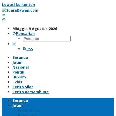
Lewati ke konten
Minggu, 9 Agustus 2026
Pencarian
RSS
Beranda
Jatim
Nasional
Politik
Hukrim
Ekbis
Cerita Silat
Cerita Bersambung
Beranda
Jatim
Surabaya
Malang