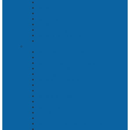
Bab 2 Sampai Jumpa, Ken Arok!
Bab 3 Bergabung
Bab 4 Perwira
Bab 5 Siasat Ken Arok
Bab 6 Pengepungan
Bab 7 Gerbang Pasukan Khusus
Bab 8 Tanah Larangan
Bab 9 Penyelamatan
Langit Hitam Majapahit
Bab 1 Menuju Kotaraja
Bab 2 Matahari Majapahit
Bab 3 Di Bawah Panji Majapahit
Bab 4 Gunung Semar
Bab 5 Tiga Orang
Bab 6 Wringin Anom
Bab 7 Pemberontakan Senyap
Bab 8 Siasat Gajah Mada
Bab 9 Rawa-rawa
Bab 10 Malam Penumpasan
Bab 11 Bulak Banteng
Bab 12 Persiapan
Bab 13 Rencana Lain
Bab 14 Pertempuran Hari Pertama
Bab 15 Pertempuran Hari Kedua