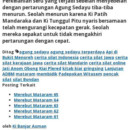
Perkelahian seru yang terjadi sebelah menyebelah
dengan pertarungan Agung Sedayu tiba-tiba
menurun. Seolah menurun karena Ki Patih
Mandaraka dan Ki Tunggul Pitu nyaris bersamaan
telah mengurangi kecepatan gerak. Seolah
mereka sepakat untuk tidak mengakhiri
pertarungan dengan cepat.
Ditag
agung sedayu
agung sedayu terperdaya
Api di
Bukit Menoreh
cerita silat Indonesia
cerita silat Jawa
cerita
silat kerajaan Jawa
cerita silat Mandarin
cerita silat online
Jati Anom Obong
Kiai Plered
kitab kiai gringsing
Lanjutan
ADBM
mataram
membidik
Padepokan Witasem
pencak
silat
silat Bondan
Posting Terkait
Merebut Mataram 65
Merebut Mataram 64
Merebut Mataram 63
Merebut Mataram 62
Merebut Mataram 61
oleh
Ki Banjar Asman