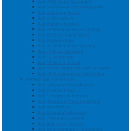
Bab 2 Matahari Majapahit
Bab 3 Di Bawah Panji Majapahit
Bab 4 Gunung Semar
Bab 5 Tiga Orang
Bab 6 Wringin Anom
Bab 7 Pemberontakan Senyap
Bab 8 Siasat Gajah Mada
Bab 9 Rawa-rawa
Bab 10 Malam Penumpasan
Bab 11 Bulak Banteng
Bab 12 Persiapan
Bab 13 Rencana Lain
Bab 14 Pertempuran Hari Pertama
Bab 15 Pertempuran Hari Kedua
Penaklukan Panarukan
Bab 1 Rencana Penaklukan
Bab 2 Sabuk Inten
Bab 3 Pangeran Benawa
Bab 4 Kabut di Tengah Malam
Bab 5 Berhitung
Bab 6 Lembah Merbabu
Bab 7 Wedhus Gembel
Bab 8 Gerbang Demak
Bab 9 Pertempuran Panarukan