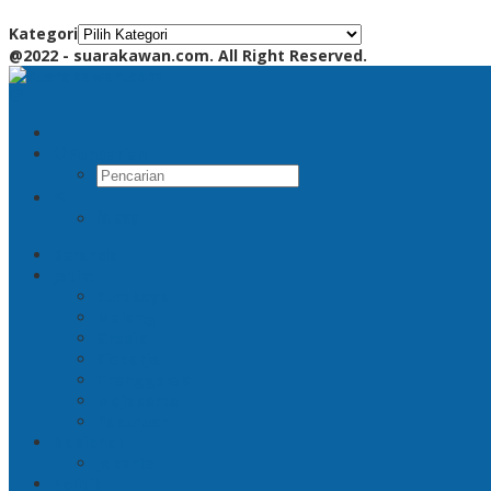
Kategori
@2022 - suarakawan.com. All Right Reserved.
Pencarian
RSS
Beranda
Jatim
Surabaya
Malang
Gresik
Sidoarjo
Trenggalek
Mojokerto
Pasuruan
Nasional
Jakarta
Politik