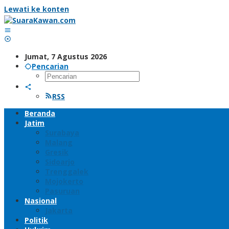
Lewati ke konten
Jumat, 7 Agustus 2026
Pencarian
RSS
Beranda
Jatim
Surabaya
Malang
Gresik
Sidoarjo
Trenggalek
Mojokerto
Pasuruan
Nasional
Jakarta
Politik