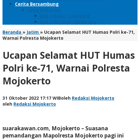
Cerita Bersambung
Sang Maharani
Bab 1 Bulan Telanjang
Bab 2 Nir Wuk Tanpa Jalu
Beranda
»
Jatim
»
Ucapan Selamat HUT Humas Polri ke-71,
Warnai Polresta Mojokerto
Ucapan Selamat HUT Humas
Polri ke-71, Warnai Polresta
Mojokerto
31 Oktober 2022 17:17 WIB
oleh
Redaksi Mojokerto
oleh
Redaksi Mojokerto
suarakawan.com, Mojokerto –
Suasana
pemandangan Mapolresta Mojokerto pagi ini