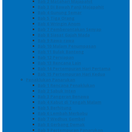
Bab 2 Matahari Majapahit
Bab 3 Di Bawah Panji Majapahit
Bab 4 Gunung Semar
Bab 5 Tiga Orang
Bab 6 Wringin Anom
Bab 7 Pemberontakan Senyap
Bab 8 Siasat Gajah Mada
Bab 9 Rawa-rawa
Bab 10 Malam Penumpasan
Bab 11 Bulak Banteng
Bab 12 Persiapan
Bab 13 Rencana Lain
Bab 14 Pertempuran Hari Pertama
Bab 15 Pertempuran Hari Kedua
Penaklukan Panarukan
Bab 1 Rencana Penaklukan
Bab 2 Sabuk Inten
Bab 3 Pangeran Benawa
Bab 4 Kabut di Tengah Malam
Bab 5 Berhitung
Bab 6 Lembah Merbabu
Bab 7 Wedhus Gembel
Bab 8 Gerbang Demak
Bab 9 Pertempuran Panarukan