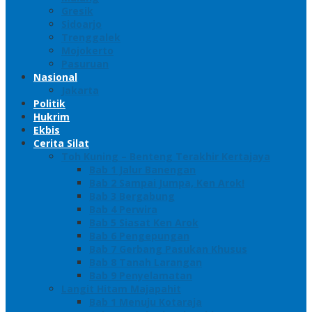
Gresik
Sidoarjo
Trenggalek
Mojokerto
Pasuruan
Nasional
Jakarta
Politik
Hukrim
Ekbis
Cerita Silat
Toh Kuning – Benteng Terakhir Kertajaya
Bab 1 Jalur Banengan
Bab 2 Sampai Jumpa, Ken Arok!
Bab 3 Bergabung
Bab 4 Perwira
Bab 5 Siasat Ken Arok
Bab 6 Pengepungan
Bab 7 Gerbang Pasukan Khusus
Bab 8 Tanah Larangan
Bab 9 Penyelamatan
Langit Hitam Majapahit
Bab 1 Menuju Kotaraja