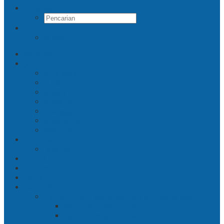
Pencarian
RSS
Beranda
Jatim
Surabaya
Malang
Gresik
Sidoarjo
Trenggalek
Mojokerto
Pasuruan
Nasional
Jakarta
Politik
Hukrim
Ekbis
Cerita Silat
Toh Kuning – Benteng Terakhir Kertajaya
Bab 1 Jalur Banengan
Bab 2 Sampai Jumpa, Ken Arok!