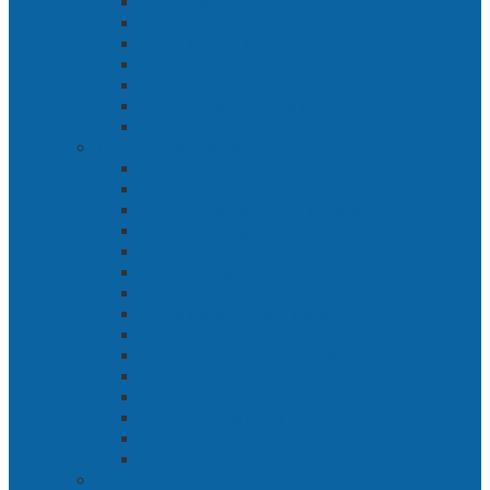
Bab 3 Bergabung
Bab 4 Perwira
Bab 5 Siasat Ken Arok
Bab 6 Pengepungan
Bab 7 Gerbang Pasukan Khusus
Bab 8 Tanah Larangan
Bab 9 Penyelamatan
Langit Hitam Majapahit
Bab 1 Menuju Kotaraja
Bab 2 Matahari Majapahit
Bab 3 Di Bawah Panji Majapahit
Bab 4 Gunung Semar
Bab 5 Tiga Orang
Bab 6 Wringin Anom
Bab 7 Pemberontakan Senyap
Bab 8 Siasat Gajah Mada
Bab 9 Rawa-rawa
Bab 10 Malam Penumpasan
Bab 11 Bulak Banteng
Bab 12 Persiapan
Bab 13 Rencana Lain
Bab 14 Pertempuran Hari Pertama
Bab 15 Pertempuran Hari Kedua
Penaklukan Panarukan