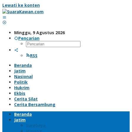
Lewati ke konten
Minggu, 9 Agustus 2026
Pencarian
RSS
Beranda
Jatim
Nasional
Politik
Hukrim
Ekbis
Cerita Silat
Cerita Bersambung
Beranda
Jatim
Surabaya
Malang