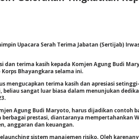
emimpin Upacara Serah Terima Jabatan (Sertijab) Irw
si dan terima kasih kepada Komjen Agung Budi Mar
ap Korps Bhayangkara selama ini.
us mengucapkan terima kasih dan apresiasi setingg
, beliau sangat luar biasa dalam menunjukan dedikas
23.
omjen Agung Budi Maryoto, harus dijadikan contoh ba
an berbagai prestasi, diantaranya mempertahankan W
en, anggaran dan keuangan.
launching sistem manajemen risiko. Oleh karenanya, 