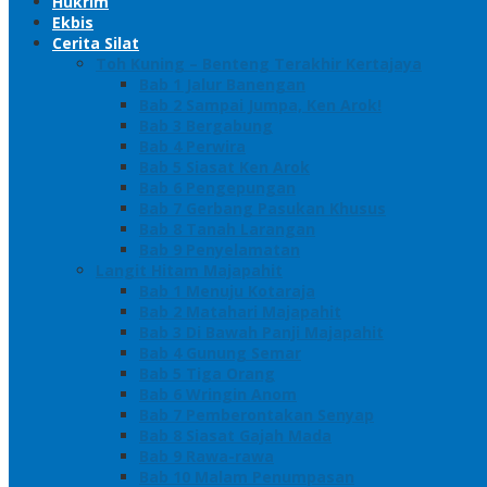
Hukrim
Ekbis
Cerita Silat
Toh Kuning – Benteng Terakhir Kertajaya
Bab 1 Jalur Banengan
Bab 2 Sampai Jumpa, Ken Arok!
Bab 3 Bergabung
Bab 4 Perwira
Bab 5 Siasat Ken Arok
Bab 6 Pengepungan
Bab 7 Gerbang Pasukan Khusus
Bab 8 Tanah Larangan
Bab 9 Penyelamatan
Langit Hitam Majapahit
Bab 1 Menuju Kotaraja
Bab 2 Matahari Majapahit
Bab 3 Di Bawah Panji Majapahit
Bab 4 Gunung Semar
Bab 5 Tiga Orang
Bab 6 Wringin Anom
Bab 7 Pemberontakan Senyap
Bab 8 Siasat Gajah Mada
Bab 9 Rawa-rawa
Bab 10 Malam Penumpasan