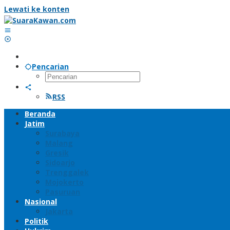
Lewati ke konten
Pencarian
RSS
Beranda
Jatim
Surabaya
Malang
Gresik
Sidoarjo
Trenggalek
Mojokerto
Pasuruan
Nasional
Jakarta
Politik