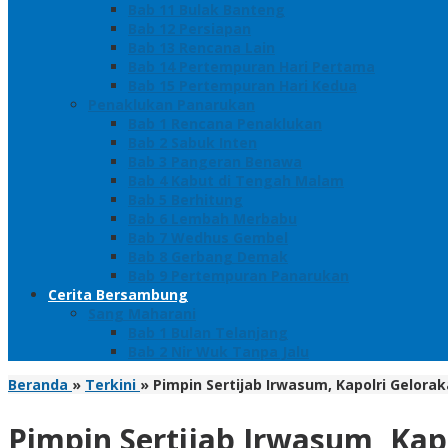
Bab 11 Bulak Banteng
Bab 12 Persiapan
Bab 13 Rencana Lain
Bab 14 Pertempuran Hari Pertama
Bab 15 Pertempuran Hari Kedua
Penaklukan Panarukan
Bab 1 Rencana Penaklukan
Bab 2 Sabuk Inten
Bab 3 Pangeran Benawa
Bab 4 Kabut di Tengah Malam
Bab 5 Berhitung
Bab 6 Lembah Merbabu
Bab 7 Wedhus Gembel
Bab 8 Gerbang Demak
Bab 9 Pertempuran Panarukan
Cerita Bersambung
Sang Maharani
Bab 1 Bulan Telanjang
Bab 2 Nir Wuk Tanpa Jalu
Beranda
»
Terkini
»
Pimpin Sertijab Irwasum, Kapolri Gelor
Pimpin Sertijab Irwasum, Kap