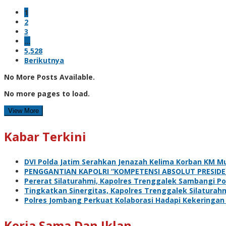
1
2
3
…
5,528
Berikutnya
No More Posts Available.
No more pages to load.
View More
Kabar Terkini
DVI Polda Jatim Serahkan Jenazah Kelima Korban KM Mu
PENGGANTIAN KAPOLRI “KOMPETENSI ABSOLUT PRESIDE
Pererat Silaturahmi, Kapolres Trenggalek Sambangi Po
Tingkatkan Sinergitas, Kapolres Trenggalek Silatura
Polres Jombang Perkuat Kolaborasi Hadapi Kekeringan
Kerja Sama Dan Iklan