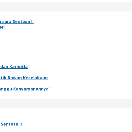
tiara Sentosa II
N”
 dan Karhutla
itik Rawan Kecelakaan
rganggu Kenyamanannya”
Sentosa II