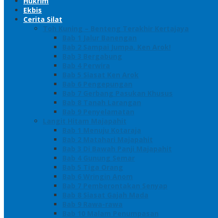
Hukrim
Ekbis
Cerita Silat
Toh Kuning – Benteng Terakhir Kertajaya
Bab 1 Jalur Banengan
Bab 2 Sampai Jumpa, Ken Arok!
Bab 3 Bergabung
Bab 4 Perwira
Bab 5 Siasat Ken Arok
Bab 6 Pengepungan
Bab 7 Gerbang Pasukan Khusus
Bab 8 Tanah Larangan
Bab 9 Penyelamatan
Langit Hitam Majapahit
Bab 1 Menuju Kotaraja
Bab 2 Matahari Majapahit
Bab 3 Di Bawah Panji Majapahit
Bab 4 Gunung Semar
Bab 5 Tiga Orang
Bab 6 Wringin Anom
Bab 7 Pemberontakan Senyap
Bab 8 Siasat Gajah Mada
Bab 9 Rawa-rawa
Bab 10 Malam Penumpasan