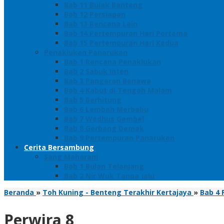
Bab 11 Bulak Banteng
Bab 12 Persiapan
Bab 13 Rencana Lain
Bab 14 Pertempuran Hari Pertama
Bab 15 Pertempuran Hari Kedua
Penaklukan Panarukan
Bab 1 Rencana Penaklukan
Bab 2 Sabuk Inten
Bab 3 Pangeran Benawa
Bab 4 Kabut di Tengah Malam
Bab 5 Berhitung
Bab 6 Lembah Merbabu
Bab 7 Wedhus Gembel
Bab 8 Gerbang Demak
Bab 9 Pertempuran Panarukan
Cerita Bersambung
Sang Maharani
Bab 1 Bulan Telanjang
Bab 2 Nir Wuk Tanpa Jalu
Beranda
»
Toh Kuning - Benteng Terakhir Kertajaya
»
Bab 4 
Perwira 8