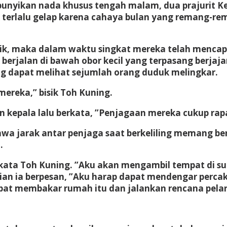
yikan nada khusus tengah malam, dua prajurit Kedi
dak terlalu gelap karena cahaya bulan yang remang
k, maka dalam waktu singkat mereka telah mencap
erjalan di bawah obor kecil yang terpasang berjaja
ing dapat melihat sejumlah orang duduk melingkar.
ereka,” bisik Toh Kuning.
kepala lalu berkata, ”Penjagaan mereka cukup rap
 jarak antar penjaga saat berkeliling memang ber
.
kata Toh Kuning. ”Aku akan mengambil tempat di su
an ia berpesan, ”Aku harap dapat mendengar percak
at membakar rumah itu dan jalankan rencana pelar