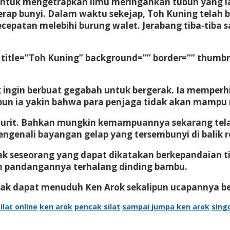
tuk mengetrapkan ilmu meringankan tubuh yang ia m
p bunyi. Dalam waktu sekejap, Toh Kuning telah b
cepatan melebihi burung walet. Jerabang tiba-tiba
” title=”Toh Kuning” background=”” border=”” thumbr
k ingin berbuat gegabah untuk bergerak. Ia memper
ipun ia yakin bahwa para penjaga tidak akan mampu
ajurit. Bahkan mungkin kemampuannya sekarang tela
mengenali bayangan gelap yang tersembunyi di balik
ak seseorang yang dapat dikatakan berkepandaian t
n pandangannya terhalang dinding bambu.
ak dapat menuduh Ken Arok sekalipun ucapannya be
ilat online
ken arok
pencak silat
sampai jumpa ken arok
sing