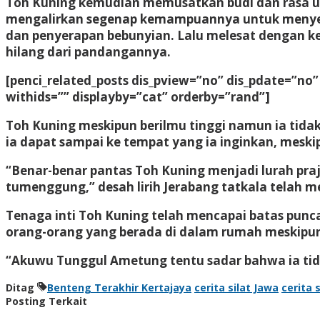
Toh Kuning kemudian memusatkan budi dan rasa un
mengalirkan segenap kemampuannya untuk menyera
dan penyerapan bebunyian. Lalu melesat dengan ke
hilang dari pandangannya.
[penci_related_posts dis_pview=”no” dis_pdate=”no
withids=”” displayby=”cat” orderby=”rand”]
Toh Kuning meskipun berilmu tinggi namun ia tida
ia dapat sampai ke tempat yang ia inginkan, mesk
“Benar-benar pantas Toh Kuning menjadi lurah pr
tumenggung,” desah lirih Jerabang tatkala telah 
Tenaga inti Toh Kuning telah mencapai batas punc
orang-orang yang berada di dalam rumah meskipu
“Akuwu Tunggul Ametung tentu sadar bahwa ia tid
Ditag
Benteng Terakhir Kertajaya
cerita silat Jawa
cerita s
Posting Terkait