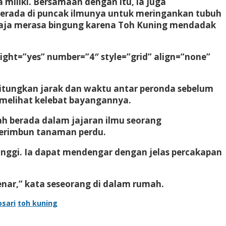
iliki. Bersamaan dengan itu, ia juga
erada di puncak ilmunya untuk meringankan tubuh
 saja merasa bingung karena Toh Kuning mendadak
ight=”yes” number=”4″ style=”grid” align=”none”
hitungkan jarak dan waktu antar peronda sebelum
 melihat kelebat bayangannya.
h berada dalam jajaran ilmu seorang
 rerimbun tanaman perdu.
inggi. Ia dapat mendengar dengan jelas percakapan
nar,” kata seseorang di dalam rumah.
osari
toh kuning