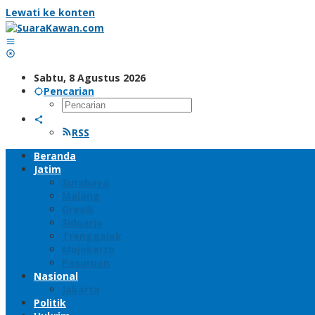
Lewati ke konten
Sabtu, 8 Agustus 2026
Pencarian
RSS
Beranda
Jatim
Surabaya
Malang
Gresik
Sidoarjo
Trenggalek
Mojokerto
Pasuruan
Nasional
Jakarta
Politik