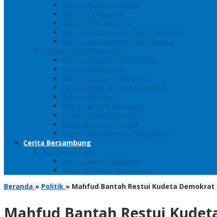
Bab 11 Bulak Banteng
Bab 12 Persiapan
Bab 13 Rencana Lain
Bab 14 Pertempuran Hari Pertama
Bab 15 Pertempuran Hari Kedua
Penaklukan Panarukan
Bab 1 Rencana Penaklukan
Bab 2 Sabuk Inten
Bab 3 Pangeran Benawa
Bab 4 Kabut di Tengah Malam
Bab 5 Berhitung
Bab 6 Lembah Merbabu
Bab 7 Wedhus Gembel
Bab 8 Gerbang Demak
Bab 9 Pertempuran Panarukan
Cerita Bersambung
Sang Maharani
Bab 1 Bulan Telanjang
Bab 2 Nir Wuk Tanpa Jalu
Beranda
»
Politik
»
Mahfud Bantah Restui Kudeta Demokrat
Mahfud Bantah Restui Kudet