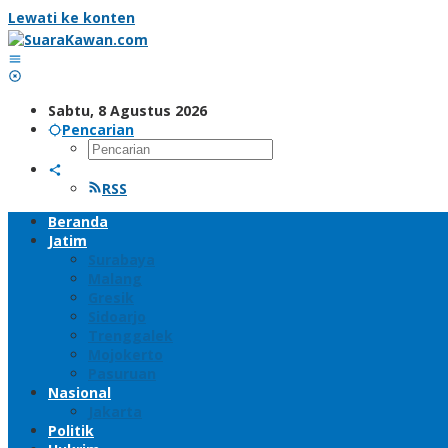
Lewati ke konten
Sabtu, 8 Agustus 2026
Pencarian
RSS
Beranda
Jatim
Surabaya
Malang
Gresik
Sidoarjo
Trenggalek
Mojokerto
Pasuruan
Nasional
Jakarta
Politik