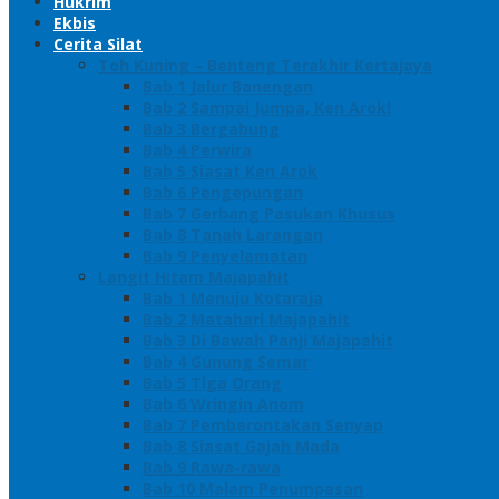
Hukrim
Ekbis
Cerita Silat
Toh Kuning – Benteng Terakhir Kertajaya
Bab 1 Jalur Banengan
Bab 2 Sampai Jumpa, Ken Arok!
Bab 3 Bergabung
Bab 4 Perwira
Bab 5 Siasat Ken Arok
Bab 6 Pengepungan
Bab 7 Gerbang Pasukan Khusus
Bab 8 Tanah Larangan
Bab 9 Penyelamatan
Langit Hitam Majapahit
Bab 1 Menuju Kotaraja
Bab 2 Matahari Majapahit
Bab 3 Di Bawah Panji Majapahit
Bab 4 Gunung Semar
Bab 5 Tiga Orang
Bab 6 Wringin Anom
Bab 7 Pemberontakan Senyap
Bab 8 Siasat Gajah Mada
Bab 9 Rawa-rawa
Bab 10 Malam Penumpasan