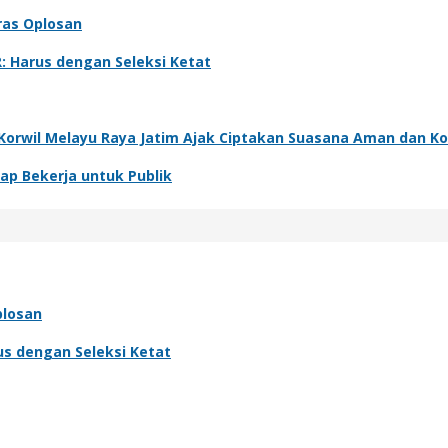
ras Oplosan
: Harus dengan Seleksi Ketat
, Korwil Melayu Raya Jatim Ajak Ciptakan Suasana Aman dan K
ap Bekerja untuk Publik
plosan
us dengan Seleksi Ketat