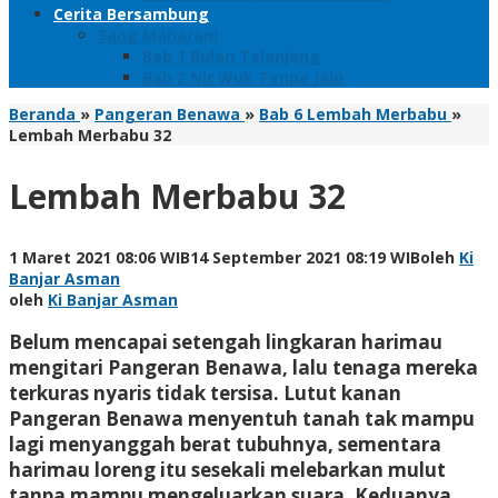
Cerita Bersambung
Sang Maharani
Bab 1 Bulan Telanjang
Bab 2 Nir Wuk Tanpa Jalu
Beranda
»
Pangeran Benawa
»
Bab 6 Lembah Merbabu
»
Lembah Merbabu 32
Lembah Merbabu 32
1 Maret 2021 08:06 WIB
14 September 2021 08:19 WIB
oleh
Ki
Banjar Asman
oleh
Ki Banjar Asman
Belum mencapai setengah lingkaran harimau
mengitari Pangeran Benawa, lalu tenaga mereka
terkuras nyaris tidak tersisa. Lutut kanan
Pangeran Benawa menyentuh tanah tak mampu
lagi menyanggah berat tubuhnya, sementara
harimau loreng itu sesekali melebarkan mulut
tanpa mampu mengeluarkan suara. Keduanya