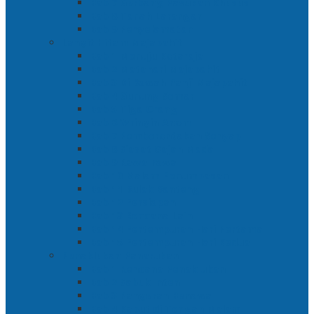
Bab 7 Gerbang Pasukan Khusus
Bab 8 Tanah Larangan
Bab 9 Penyelamatan
Langit Hitam Majapahit
Bab 1 Menuju Kotaraja
Bab 2 Matahari Majapahit
Bab 3 Di Bawah Panji Majapahit
Bab 4 Gunung Semar
Bab 5 Tiga Orang
Bab 6 Wringin Anom
Bab 7 Pemberontakan Senyap
Bab 8 Siasat Gajah Mada
Bab 9 Rawa-rawa
Bab 10 Malam Penumpasan
Bab 11 Bulak Banteng
Bab 12 Persiapan
Bab 13 Rencana Lain
Bab 14 Pertempuran Hari Pertama
Bab 15 Pertempuran Hari Kedua
Penaklukan Panarukan
Bab 1 Rencana Penaklukan
Bab 2 Sabuk Inten
Bab 3 Pangeran Benawa
Bab 4 Kabut di Tengah Malam