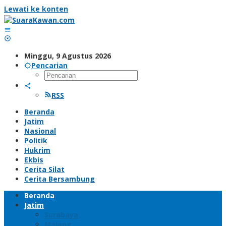
Lewati ke konten
Minggu, 9 Agustus 2026
Pencarian
RSS
Beranda
Jatim
Nasional
Politik
Hukrim
Ekbis
Cerita Silat
Cerita Bersambung
Beranda
Jatim
Surabaya
Malang