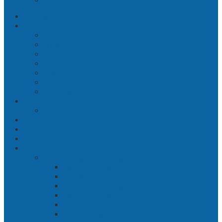
RSS
Beranda
Jatim
Surabaya
Malang
Gresik
Sidoarjo
Trenggalek
Mojokerto
Pasuruan
Nasional
Jakarta
Politik
Hukrim
Ekbis
Cerita Silat
Toh Kuning – Benteng Terakhir Kertajaya
Bab 1 Jalur Banengan
Bab 2 Sampai Jumpa, Ken Arok!
Bab 3 Bergabung
Bab 4 Perwira
Bab 5 Siasat Ken Arok
Bab 6 Pengepungan