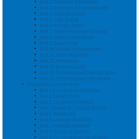
Bab 2 Matahari Majapahit
Bab 3 Di Bawah Panji Majapahit
Bab 4 Gunung Semar
Bab 5 Tiga Orang
Bab 6 Wringin Anom
Bab 7 Pemberontakan Senyap
Bab 8 Siasat Gajah Mada
Bab 9 Rawa-rawa
Bab 10 Malam Penumpasan
Bab 11 Bulak Banteng
Bab 12 Persiapan
Bab 13 Rencana Lain
Bab 14 Pertempuran Hari Pertama
Bab 15 Pertempuran Hari Kedua
Penaklukan Panarukan
Bab 1 Rencana Penaklukan
Bab 2 Sabuk Inten
Bab 3 Pangeran Benawa
Bab 4 Kabut di Tengah Malam
Bab 5 Berhitung
Bab 6 Lembah Merbabu
Bab 7 Wedhus Gembel
Bab 8 Gerbang Demak
Bab 9 Pertempuran Panarukan