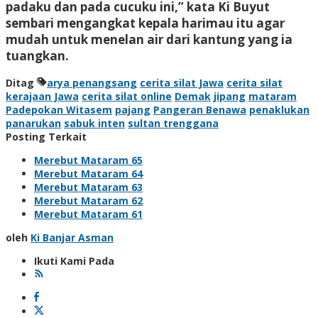
padaku dan pada cucuku ini,” kata Ki Buyut
sembari mengangkat kepala harimau itu agar
mudah untuk menelan air dari kantung yang ia
tuangkan.
Ditag
arya penangsang
cerita silat Jawa
cerita silat
kerajaan Jawa
cerita silat online
Demak
jipang
mataram
Padepokan Witasem
pajang
Pangeran Benawa
penaklukan
panarukan
sabuk inten
sultan trenggana
Posting Terkait
Merebut Mataram 65
Merebut Mataram 64
Merebut Mataram 63
Merebut Mataram 62
Merebut Mataram 61
oleh
Ki Banjar Asman
Ikuti Kami Pada