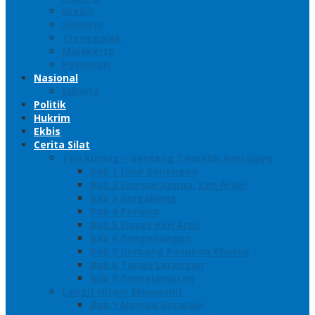
Gresik
Sidoarjo
Trenggalek
Mojokerto
Pasuruan
Nasional
Jakarta
Politik
Hukrim
Ekbis
Cerita Silat
Toh Kuning – Benteng Terakhir Kertajaya
Bab 1 Jalur Banengan
Bab 2 Sampai Jumpa, Ken Arok!
Bab 3 Bergabung
Bab 4 Perwira
Bab 5 Siasat Ken Arok
Bab 6 Pengepungan
Bab 7 Gerbang Pasukan Khusus
Bab 8 Tanah Larangan
Bab 9 Penyelamatan
Langit Hitam Majapahit
Bab 1 Menuju Kotaraja