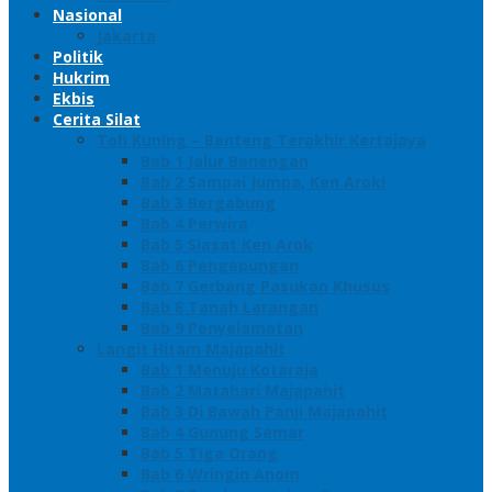
Nasional
Jakarta
Politik
Hukrim
Ekbis
Cerita Silat
Toh Kuning – Benteng Terakhir Kertajaya
Bab 1 Jalur Banengan
Bab 2 Sampai Jumpa, Ken Arok!
Bab 3 Bergabung
Bab 4 Perwira
Bab 5 Siasat Ken Arok
Bab 6 Pengepungan
Bab 7 Gerbang Pasukan Khusus
Bab 8 Tanah Larangan
Bab 9 Penyelamatan
Langit Hitam Majapahit
Bab 1 Menuju Kotaraja
Bab 2 Matahari Majapahit
Bab 3 Di Bawah Panji Majapahit
Bab 4 Gunung Semar
Bab 5 Tiga Orang
Bab 6 Wringin Anom