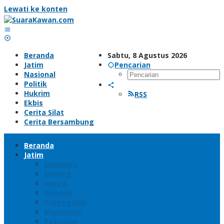
Lewati ke konten
Beranda
Sabtu, 8 Agustus 2026
Jatim
Pencarian
Nasional
Politik
Hukrim
RSS
Ekbis
Cerita Silat
Cerita Bersambung
Beranda
Jatim
Surabaya
Malang
Gresik
Sidoarjo
Trenggalek
Mojokerto
Pasuruan