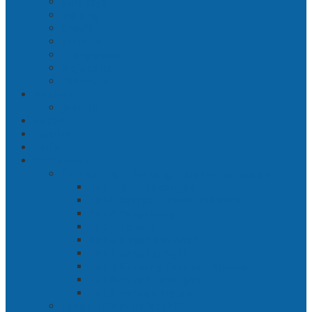
Surabaya
Malang
Gresik
Sidoarjo
Trenggalek
Mojokerto
Pasuruan
Nasional
Jakarta
Politik
Hukrim
Ekbis
Cerita Silat
Toh Kuning – Benteng Terakhir Kertajaya
Bab 1 Jalur Banengan
Bab 2 Sampai Jumpa, Ken Arok!
Bab 3 Bergabung
Bab 4 Perwira
Bab 5 Siasat Ken Arok
Bab 6 Pengepungan
Bab 7 Gerbang Pasukan Khusus
Bab 8 Tanah Larangan
Bab 9 Penyelamatan
Langit Hitam Majapahit