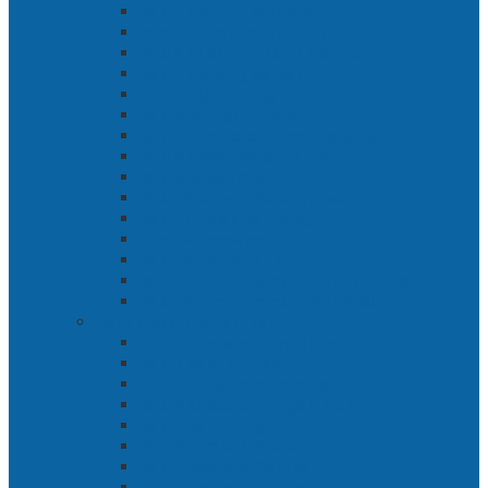
Bab 1 Menuju Kotaraja
Bab 2 Matahari Majapahit
Bab 3 Di Bawah Panji Majapahit
Bab 4 Gunung Semar
Bab 5 Tiga Orang
Bab 6 Wringin Anom
Bab 7 Pemberontakan Senyap
Bab 8 Siasat Gajah Mada
Bab 9 Rawa-rawa
Bab 10 Malam Penumpasan
Bab 11 Bulak Banteng
Bab 12 Persiapan
Bab 13 Rencana Lain
Bab 14 Pertempuran Hari Pertama
Bab 15 Pertempuran Hari Kedua
Penaklukan Panarukan
Bab 1 Rencana Penaklukan
Bab 2 Sabuk Inten
Bab 3 Pangeran Benawa
Bab 4 Kabut di Tengah Malam
Bab 5 Berhitung
Bab 6 Lembah Merbabu
Bab 7 Wedhus Gembel
Bab 8 Gerbang Demak