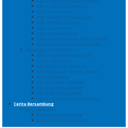
Bab 7 Pemberontakan Senyap
Bab 8 Siasat Gajah Mada
Bab 9 Rawa-rawa
Bab 10 Malam Penumpasan
Bab 11 Bulak Banteng
Bab 12 Persiapan
Bab 13 Rencana Lain
Bab 14 Pertempuran Hari Pertama
Bab 15 Pertempuran Hari Kedua
Penaklukan Panarukan
Bab 1 Rencana Penaklukan
Bab 2 Sabuk Inten
Bab 3 Pangeran Benawa
Bab 4 Kabut di Tengah Malam
Bab 5 Berhitung
Bab 6 Lembah Merbabu
Bab 7 Wedhus Gembel
Bab 8 Gerbang Demak
Bab 9 Pertempuran Panarukan
Cerita Bersambung
Sang Maharani
Bab 1 Bulan Telanjang
Bab 2 Nir Wuk Tanpa Jalu