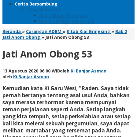
Cerita Bersambung
Sang Maharani
Bab 1 Bulan Telanjang
Bab 2 Nir Wuk Tanpa Jalu
Beranda
»
Carangan ADBM
»
Kitab Kiai Gringsing
»
Bab 2
Jati Anom Obong
»
Jati Anom Obong 53
Jati Anom Obong 53
13 Agustus 2020 06:00 WIB
oleh
Ki Banjar Asman
oleh
Ki Banjar Asman
Kemudian kata Ki Garu Wesi, “Raden. Saya tidak
pernah bertanya tentang asal usul Anda, bahkan
saya merasa terhormat karena mempunyai
teman perjalanan seperti Anda. Setiap langkah
yang kita tempuh, setiap perkelahian atau setiap
kali kita melerai sebuah pergumulan, saya dapat
melihat martabat yang tersemat pada Anda.