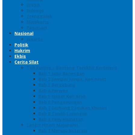
Gresik
Sidoarjo
Trenggalek
Mojokerto
Pasuruan
Nasional
Jakarta
Politik
Hukrim
Ekbis
Cerita Silat
Toh Kuning – Benteng Terakhir Kertajaya
Bab 1 Jalur Banengan
Bab 2 Sampai Jumpa, Ken Arok!
Bab 3 Bergabung
Bab 4 Perwira
Bab 5 Siasat Ken Arok
Bab 6 Pengepungan
Bab 7 Gerbang Pasukan Khusus
Bab 8 Tanah Larangan
Bab 9 Penyelamatan
Langit Hitam Majapahit
Bab 1 Menuju Kotaraja