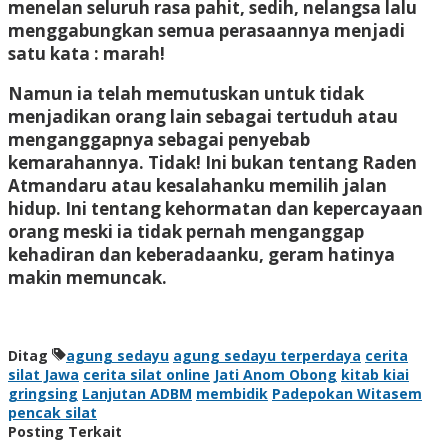
menelan seluruh rasa pahit, sedih, nelangsa lalu
menggabungkan semua perasaannya menjadi
satu kata : marah!
Namun ia telah memutuskan untuk tidak
menjadikan orang lain sebagai tertuduh atau
menganggapnya sebagai penyebab
kemarahannya. Tidak! Ini bukan tentang Raden
Atmandaru atau kesalahanku memilih jalan
hidup. Ini tentang kehormatan dan kepercayaan
orang meski ia tidak pernah menganggap
kehadiran dan keberadaanku, geram hatinya
makin memuncak.
Ditag
agung sedayu
agung sedayu terperdaya
cerita
silat Jawa
cerita silat online
Jati Anom Obong
kitab kiai
gringsing
Lanjutan ADBM
membidik
Padepokan Witasem
pencak silat
Posting Terkait