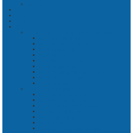
Jakarta
Politik
Hukrim
Ekbis
Cerita Silat
Toh Kuning – Benteng Terakhir Kertajaya
Bab 1 Jalur Banengan
Bab 2 Sampai Jumpa, Ken Arok!
Bab 3 Bergabung
Bab 4 Perwira
Bab 5 Siasat Ken Arok
Bab 6 Pengepungan
Bab 7 Gerbang Pasukan Khusus
Bab 8 Tanah Larangan
Bab 9 Penyelamatan
Langit Hitam Majapahit
Bab 1 Menuju Kotaraja
Bab 2 Matahari Majapahit
Bab 3 Di Bawah Panji Majapahit
Bab 4 Gunung Semar
Bab 5 Tiga Orang
Bab 6 Wringin Anom
Bab 7 Pemberontakan Senyap