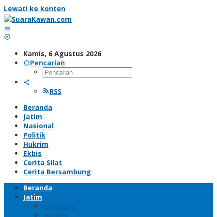
Lewati ke konten
Kamis, 6 Agustus 2026
Pencarian
RSS
Beranda
Jatim
Nasional
Politik
Hukrim
Ekbis
Cerita Silat
Cerita Bersambung
Beranda
Jatim
Surabaya
Malang