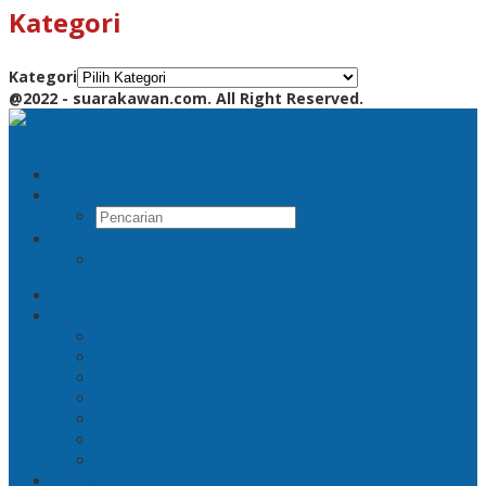
Kategori
Kategori
@2022 - suarakawan.com. All Right Reserved.
Pencarian
RSS
Beranda
Jatim
Surabaya
Malang
Gresik
Sidoarjo
Trenggalek
Mojokerto
Pasuruan
Nasional