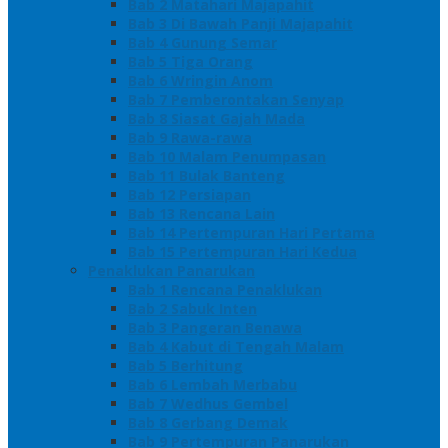
Bab 2 Matahari Majapahit
Bab 3 Di Bawah Panji Majapahit
Bab 4 Gunung Semar
Bab 5 Tiga Orang
Bab 6 Wringin Anom
Bab 7 Pemberontakan Senyap
Bab 8 Siasat Gajah Mada
Bab 9 Rawa-rawa
Bab 10 Malam Penumpasan
Bab 11 Bulak Banteng
Bab 12 Persiapan
Bab 13 Rencana Lain
Bab 14 Pertempuran Hari Pertama
Bab 15 Pertempuran Hari Kedua
Penaklukan Panarukan
Bab 1 Rencana Penaklukan
Bab 2 Sabuk Inten
Bab 3 Pangeran Benawa
Bab 4 Kabut di Tengah Malam
Bab 5 Berhitung
Bab 6 Lembah Merbabu
Bab 7 Wedhus Gembel
Bab 8 Gerbang Demak
Bab 9 Pertempuran Panarukan