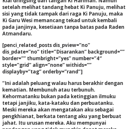
Kiai Gringsing dari tangan Ki Hariman. Namun
setelah melihat tandang hebat Ki Panuju, melihat
sisi yang tidak tampak dari raga Ki Panuju, maka
Ki Garu Wesi memancang tekad untuk kembali
pada janjinya, kesetiaan tanpa batas pada Raden
Atmandaru.
[penci_related_posts dis_pview=”no”
dis_pdate=”no” title=”Disarankan” background=””
border=”” thumbright=”yes” number=”4″
style=”grid” align=”none” withids=””
displayby=”tag” orderby=”rand”]
“Ini adalah peluang walau harus berakhir dengan
kematian. Membunuh atau terbunuh.
Kehormatanku bukan pada ketinggian ilmuku
tetapi janjiku, kata-kataku dan perbuatanku.
Meski mereka akan mengatakan aku sebagai
pengkhianat, berkata tentang aku yang berbuat
jahat. Itu urusan mereka. Aku mempunyai