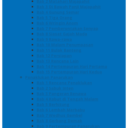
Bab 2 Matahari Majapahit
Bab 3 Di Bawah Panji Majapahit
Bab 4 Gunung Semar
Bab 5 Tiga Orang
Bab 6 Wringin Anom
Bab 7 Pemberontakan Senyap
Bab 8 Siasat Gajah Mada
Bab 9 Rawa-rawa
Bab 10 Malam Penumpasan
Bab 11 Bulak Banteng
Bab 12 Persiapan
Bab 13 Rencana Lain
Bab 14 Pertempuran Hari Pertama
Bab 15 Pertempuran Hari Kedua
Penaklukan Panarukan
Bab 1 Rencana Penaklukan
Bab 2 Sabuk Inten
Bab 3 Pangeran Benawa
Bab 4 Kabut di Tengah Malam
Bab 5 Berhitung
Bab 6 Lembah Merbabu
Bab 7 Wedhus Gembel
Bab 8 Gerbang Demak
Bab 9 Pertempuran Panarukan