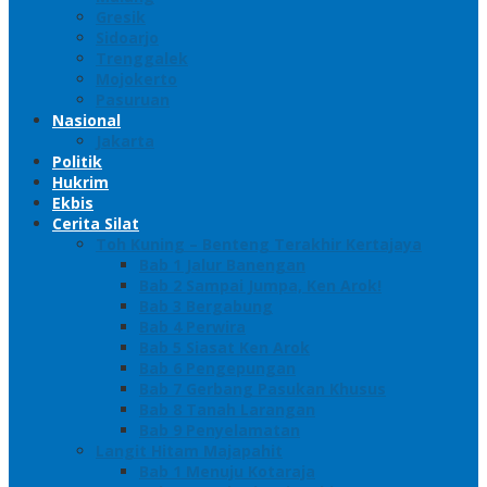
Gresik
Sidoarjo
Trenggalek
Mojokerto
Pasuruan
Nasional
Jakarta
Politik
Hukrim
Ekbis
Cerita Silat
Toh Kuning – Benteng Terakhir Kertajaya
Bab 1 Jalur Banengan
Bab 2 Sampai Jumpa, Ken Arok!
Bab 3 Bergabung
Bab 4 Perwira
Bab 5 Siasat Ken Arok
Bab 6 Pengepungan
Bab 7 Gerbang Pasukan Khusus
Bab 8 Tanah Larangan
Bab 9 Penyelamatan
Langit Hitam Majapahit
Bab 1 Menuju Kotaraja