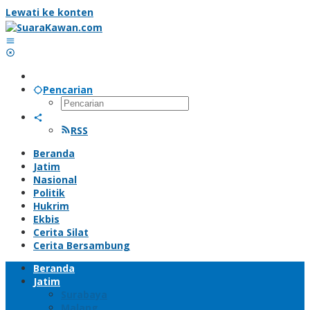
Lewati ke konten
Pencarian
RSS
Beranda
Jatim
Nasional
Politik
Hukrim
Ekbis
Cerita Silat
Cerita Bersambung
Beranda
Jatim
Surabaya
Malang