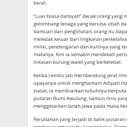
berat.
“Luar biasa dahsyat!” decak orang yang 
gelombang tenaga yang beruba-ubah dari
bantuan dari penglihatan, orang itu dap
meledak keluar dari lingkaran perkelahian
miliki, pendengaran dan kulitnya yang
matanya. Kini ia semakin mendekati pert
lintasan burung walet yang berkelebat.
Ketika Lembu Jati membendung jerat ilm
upayanya untuk menghantam Adipati Ha
siasat, ia membiarkan tubuhnya berputar
putaran Bumi Awulung, namun ilmu yang
menggetarkan tanah Jawa pada masa Ken
Perubahan yang terjadi di balik pusaran
meskipun getaran itu sangat halus. Perm