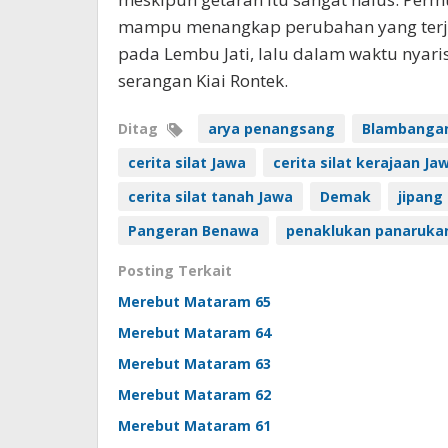
mampu menangkap perubahan yang terjad
pada Lembu Jati, lalu dalam waktu nyar
serangan Kiai Rontek.
Ditag
arya penangsang
Blambanga
cerita silat Jawa
cerita silat kerajaan Ja
cerita silat tanah Jawa
Demak
jipang
Pangeran Benawa
penaklukan panaruka
Posting Terkait
Merebut Mataram 65
Merebut Mataram 64
Merebut Mataram 63
Merebut Mataram 62
Merebut Mataram 61