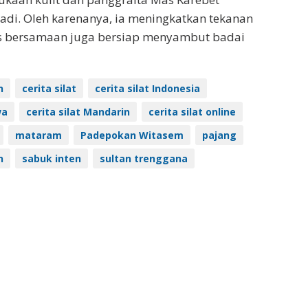
i. Oleh karenanya, ia meningkatkan tekanan
is bersamaan juga bersiap menyambut badai
n
cerita silat
cerita silat Indonesia
wa
cerita silat Mandarin
cerita silat online
mataram
Padepokan Witasem
pajang
n
sabuk inten
sultan trenggana