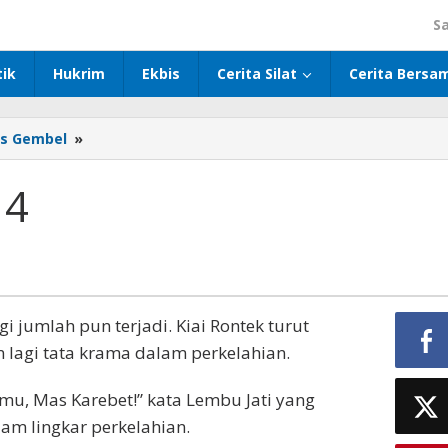
S
tik
Hukrim
Ekbis
Cerita Silat
Cerita Bersa
s Gembel
»
Wedhus
Gembel
4
 4
i jumlah pun terjadi. Kiai Rontek turut
 lagi tata krama dalam perkelahian.
mu, Mas Karebet!” kata Lembu Jati yang
am lingkar perkelahian.