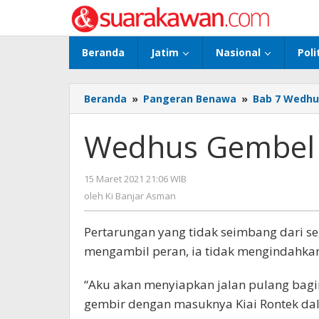
Lewati
ke
konten
Beranda
Jatim
Nasional
Poli
Beranda
»
Pangeran Benawa
»
Bab 7 Wedhu
Wedhus Gembel
15 Maret 2021 21:06 WIB
oleh
Ki
oleh
Ki Banjar Asman
Banjar
Asman
Pertarungan yang tidak seimbang dari seg
mengambil peran, ia tidak mengindahkan
“Aku akan menyiapkan jalan pulang bagi
gembir dengan masuknya Kiai Rontek dal