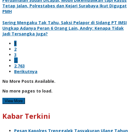
Perdamaian Sudah Dicapai, Mobil Dikembalikan tapi Kasus
Tetap Jalan, Polrestabes dan Kejari Surabaya Ikut Digugat
PMH
Sering Mengaku Tak Tahu, Saksi Pelapor di Sidang PT IMSI
Ungkap Adanya Peran 6 Orang Lain, Andry: Kenapa Tidak
Jadi Tersangka Juga?
1
2
3
…
2,763
Berikutnya
No More Posts Available.
No more pages to load.
View More
Kabar Terkini
Pesan Kapolres Trenggalek Tasyakuran Ulang Tahun