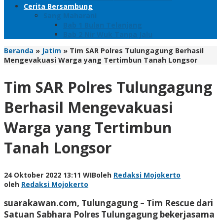
Cerita Bersambung
Sang Maharani
Bab 1 Bulan Telanjang
Bab 2 Nir Wuk Tanpa Jalu
Beranda
»
Jatim
»
Tim SAR Polres Tulungagung Berhasil
Mengevakuasi Warga yang Tertimbun Tanah Longsor
Tim SAR Polres Tulungagung
Berhasil Mengevakuasi
Warga yang Tertimbun
Tanah Longsor
24 Oktober 2022 13:11 WIB
oleh
Redaksi Mojokerto
oleh
Redaksi Mojokerto
suarakawan.com, Tulungagung
– Tim Rescue dari
Satuan Sabhara Polres Tulungagung bekerjasama