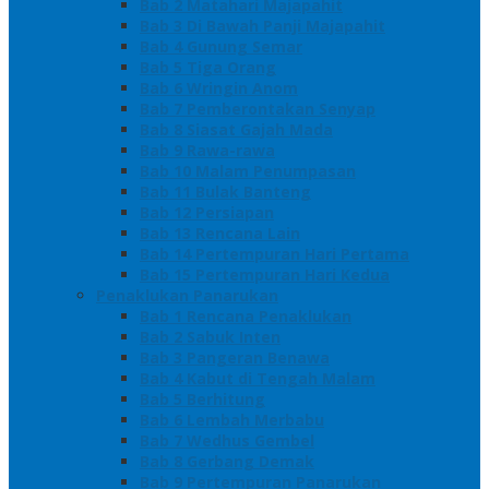
Bab 2 Matahari Majapahit
Bab 3 Di Bawah Panji Majapahit
Bab 4 Gunung Semar
Bab 5 Tiga Orang
Bab 6 Wringin Anom
Bab 7 Pemberontakan Senyap
Bab 8 Siasat Gajah Mada
Bab 9 Rawa-rawa
Bab 10 Malam Penumpasan
Bab 11 Bulak Banteng
Bab 12 Persiapan
Bab 13 Rencana Lain
Bab 14 Pertempuran Hari Pertama
Bab 15 Pertempuran Hari Kedua
Penaklukan Panarukan
Bab 1 Rencana Penaklukan
Bab 2 Sabuk Inten
Bab 3 Pangeran Benawa
Bab 4 Kabut di Tengah Malam
Bab 5 Berhitung
Bab 6 Lembah Merbabu
Bab 7 Wedhus Gembel
Bab 8 Gerbang Demak
Bab 9 Pertempuran Panarukan