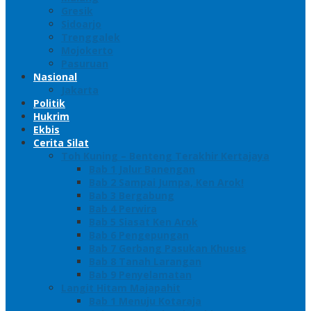
Gresik
Sidoarjo
Trenggalek
Mojokerto
Pasuruan
Nasional
Jakarta
Politik
Hukrim
Ekbis
Cerita Silat
Toh Kuning – Benteng Terakhir Kertajaya
Bab 1 Jalur Banengan
Bab 2 Sampai Jumpa, Ken Arok!
Bab 3 Bergabung
Bab 4 Perwira
Bab 5 Siasat Ken Arok
Bab 6 Pengepungan
Bab 7 Gerbang Pasukan Khusus
Bab 8 Tanah Larangan
Bab 9 Penyelamatan
Langit Hitam Majapahit
Bab 1 Menuju Kotaraja