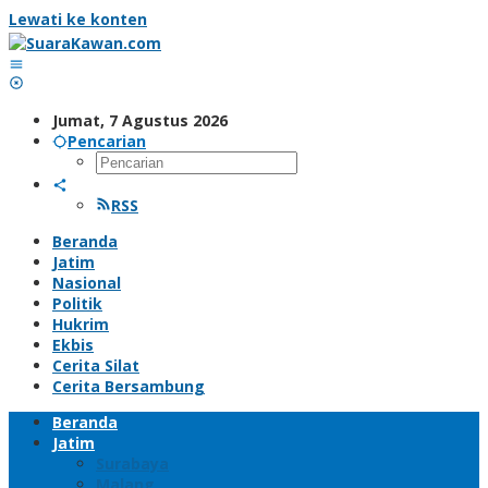
Lewati ke konten
Jumat, 7 Agustus 2026
Pencarian
RSS
Beranda
Jatim
Nasional
Politik
Hukrim
Ekbis
Cerita Silat
Cerita Bersambung
Beranda
Jatim
Surabaya
Malang