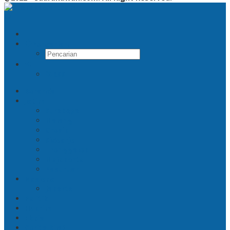
Pencarian
RSS
Beranda
Jatim
Surabaya
Malang
Gresik
Sidoarjo
Trenggalek
Mojokerto
Pasuruan
Nasional
Jakarta
Politik
Hukrim
Ekbis
Cerita Silat