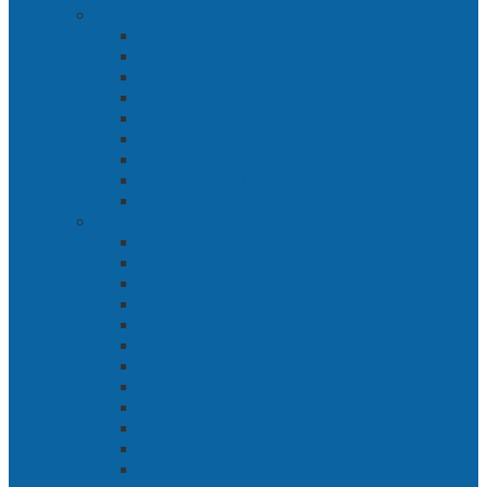
Toh Kuning – Benteng Terakhir Kertajaya
Bab 1 Jalur Banengan
Bab 2 Sampai Jumpa, Ken Arok!
Bab 3 Bergabung
Bab 4 Perwira
Bab 5 Siasat Ken Arok
Bab 6 Pengepungan
Bab 7 Gerbang Pasukan Khusus
Bab 8 Tanah Larangan
Bab 9 Penyelamatan
Langit Hitam Majapahit
Bab 1 Menuju Kotaraja
Bab 2 Matahari Majapahit
Bab 3 Di Bawah Panji Majapahit
Bab 4 Gunung Semar
Bab 5 Tiga Orang
Bab 6 Wringin Anom
Bab 7 Pemberontakan Senyap
Bab 8 Siasat Gajah Mada
Bab 9 Rawa-rawa
Bab 10 Malam Penumpasan
Bab 11 Bulak Banteng
Bab 12 Persiapan