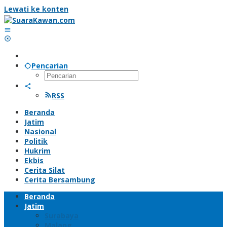
Lewati ke konten
Pencarian
RSS
Beranda
Jatim
Nasional
Politik
Hukrim
Ekbis
Cerita Silat
Cerita Bersambung
Beranda
Jatim
Surabaya
Malang