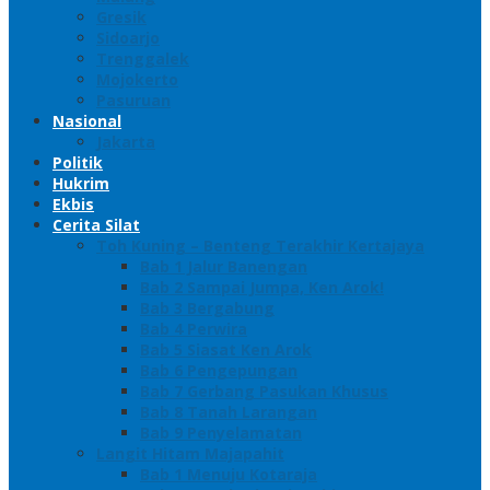
Gresik
Sidoarjo
Trenggalek
Mojokerto
Pasuruan
Nasional
Jakarta
Politik
Hukrim
Ekbis
Cerita Silat
Toh Kuning – Benteng Terakhir Kertajaya
Bab 1 Jalur Banengan
Bab 2 Sampai Jumpa, Ken Arok!
Bab 3 Bergabung
Bab 4 Perwira
Bab 5 Siasat Ken Arok
Bab 6 Pengepungan
Bab 7 Gerbang Pasukan Khusus
Bab 8 Tanah Larangan
Bab 9 Penyelamatan
Langit Hitam Majapahit
Bab 1 Menuju Kotaraja