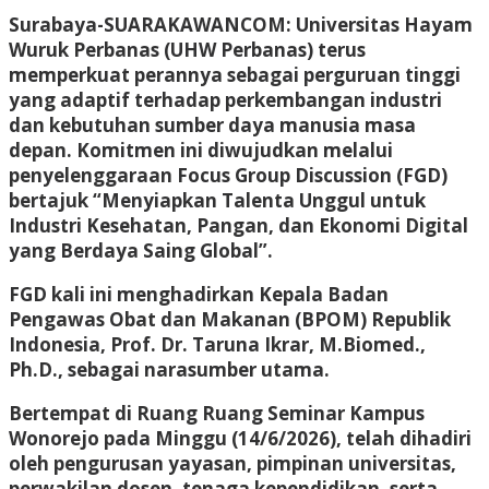
Surabaya-SUARAKAWANCOM: Universitas Hayam
Wuruk Perbanas (UHW Perbanas) terus
memperkuat perannya sebagai perguruan tinggi
yang adaptif terhadap perkembangan industri
dan kebutuhan sumber daya manusia masa
depan. Komitmen ini diwujudkan melalui
penyelenggaraan Focus Group Discussion (FGD)
bertajuk “Menyiapkan Talenta Unggul untuk
Industri Kesehatan, Pangan, dan Ekonomi Digital
yang Berdaya Saing Global”.
FGD kali ini menghadirkan Kepala Badan
Pengawas Obat dan Makanan (BPOM) Republik
Indonesia, Prof. Dr. Taruna Ikrar, M.Biomed.,
Ph.D., sebagai narasumber utama.
Bertempat di Ruang Ruang Seminar Kampus
Wonorejo pada Minggu (14/6/2026), telah dihadiri
oleh pengurusan yayasan, pimpinan universitas,
perwakilan dosen, tenaga kependidikan, serta