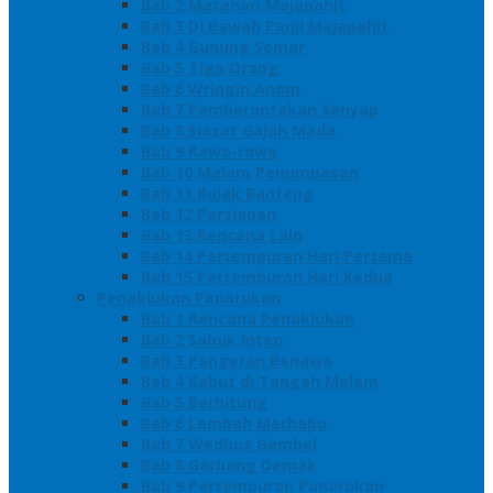
Bab 2 Matahari Majapahit
Bab 3 Di Bawah Panji Majapahit
Bab 4 Gunung Semar
Bab 5 Tiga Orang
Bab 6 Wringin Anom
Bab 7 Pemberontakan Senyap
Bab 8 Siasat Gajah Mada
Bab 9 Rawa-rawa
Bab 10 Malam Penumpasan
Bab 11 Bulak Banteng
Bab 12 Persiapan
Bab 13 Rencana Lain
Bab 14 Pertempuran Hari Pertama
Bab 15 Pertempuran Hari Kedua
Penaklukan Panarukan
Bab 1 Rencana Penaklukan
Bab 2 Sabuk Inten
Bab 3 Pangeran Benawa
Bab 4 Kabut di Tengah Malam
Bab 5 Berhitung
Bab 6 Lembah Merbabu
Bab 7 Wedhus Gembel
Bab 8 Gerbang Demak
Bab 9 Pertempuran Panarukan