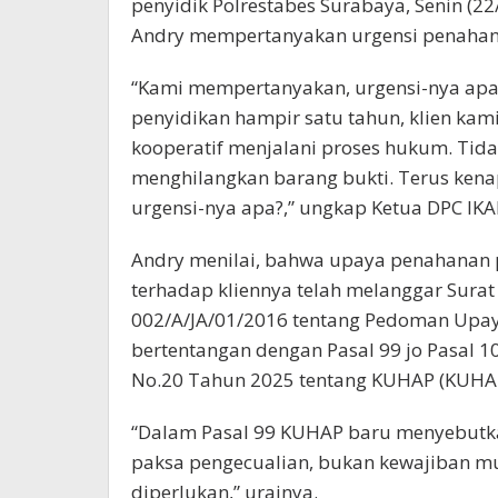
penyidik Polrestabes Surabaya, Senin (2
Andry mempertanyakan urgensi penahana
“Kami mempertanyakan, urgensi-nya apa 
penyidikan hampir satu tahun, klien kami
kooperatif menjalani proses hukum. Tida
menghilangkan barang bukti. Terus ken
urgensi-nya apa?,” ungkap Ketua DPC IKAD
Andry menilai, bahwa upaya penahanan p
terhadap kliennya telah melanggar Surat
002/A/JA/01/2016 tentang Pedoman Upaya
bertentangan dengan Pasal 99 jo Pasal 100
No.20 Tahun 2025 tentang KUHAP (KUHAP
“Dalam Pasal 99 KUHAP baru menyebut
paksa pengecualian, bukan kewajiban mu
diperlukan,” urainya.