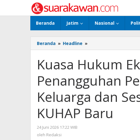
Lewati
ke
konten
Beranda
Jatim
Nasional
Poli
Beranda
»
Headline
»
Kuasa
Hukum
Eko
Kuasa Hukum Ek
Yuwono
Minta
Penangguhan Pe
Penangguhan
Penahanan:
Ada
Keluarga dan Se
Jaminan
Keluarga
KUHAP Baru
dan
Sesuai
SE
24 Juni 2026 17:22 WIB
oleh
Jaksa
Redaksi
oleh
Redaksi
Agung