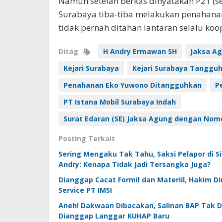
Namun setelah berkas dinyatakan P21 (s
Surabaya tiba-tiba melakukan penahanan
tidak pernah ditahan lantaran selalu koope
Ditag
H Andry Ermawan SH
Jaksa Ag
Kejari Surabaya
Kejari Surabaya Tanggu
Penahanan Eko Yuwono Ditangguhkan
P
PT Istana Mobil Surabaya Indah
Surat Edaran (SE) Jaksa Agung dengan Nomo
Posting Terkait
Sering Mengaku Tak Tahu, Saksi Pelapor di S
Andry: Kenapa Tidak Jadi Tersangka Juga?
Dianggap Cacat Formil dan Materiil, Hakim 
Service PT IMSI
Aneh! Dakwaan Dibacakan, Salinan BAP Tak D
Dianggap Langgar KUHAP Baru