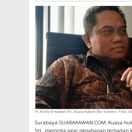
dan
KUHAP
Baru
H. Andry Ermawan SH., kuasa hukum Eko Yuwono. Foto: Is
Surabaya-SUARAKAWAN.COM: Kuasa huku
SH., meminta agar penahanan terhadap k