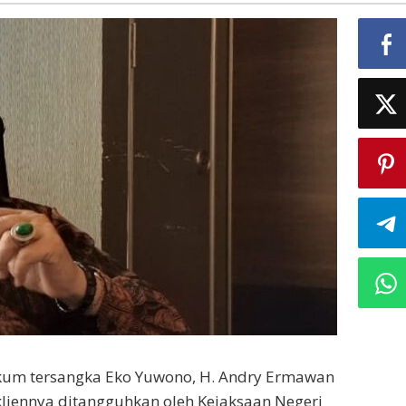
t
m tersangka Eko Yuwono, H. Andry Ermawan
liennya ditangguhkan oleh Kejaksaan Negeri