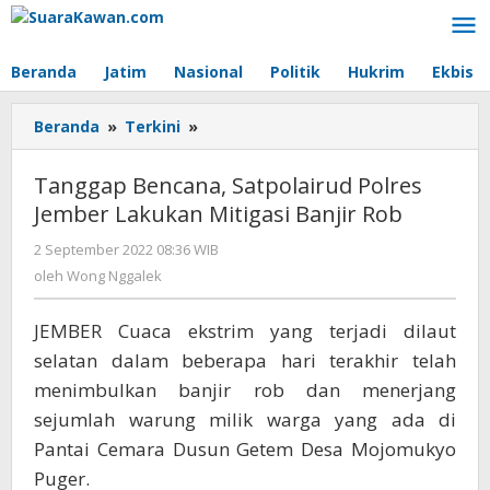
Lewati
ke
konten
Beranda
Jatim
Nasional
Politik
Hukrim
Ekbis
Beranda
»
Terkini
»
Tanggap
Bencana,
Satpolairud
Tanggap Bencana, Satpolairud Polres
Polres
Jember Lakukan Mitigasi Banjir Rob
Jember
Lakukan
2 September 2022 08:36 WIB
oleh
Mitigasi
Wong
oleh
Wong Nggalek
Banjir
Nggalek
Rob
JEMBER Cuaca ekstrim yang terjadi dilaut
selatan dalam beberapa hari terakhir telah
menimbulkan banjir rob dan menerjang
sejumlah warung milik warga yang ada di
Pantai Cemara Dusun Getem Desa Mojomukyo
Puger.