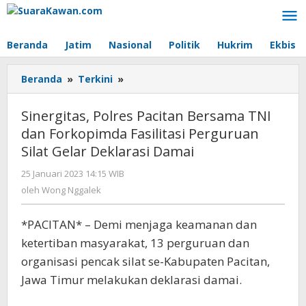
Lewati
ke
konten
Beranda
Jatim
Nasional
Politik
Hukrim
Ekbis
Beranda
»
Terkini
»
Sinergitas,
Polres
Pacitan
Sinergitas, Polres Pacitan Bersama TNI
Bersama
dan Forkopimda Fasilitasi Perguruan
TNI
Silat Gelar Deklarasi Damai
dan
Forkopimda
25 Januari 2023 14:15 WIB
oleh
Fasilitasi
Wong
oleh
Wong Nggalek
Perguruan
Nggalek
Silat
Gelar
*PACITAN* – Demi menjaga keamanan dan
Deklarasi
ketertiban masyarakat, 13 perguruan dan
Damai
organisasi pencak silat se-Kabupaten Pacitan,
Jawa Timur melakukan deklarasi damai.