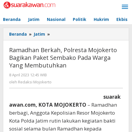
Lewati
ke
konten
Beranda
Jatim
Nasional
Politik
Hukrim
Ekbis
Beranda
»
Jatim
»
Ramadhan
Berkah,
Polresta
Ramadhan Berkah, Polresta Mojokerto
Mojokerto
Bagikan Paket Sembako Pada Warga
Bagikan
Yang Membutuhkan
Paket
Sembako
8 April 2023 12:45 WIB
oleh
Pada
Redaksi
oleh
Redaksi Mojokerto
Warga
Mojokerto
Yang
Membutuhkan
suarak
awan.com, KOTA MOJOKERTO
– Ramadhan
berbagi, Anggota Kepolisian Resor Mojokerto
Kota Polda Jatim rutin lakukan kegiatan bakti
sosial selama bulan Ramadhan kepada