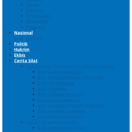
Gresik
Sidoarjo
Trenggalek
Mojokerto
Pasuruan
Nasional
Jakarta
Politik
Hukrim
Ekbis
Cerita Silat
Toh Kuning – Benteng Terakhir Kertajaya
Bab 1 Jalur Banengan
Bab 2 Sampai Jumpa, Ken Arok!
Bab 3 Bergabung
Bab 4 Perwira
Bab 5 Siasat Ken Arok
Bab 6 Pengepungan
Bab 7 Gerbang Pasukan Khusus
Bab 8 Tanah Larangan
Bab 9 Penyelamatan
Langit Hitam Majapahit
Bab 1 Menuju Kotaraja