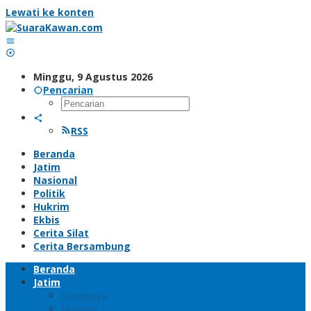
Lewati ke konten
Minggu, 9 Agustus 2026
Pencarian
RSS
Beranda
Jatim
Nasional
Politik
Hukrim
Ekbis
Cerita Silat
Cerita Bersambung
Beranda
Jatim
Surabaya
Malang