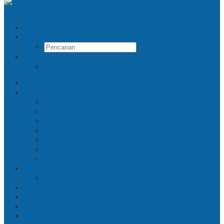
Pencarian
RSS
Beranda
Jatim
Surabaya
Malang
Gresik
Sidoarjo
Trenggalek
Mojokerto
Pasuruan
Nasional
Jakarta
Politik
Hukrim
Ekbis
Cerita Silat