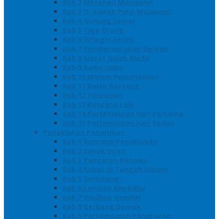
Bab 2 Matahari Majapahit
Bab 3 Di Bawah Panji Majapahit
Bab 4 Gunung Semar
Bab 5 Tiga Orang
Bab 6 Wringin Anom
Bab 7 Pemberontakan Senyap
Bab 8 Siasat Gajah Mada
Bab 9 Rawa-rawa
Bab 10 Malam Penumpasan
Bab 11 Bulak Banteng
Bab 12 Persiapan
Bab 13 Rencana Lain
Bab 14 Pertempuran Hari Pertama
Bab 15 Pertempuran Hari Kedua
Penaklukan Panarukan
Bab 1 Rencana Penaklukan
Bab 2 Sabuk Inten
Bab 3 Pangeran Benawa
Bab 4 Kabut di Tengah Malam
Bab 5 Berhitung
Bab 6 Lembah Merbabu
Bab 7 Wedhus Gembel
Bab 8 Gerbang Demak
Bab 9 Pertempuran Panarukan