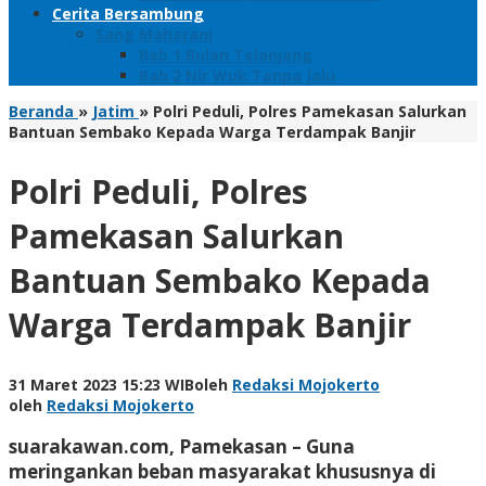
Cerita Bersambung
Sang Maharani
Bab 1 Bulan Telanjang
Bab 2 Nir Wuk Tanpa Jalu
Beranda
»
Jatim
»
Polri Peduli, Polres Pamekasan Salurkan
Bantuan Sembako Kepada Warga Terdampak Banjir
Polri Peduli, Polres
Pamekasan Salurkan
Bantuan Sembako Kepada
Warga Terdampak Banjir
31 Maret 2023 15:23 WIB
oleh
Redaksi Mojokerto
oleh
Redaksi Mojokerto
suarakawan.com, Pamekasan
– Guna
meringankan beban masyarakat khususnya di