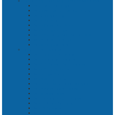
Toh Kuning – Benteng Terakhir Kertajaya
Bab 1 Jalur Banengan
Bab 2 Sampai Jumpa, Ken Arok!
Bab 3 Bergabung
Bab 4 Perwira
Bab 5 Siasat Ken Arok
Bab 6 Pengepungan
Bab 7 Gerbang Pasukan Khusus
Bab 8 Tanah Larangan
Bab 9 Penyelamatan
Langit Hitam Majapahit
Bab 1 Menuju Kotaraja
Bab 2 Matahari Majapahit
Bab 3 Di Bawah Panji Majapahit
Bab 4 Gunung Semar
Bab 5 Tiga Orang
Bab 6 Wringin Anom
Bab 7 Pemberontakan Senyap
Bab 8 Siasat Gajah Mada
Bab 9 Rawa-rawa
Bab 10 Malam Penumpasan
Bab 11 Bulak Banteng
Bab 12 Persiapan
Bab 13 Rencana Lain