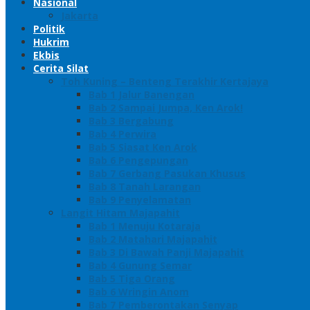
Nasional
Jakarta
Politik
Hukrim
Ekbis
Cerita Silat
Toh Kuning – Benteng Terakhir Kertajaya
Bab 1 Jalur Banengan
Bab 2 Sampai Jumpa, Ken Arok!
Bab 3 Bergabung
Bab 4 Perwira
Bab 5 Siasat Ken Arok
Bab 6 Pengepungan
Bab 7 Gerbang Pasukan Khusus
Bab 8 Tanah Larangan
Bab 9 Penyelamatan
Langit Hitam Majapahit
Bab 1 Menuju Kotaraja
Bab 2 Matahari Majapahit
Bab 3 Di Bawah Panji Majapahit
Bab 4 Gunung Semar
Bab 5 Tiga Orang
Bab 6 Wringin Anom
Bab 7 Pemberontakan Senyap