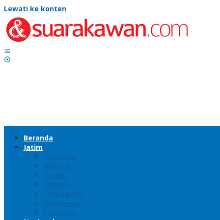
Lewati ke konten
Beranda
Jatim
Surabaya
Malang
Gresik
Sidoarjo
Trenggalek
Mojokerto
Pasuruan