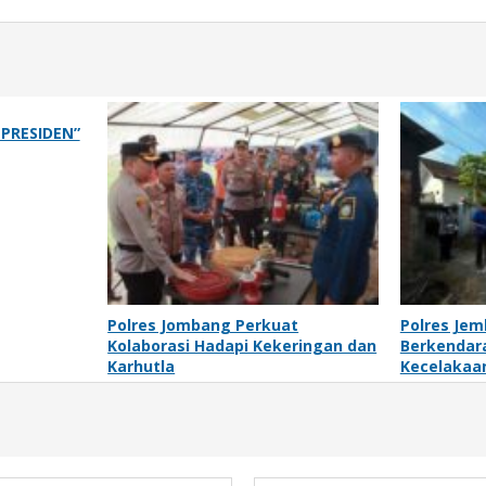
PRESIDEN”
Polres Jombang Perkuat
Polres Jem
Kolaborasi Hadapi Kekeringan dan
Berkendara
Karhutla
Kecelakaa