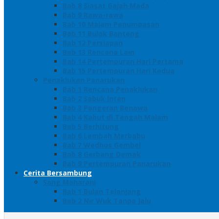
Bab 8 Siasat Gajah Mada
Bab 9 Rawa-rawa
Bab 10 Malam Penumpasan
Bab 11 Bulak Banteng
Bab 12 Persiapan
Bab 13 Rencana Lain
Bab 14 Pertempuran Hari Pertama
Bab 15 Pertempuran Hari Kedua
Penaklukan Panarukan
Bab 1 Rencana Penaklukan
Bab 2 Sabuk Inten
Bab 3 Pangeran Benawa
Bab 4 Kabut di Tengah Malam
Bab 5 Berhitung
Bab 6 Lembah Merbabu
Bab 7 Wedhus Gembel
Bab 8 Gerbang Demak
Bab 9 Pertempuran Panarukan
Cerita Bersambung
Sang Maharani
Bab 1 Bulan Telanjang
Bab 2 Nir Wuk Tanpa Jalu