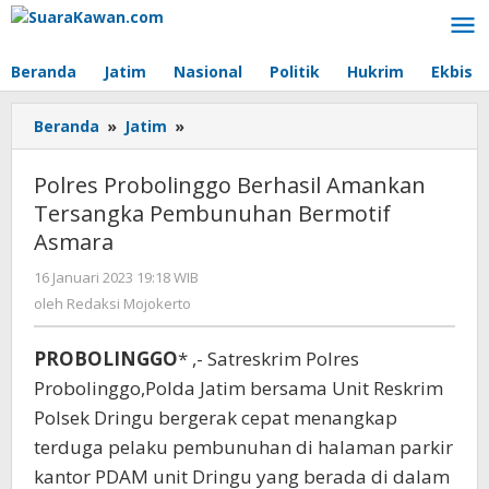
Lewati
ke
konten
Beranda
Jatim
Nasional
Politik
Hukrim
Ekbis
Beranda
»
Jatim
»
Polres
Probolinggo
Berhasil
Polres Probolinggo Berhasil Amankan
Amankan
Tersangka Pembunuhan Bermotif
Tersangka
Asmara
Pembunuhan
Bermotif
16 Januari 2023 19:18 WIB
oleh
Asmara
Redaksi
oleh
Redaksi Mojokerto
Mojokerto
PROBOLINGGO
* ,- Satreskrim Polres
Probolinggo,Polda Jatim bersama Unit Reskrim
Polsek Dringu bergerak cepat menangkap
terduga pelaku pembunuhan di halaman parkir
kantor PDAM unit Dringu yang berada di dalam