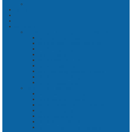
Jakarta
Politik
Hukrim
Ekbis
Cerita Silat
Toh Kuning – Benteng Terakhir Kertajaya
Bab 1 Jalur Banengan
Bab 2 Sampai Jumpa, Ken Arok!
Bab 3 Bergabung
Bab 4 Perwira
Bab 5 Siasat Ken Arok
Bab 6 Pengepungan
Bab 7 Gerbang Pasukan Khusus
Bab 8 Tanah Larangan
Bab 9 Penyelamatan
Langit Hitam Majapahit
Bab 1 Menuju Kotaraja
Bab 2 Matahari Majapahit
Bab 3 Di Bawah Panji Majapahit
Bab 4 Gunung Semar
Bab 5 Tiga Orang
Bab 6 Wringin Anom
Bab 7 Pemberontakan Senyap