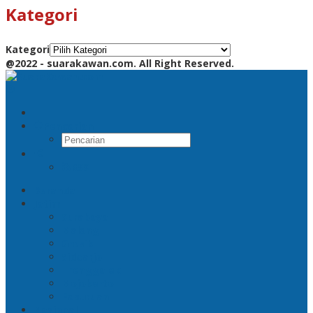
Kategori
Kategori
@2022 - suarakawan.com. All Right Reserved.
Pencarian
RSS
Beranda
Jatim
Surabaya
Malang
Gresik
Sidoarjo
Trenggalek
Mojokerto
Pasuruan
Nasional