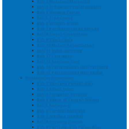
Bab 2 Matahari Majapahit
Bab 3 Di Bawah Panji Majapahit
Bab 4 Gunung Semar
Bab 5 Tiga Orang
Bab 6 Wringin Anom
Bab 7 Pemberontakan Senyap
Bab 8 Siasat Gajah Mada
Bab 9 Rawa-rawa
Bab 10 Malam Penumpasan
Bab 11 Bulak Banteng
Bab 12 Persiapan
Bab 13 Rencana Lain
Bab 14 Pertempuran Hari Pertama
Bab 15 Pertempuran Hari Kedua
Penaklukan Panarukan
Bab 1 Rencana Penaklukan
Bab 2 Sabuk Inten
Bab 3 Pangeran Benawa
Bab 4 Kabut di Tengah Malam
Bab 5 Berhitung
Bab 6 Lembah Merbabu
Bab 7 Wedhus Gembel
Bab 8 Gerbang Demak
Bab 9 Pertempuran Panarukan