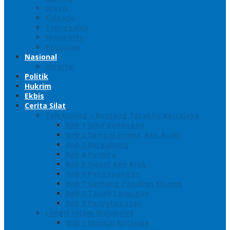
Gresik
Sidoarjo
Trenggalek
Mojokerto
Pasuruan
Nasional
Jakarta
Politik
Hukrim
Ekbis
Cerita Silat
Toh Kuning – Benteng Terakhir Kertajaya
Bab 1 Jalur Banengan
Bab 2 Sampai Jumpa, Ken Arok!
Bab 3 Bergabung
Bab 4 Perwira
Bab 5 Siasat Ken Arok
Bab 6 Pengepungan
Bab 7 Gerbang Pasukan Khusus
Bab 8 Tanah Larangan
Bab 9 Penyelamatan
Langit Hitam Majapahit
Bab 1 Menuju Kotaraja