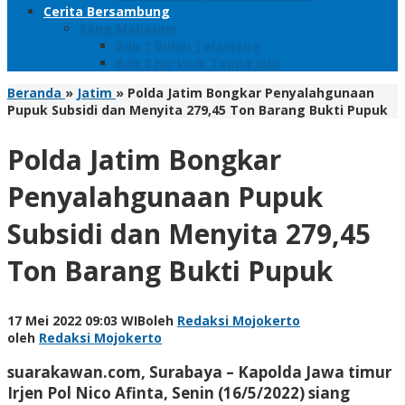
Cerita Bersambung
Sang Maharani
Bab 1 Bulan Telanjang
Bab 2 Nir Wuk Tanpa Jalu
Beranda
»
Jatim
»
Polda Jatim Bongkar Penyalahgunaan
Pupuk Subsidi dan Menyita 279,45 Ton Barang Bukti Pupuk
Polda Jatim Bongkar
Penyalahgunaan Pupuk
Subsidi dan Menyita 279,45
Ton Barang Bukti Pupuk
17 Mei 2022 09:03 WIB
oleh
Redaksi Mojokerto
oleh
Redaksi Mojokerto
suarakawan.com, Surabaya
– Kapolda Jawa timur
Irjen Pol Nico Afinta, Senin (16/5/2022) siang