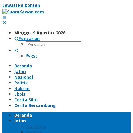
Lewati ke konten
Minggu, 9 Agustus 2026
Pencarian
RSS
Beranda
Jatim
Nasional
Politik
Hukrim
Ekbis
Cerita Silat
Cerita Bersambung
Beranda
Jatim
Surabaya
Malang