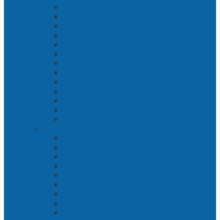
Bab 3 Di Bawah Panji Majapahit
Bab 4 Gunung Semar
Bab 5 Tiga Orang
Bab 6 Wringin Anom
Bab 7 Pemberontakan Senyap
Bab 8 Siasat Gajah Mada
Bab 9 Rawa-rawa
Bab 10 Malam Penumpasan
Bab 11 Bulak Banteng
Bab 12 Persiapan
Bab 13 Rencana Lain
Bab 14 Pertempuran Hari Pertama
Bab 15 Pertempuran Hari Kedua
Penaklukan Panarukan
Bab 1 Rencana Penaklukan
Bab 2 Sabuk Inten
Bab 3 Pangeran Benawa
Bab 4 Kabut di Tengah Malam
Bab 5 Berhitung
Bab 6 Lembah Merbabu
Bab 7 Wedhus Gembel
Bab 8 Gerbang Demak
Bab 9 Pertempuran Panarukan