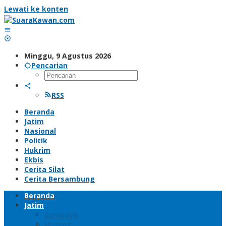
Lewati ke konten
Minggu, 9 Agustus 2026
Pencarian
RSS
Beranda
Jatim
Nasional
Politik
Hukrim
Ekbis
Cerita Silat
Cerita Bersambung
Beranda
Jatim
Surabaya
Malang