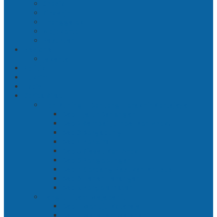
Gresik
Sidoarjo
Trenggalek
Mojokerto
Pasuruan
Nasional
Jakarta
Politik
Hukrim
Ekbis
Cerita Silat
Toh Kuning – Benteng Terakhir Kertajaya
Bab 1 Jalur Banengan
Bab 2 Sampai Jumpa, Ken Arok!
Bab 3 Bergabung
Bab 4 Perwira
Bab 5 Siasat Ken Arok
Bab 6 Pengepungan
Bab 7 Gerbang Pasukan Khusus
Bab 8 Tanah Larangan
Bab 9 Penyelamatan
Langit Hitam Majapahit
Bab 1 Menuju Kotaraja
Bab 2 Matahari Majapahit