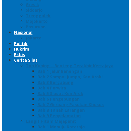
Gresik
Sidoarjo
Trenggalek
Mojokerto
Pasuruan
Nasional
Jakarta
Politik
Hukrim
Ekbis
Cerita Silat
Toh Kuning – Benteng Terakhir Kertajaya
Bab 1 Jalur Banengan
Bab 2 Sampai Jumpa, Ken Arok!
Bab 3 Bergabung
Bab 4 Perwira
Bab 5 Siasat Ken Arok
Bab 6 Pengepungan
Bab 7 Gerbang Pasukan Khusus
Bab 8 Tanah Larangan
Bab 9 Penyelamatan
Langit Hitam Majapahit
Bab 1 Menuju Kotaraja