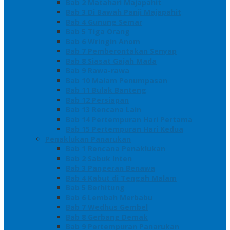
Bab 2 Matahari Majapahit
Bab 3 Di Bawah Panji Majapahit
Bab 4 Gunung Semar
Bab 5 Tiga Orang
Bab 6 Wringin Anom
Bab 7 Pemberontakan Senyap
Bab 8 Siasat Gajah Mada
Bab 9 Rawa-rawa
Bab 10 Malam Penumpasan
Bab 11 Bulak Banteng
Bab 12 Persiapan
Bab 13 Rencana Lain
Bab 14 Pertempuran Hari Pertama
Bab 15 Pertempuran Hari Kedua
Penaklukan Panarukan
Bab 1 Rencana Penaklukan
Bab 2 Sabuk Inten
Bab 3 Pangeran Benawa
Bab 4 Kabut di Tengah Malam
Bab 5 Berhitung
Bab 6 Lembah Merbabu
Bab 7 Wedhus Gembel
Bab 8 Gerbang Demak
Bab 9 Pertempuran Panarukan