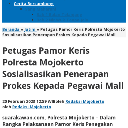
Cerita Bersambung
Sang Maharani
Bab 1 Bulan Telanjang
Bab 2 Nir Wuk Tanpa Jalu
Beranda
»
Jatim
»
Petugas Pamor Keris Polresta Mojokerto
Sosialisasikan Penerapan Prokes Kepada Pegawai Mall
Petugas Pamor Keris
Polresta Mojokerto
Sosialisasikan Penerapan
Prokes Kepada Pegawai Mall
20 Februari 2023 12:59 WIB
oleh
Redaksi Mojokerto
oleh
Redaksi Mojokerto
suarakawan.com, Polresta Mojokerto
– Dalam
Rangka Pelaksanaan Pamor Keris Penegakan