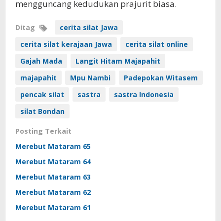
mengguncang kedudukan prajurit biasa.
Ditag
cerita silat Jawa
cerita silat kerajaan Jawa
cerita silat online
Gajah Mada
Langit Hitam Majapahit
majapahit
Mpu Nambi
Padepokan Witasem
pencak silat
sastra
sastra Indonesia
silat Bondan
Posting Terkait
Merebut Mataram 65
Merebut Mataram 64
Merebut Mataram 63
Merebut Mataram 62
Merebut Mataram 61