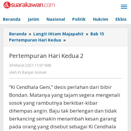
Lewati
ke
konten
Beranda
Jatim
Nasional
Politik
Hukrim
Ekbis
Beranda
»
Langit Hitam Majapahit
»
Bab 15
Pertempuran Hari Kedua
»
Pertempuran
Hari
Kedua
Pertempuran Hari Kedua 2
2
30 Maret 2021 11:07 WIB
oleh
Ki
oleh
Ki Banjar Asman
Banjar
Asman
“Ki Cendhala Geni,” desis perlahan dari bibir
Bondan. Matanya yang tajam segera mengenali
sosok yang rambutnya berkibar-kibar
dihempas angin. Baju tak berlengan dan tidak
berkancing semakin menambah kesan garang
pada orang yang disebut sebagai Ki Cendhala