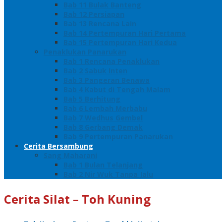
Bab 11 Bulak Banteng
Bab 12 Persiapan
Bab 13 Rencana Lain
Bab 14 Pertempuran Hari Pertama
Bab 15 Pertempuran Hari Kedua
Penaklukan Panarukan
Bab 1 Rencana Penaklukan
Bab 2 Sabuk Inten
Bab 3 Pangeran Benawa
Bab 4 Kabut di Tengah Malam
Bab 5 Berhitung
Bab 6 Lembah Merbabu
Bab 7 Wedhus Gembel
Bab 8 Gerbang Demak
Bab 9 Pertempuran Panarukan
Cerita Bersambung
Sang Maharani
Bab 1 Bulan Telanjang
Bab 2 Nir Wuk Tanpa Jalu
Cerita Silat – Toh Kuning