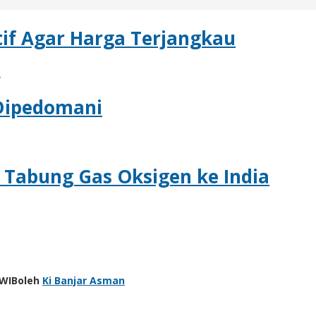
atif Agar Harga Terjangkau
a
 Dipedomani
 Tabung Gas Oksigen ke India
 WIB
oleh
Ki Banjar Asman