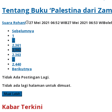
Tentang Buku ‘Palestina dari Za
Suara Rohani
27 Mei 2021 06:52 WIB
27 Mei 2021 06:53 WIB
ol
Sebelumnya
1
…
2,361
2,362
2,363
…
2,440
Berikutnya
Tidak Ada Postingan Lagi.
Tidak ada lagi halaman untuk dimuat.
Muat Lebih
Kabar Terkini