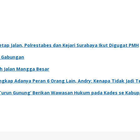
tap Jalan, Polrestabes dan Kejari Surabaya Ikut Digugat PMH
du Gabungan
ah Jalan Mangga Besar
Ungkap Adanya Peran 6 Orang Lain, Andry: Kenapa Tidak Jadi 
m ‘Turun Gunung’ Berikan Wawasan Hukum pada Kades se Kabup