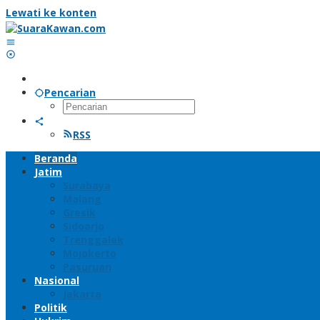
Lewati ke konten
Pencarian
RSS
Beranda
Jatim
Surabaya
Malang
Gresik
Sidoarjo
Trenggalek
Mojokerto
Pasuruan
Nasional
Jakarta
Politik