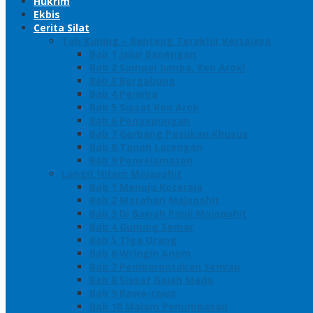
Hukrim
Ekbis
Cerita Silat
Toh Kuning – Benteng Terakhir Kertajaya
Bab 1 Jalur Banengan
Bab 2 Sampai Jumpa, Ken Arok!
Bab 3 Bergabung
Bab 4 Perwira
Bab 5 Siasat Ken Arok
Bab 6 Pengepungan
Bab 7 Gerbang Pasukan Khusus
Bab 8 Tanah Larangan
Bab 9 Penyelamatan
Langit Hitam Majapahit
Bab 1 Menuju Kotaraja
Bab 2 Matahari Majapahit
Bab 3 Di Bawah Panji Majapahit
Bab 4 Gunung Semar
Bab 5 Tiga Orang
Bab 6 Wringin Anom
Bab 7 Pemberontakan Senyap
Bab 8 Siasat Gajah Mada
Bab 9 Rawa-rawa
Bab 10 Malam Penumpasan