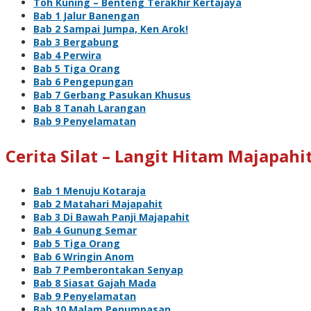
Toh Kuning – Benteng Terakhir Kertajaya
Bab 1 Jalur Banengan
Bab 2 Sampai Jumpa, Ken Arok!
Bab 3 Bergabung
Bab 4 Perwira
Bab 5 Tiga Orang
Bab 6 Pengepungan
Bab 7 Gerbang Pasukan Khusus
Bab 8 Tanah Larangan
Bab 9 Penyelamatan
Cerita Silat – Langit Hitam Majapahi
Bab 1 Menuju Kotaraja
Bab 2 Matahari Majapahit
Bab 3 Di Bawah Panji Majapahit
Bab 4 Gunung Semar
Bab 5 Tiga Orang
Bab 6 Wringin Anom
Bab 7 Pemberontakan Senyap
Bab 8 Siasat Gajah Mada
Bab 9 Penyelamatan
Bab 10 Malam Penumpasan