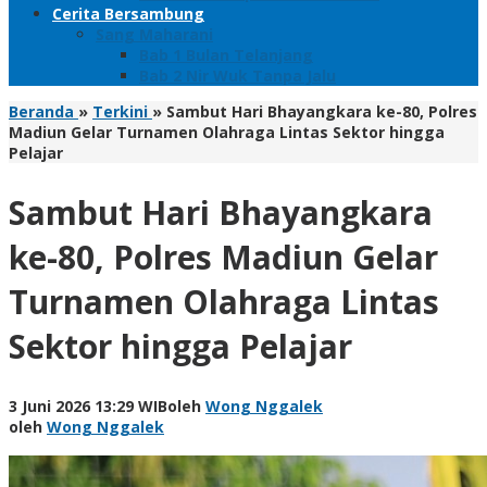
Cerita Bersambung
Sang Maharani
Bab 1 Bulan Telanjang
Bab 2 Nir Wuk Tanpa Jalu
Beranda
»
Terkini
»
Sambut Hari Bhayangkara ke-80, Polres
Madiun Gelar Turnamen Olahraga Lintas Sektor hingga
Pelajar
Sambut Hari Bhayangkara
ke-80, Polres Madiun Gelar
Turnamen Olahraga Lintas
Sektor hingga Pelajar
3 Juni 2026 13:29 WIB
oleh
Wong Nggalek
oleh
Wong Nggalek