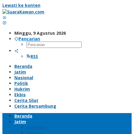
Lewati ke konten
Minggu, 9 Agustus 2026
Pencarian
RSS
Beranda
Jatim
Nasional
Politik
Hukrim
Ekbis
Cerita Silat
Cerita Bersambung
Beranda
Jatim
Surabaya
Malang