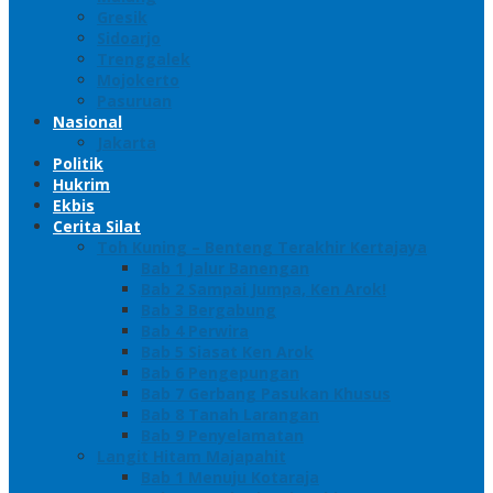
Gresik
Sidoarjo
Trenggalek
Mojokerto
Pasuruan
Nasional
Jakarta
Politik
Hukrim
Ekbis
Cerita Silat
Toh Kuning – Benteng Terakhir Kertajaya
Bab 1 Jalur Banengan
Bab 2 Sampai Jumpa, Ken Arok!
Bab 3 Bergabung
Bab 4 Perwira
Bab 5 Siasat Ken Arok
Bab 6 Pengepungan
Bab 7 Gerbang Pasukan Khusus
Bab 8 Tanah Larangan
Bab 9 Penyelamatan
Langit Hitam Majapahit
Bab 1 Menuju Kotaraja