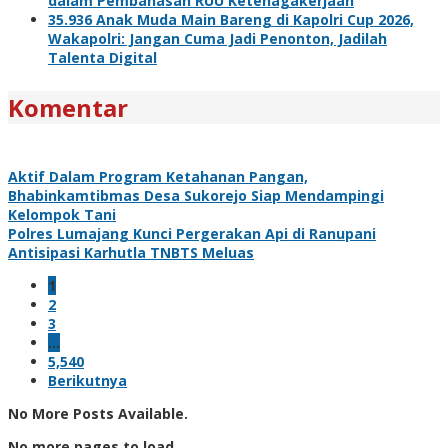
dalam Pembahasan RUU Ketenagakerjaan
35.936 Anak Muda Main Bareng di Kapolri Cup 2026,
Wakapolri: Jangan Cuma Jadi Penonton, Jadilah
Talenta Digital
Komentar
Aktif Dalam Program Ketahanan Pangan,
Bhabinkamtibmas Desa Sukorejo Siap Mendampingi
Kelompok Tani
Polres Lumajang Kunci Pergerakan Api di Ranupani
Antisipasi Karhutla TNBTS Meluas
1
2
3
…
5,540
Berikutnya
No More Posts Available.
No more pages to load.