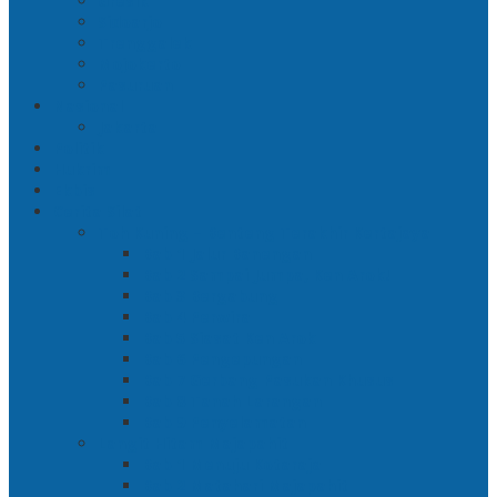
Gresik
Sidoarjo
Trenggalek
Mojokerto
Pasuruan
Nasional
Jakarta
Politik
Hukrim
Ekbis
Cerita Silat
Toh Kuning – Benteng Terakhir Kertajaya
Bab 1 Jalur Banengan
Bab 2 Sampai Jumpa, Ken Arok!
Bab 3 Bergabung
Bab 4 Perwira
Bab 5 Siasat Ken Arok
Bab 6 Pengepungan
Bab 7 Gerbang Pasukan Khusus
Bab 8 Tanah Larangan
Bab 9 Penyelamatan
Langit Hitam Majapahit
Bab 1 Menuju Kotaraja
Bab 2 Matahari Majapahit