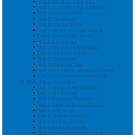
Bab 2 Matahari Majapahit
Bab 3 Di Bawah Panji Majapahit
Bab 4 Gunung Semar
Bab 5 Tiga Orang
Bab 6 Wringin Anom
Bab 7 Pemberontakan Senyap
Bab 8 Siasat Gajah Mada
Bab 9 Rawa-rawa
Bab 10 Malam Penumpasan
Bab 11 Bulak Banteng
Bab 12 Persiapan
Bab 13 Rencana Lain
Bab 14 Pertempuran Hari Pertama
Bab 15 Pertempuran Hari Kedua
Penaklukan Panarukan
Bab 1 Rencana Penaklukan
Bab 2 Sabuk Inten
Bab 3 Pangeran Benawa
Bab 4 Kabut di Tengah Malam
Bab 5 Berhitung
Bab 6 Lembah Merbabu
Bab 7 Wedhus Gembel
Bab 8 Gerbang Demak
Bab 9 Pertempuran Panarukan