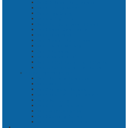
Bab 3 Di Bawah Panji Majapahit
Bab 4 Gunung Semar
Bab 5 Tiga Orang
Bab 6 Wringin Anom
Bab 7 Pemberontakan Senyap
Bab 8 Siasat Gajah Mada
Bab 9 Rawa-rawa
Bab 10 Malam Penumpasan
Bab 11 Bulak Banteng
Bab 12 Persiapan
Bab 13 Rencana Lain
Bab 14 Pertempuran Hari Pertama
Bab 15 Pertempuran Hari Kedua
Penaklukan Panarukan
Bab 1 Rencana Penaklukan
Bab 2 Sabuk Inten
Bab 3 Pangeran Benawa
Bab 4 Kabut di Tengah Malam
Bab 5 Berhitung
Bab 6 Lembah Merbabu
Bab 7 Wedhus Gembel
Bab 8 Gerbang Demak
Bab 9 Pertempuran Panarukan
Cerita Bersambung