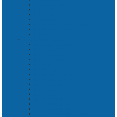
Bab 3 Bergabung
Bab 4 Perwira
Bab 5 Siasat Ken Arok
Bab 6 Pengepungan
Bab 7 Gerbang Pasukan Khusus
Bab 8 Tanah Larangan
Bab 9 Penyelamatan
Langit Hitam Majapahit
Bab 1 Menuju Kotaraja
Bab 2 Matahari Majapahit
Bab 3 Di Bawah Panji Majapahit
Bab 4 Gunung Semar
Bab 5 Tiga Orang
Bab 6 Wringin Anom
Bab 7 Pemberontakan Senyap
Bab 8 Siasat Gajah Mada
Bab 9 Rawa-rawa
Bab 10 Malam Penumpasan
Bab 11 Bulak Banteng
Bab 12 Persiapan
Bab 13 Rencana Lain
Bab 14 Pertempuran Hari Pertama
Bab 15 Pertempuran Hari Kedua