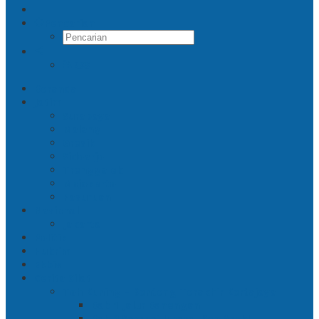
Pencarian
RSS
Beranda
Jatim
Surabaya
Malang
Gresik
Sidoarjo
Trenggalek
Mojokerto
Pasuruan
Nasional
Jakarta
Politik
Hukrim
Ekbis
Cerita Silat
Toh Kuning – Benteng Terakhir Kertajaya
Bab 1 Jalur Banengan
Bab 2 Sampai Jumpa, Ken Arok!