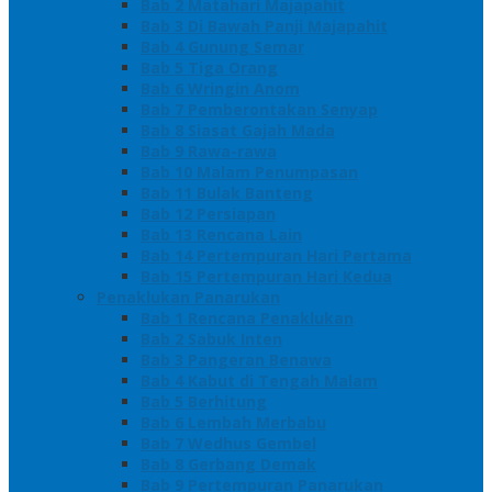
Bab 2 Matahari Majapahit
Bab 3 Di Bawah Panji Majapahit
Bab 4 Gunung Semar
Bab 5 Tiga Orang
Bab 6 Wringin Anom
Bab 7 Pemberontakan Senyap
Bab 8 Siasat Gajah Mada
Bab 9 Rawa-rawa
Bab 10 Malam Penumpasan
Bab 11 Bulak Banteng
Bab 12 Persiapan
Bab 13 Rencana Lain
Bab 14 Pertempuran Hari Pertama
Bab 15 Pertempuran Hari Kedua
Penaklukan Panarukan
Bab 1 Rencana Penaklukan
Bab 2 Sabuk Inten
Bab 3 Pangeran Benawa
Bab 4 Kabut di Tengah Malam
Bab 5 Berhitung
Bab 6 Lembah Merbabu
Bab 7 Wedhus Gembel
Bab 8 Gerbang Demak
Bab 9 Pertempuran Panarukan