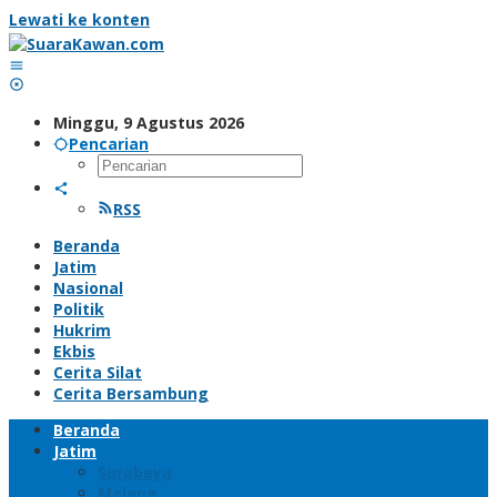
Lewati ke konten
Minggu, 9 Agustus 2026
Pencarian
RSS
Beranda
Jatim
Nasional
Politik
Hukrim
Ekbis
Cerita Silat
Cerita Bersambung
Beranda
Jatim
Surabaya
Malang