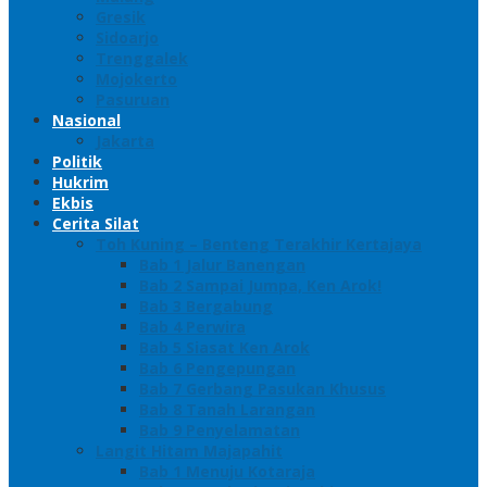
Gresik
Sidoarjo
Trenggalek
Mojokerto
Pasuruan
Nasional
Jakarta
Politik
Hukrim
Ekbis
Cerita Silat
Toh Kuning – Benteng Terakhir Kertajaya
Bab 1 Jalur Banengan
Bab 2 Sampai Jumpa, Ken Arok!
Bab 3 Bergabung
Bab 4 Perwira
Bab 5 Siasat Ken Arok
Bab 6 Pengepungan
Bab 7 Gerbang Pasukan Khusus
Bab 8 Tanah Larangan
Bab 9 Penyelamatan
Langit Hitam Majapahit
Bab 1 Menuju Kotaraja