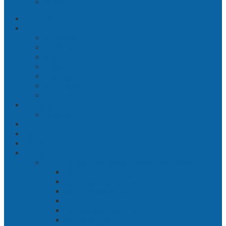
RSS
Beranda
Jatim
Surabaya
Malang
Gresik
Sidoarjo
Trenggalek
Mojokerto
Pasuruan
Nasional
Jakarta
Politik
Hukrim
Ekbis
Cerita Silat
Toh Kuning – Benteng Terakhir Kertajaya
Bab 1 Jalur Banengan
Bab 2 Sampai Jumpa, Ken Arok!
Bab 3 Bergabung
Bab 4 Perwira
Bab 5 Siasat Ken Arok
Bab 6 Pengepungan