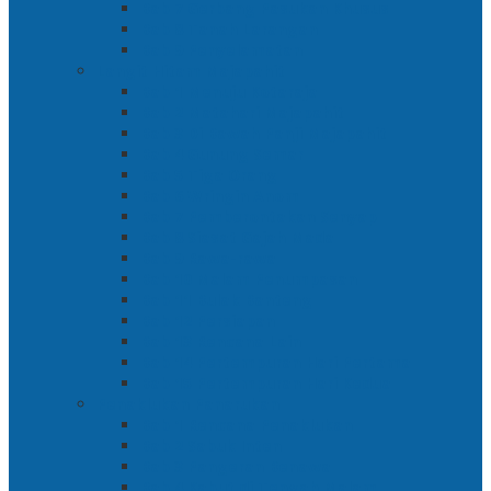
Bab 7 Gerbang Pasukan Khusus
Bab 8 Tanah Larangan
Bab 9 Penyelamatan
Langit Hitam Majapahit
Bab 1 Menuju Kotaraja
Bab 2 Matahari Majapahit
Bab 3 Di Bawah Panji Majapahit
Bab 4 Gunung Semar
Bab 5 Tiga Orang
Bab 6 Wringin Anom
Bab 7 Pemberontakan Senyap
Bab 8 Siasat Gajah Mada
Bab 9 Rawa-rawa
Bab 10 Malam Penumpasan
Bab 11 Bulak Banteng
Bab 12 Persiapan
Bab 13 Rencana Lain
Bab 14 Pertempuran Hari Pertama
Bab 15 Pertempuran Hari Kedua
Penaklukan Panarukan
Bab 1 Rencana Penaklukan
Bab 2 Sabuk Inten
Bab 3 Pangeran Benawa
Bab 4 Kabut di Tengah Malam