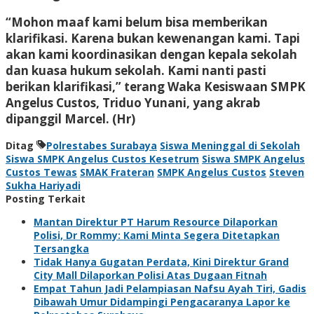
“Mohon maaf kami belum bisa memberikan
klarifikasi. Karena bukan kewenangan kami. Tapi
akan kami koordinasikan dengan kepala sekolah
dan kuasa hukum sekolah. Kami nanti pasti
berikan klarifikasi,” terang Waka Kesiswaan SMPK
Angelus Custos, Triduo Yunani, yang akrab
dipanggil Marcel. (Hr)
Ditag
Polrestabes Surabaya
Siswa Meninggal di Sekolah
Siswa SMPK Angelus Custos Kesetrum
Siswa SMPK Angelus
Custos Tewas
SMAK Frateran
SMPK Angelus Custos
Steven
Sukha Hariyadi
Posting Terkait
Mantan Direktur PT Harum Resource Dilaporkan
Polisi, Dr Rommy: Kami Minta Segera Ditetapkan
Tersangka
Tidak Hanya Gugatan Perdata, Kini Direktur Grand
City Mall Dilaporkan Polisi Atas Dugaan Fitnah
Empat Tahun Jadi Pelampiasan Nafsu Ayah Tiri, Gadis
Dibawah Umur Didampingi Pengacaranya Lapor ke