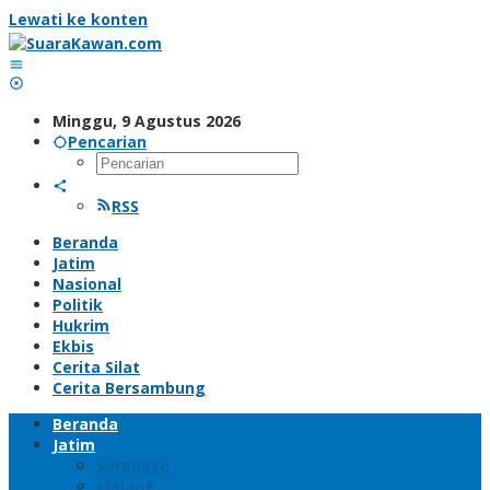
Lewati ke konten
Minggu, 9 Agustus 2026
Pencarian
RSS
Beranda
Jatim
Nasional
Politik
Hukrim
Ekbis
Cerita Silat
Cerita Bersambung
Beranda
Jatim
Surabaya
Malang