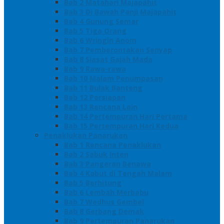
Bab 2 Matahari Majapahit
Bab 3 Di Bawah Panji Majapahit
Bab 4 Gunung Semar
Bab 5 Tiga Orang
Bab 6 Wringin Anom
Bab 7 Pemberontakan Senyap
Bab 8 Siasat Gajah Mada
Bab 9 Rawa-rawa
Bab 10 Malam Penumpasan
Bab 11 Bulak Banteng
Bab 12 Persiapan
Bab 13 Rencana Lain
Bab 14 Pertempuran Hari Pertama
Bab 15 Pertempuran Hari Kedua
Penaklukan Panarukan
Bab 1 Rencana Penaklukan
Bab 2 Sabuk Inten
Bab 3 Pangeran Benawa
Bab 4 Kabut di Tengah Malam
Bab 5 Berhitung
Bab 6 Lembah Merbabu
Bab 7 Wedhus Gembel
Bab 8 Gerbang Demak
Bab 9 Pertempuran Panarukan