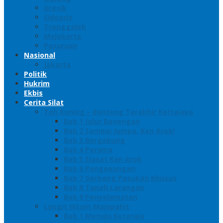
Gresik
Sidoarjo
Trenggalek
Mojokerto
Pasuruan
Nasional
Jakarta
Politik
Hukrim
Ekbis
Cerita Silat
Toh Kuning – Benteng Terakhir Kertajaya
Bab 1 Jalur Banengan
Bab 2 Sampai Jumpa, Ken Arok!
Bab 3 Bergabung
Bab 4 Perwira
Bab 5 Siasat Ken Arok
Bab 6 Pengepungan
Bab 7 Gerbang Pasukan Khusus
Bab 8 Tanah Larangan
Bab 9 Penyelamatan
Langit Hitam Majapahit
Bab 1 Menuju Kotaraja