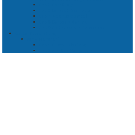
Bab 5 Berhitung
Bab 6 Lembah Merbabu
Bab 7 Wedhus Gembel
Bab 8 Gerbang Demak
Bab 9 Pertempuran Panarukan
Cerita Bersambung
Sang Maharani
Bab 1 Bulan Telanjang
Bab 2 Nir Wuk Tanpa Jalu