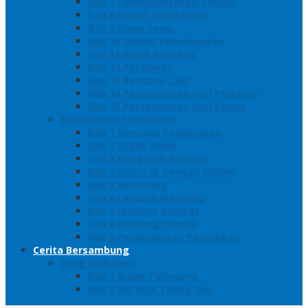
Bab 7 Pemberontakan Senyap
Bab 8 Siasat Gajah Mada
Bab 9 Rawa-rawa
Bab 10 Malam Penumpasan
Bab 11 Bulak Banteng
Bab 12 Persiapan
Bab 13 Rencana Lain
Bab 14 Pertempuran Hari Pertama
Bab 15 Pertempuran Hari Kedua
Penaklukan Panarukan
Bab 1 Rencana Penaklukan
Bab 2 Sabuk Inten
Bab 3 Pangeran Benawa
Bab 4 Kabut di Tengah Malam
Bab 5 Berhitung
Bab 6 Lembah Merbabu
Bab 7 Wedhus Gembel
Bab 8 Gerbang Demak
Bab 9 Pertempuran Panarukan
Cerita Bersambung
Sang Maharani
Bab 1 Bulan Telanjang
Bab 2 Nir Wuk Tanpa Jalu