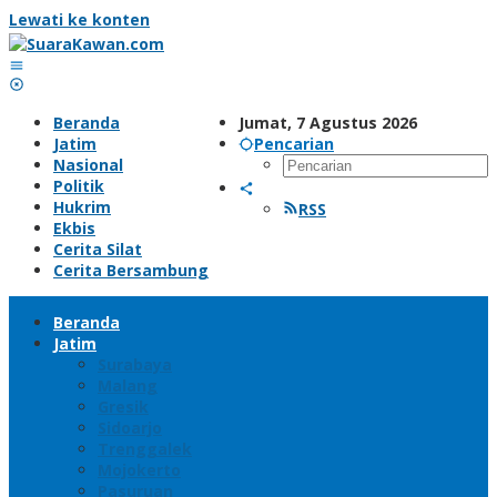
Lewati ke konten
Beranda
Jumat, 7 Agustus 2026
Jatim
Pencarian
Nasional
Politik
Hukrim
RSS
Ekbis
Cerita Silat
Cerita Bersambung
Beranda
Jatim
Surabaya
Malang
Gresik
Sidoarjo
Trenggalek
Mojokerto
Pasuruan