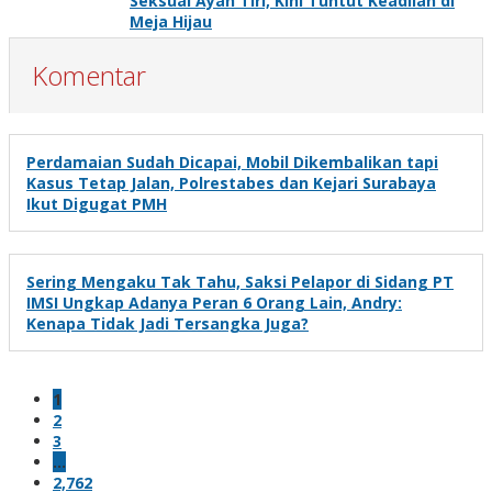
Seksual Ayah Tiri, Kini Tuntut Keadilan di
Meja Hijau
Komentar
Perdamaian Sudah Dicapai, Mobil Dikembalikan tapi
Kasus Tetap Jalan, Polrestabes dan Kejari Surabaya
Ikut Digugat PMH
Sering Mengaku Tak Tahu, Saksi Pelapor di Sidang PT
IMSI Ungkap Adanya Peran 6 Orang Lain, Andry:
Kenapa Tidak Jadi Tersangka Juga?
1
2
3
…
2,762