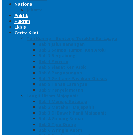
Nasional
Jakarta
Politik
Hukrim
Ekbis
Cerita Silat
Toh Kuning – Benteng Terakhir Kertajaya
Bab 1 Jalur Banengan
Bab 2 Sampai Jumpa, Ken Arok!
Bab 3 Bergabung
Bab 4 Perwira
Bab 5 Siasat Ken Arok
Bab 6 Pengepungan
Bab 7 Gerbang Pasukan Khusus
Bab 8 Tanah Larangan
Bab 9 Penyelamatan
Langit Hitam Majapahit
Bab 1 Menuju Kotaraja
Bab 2 Matahari Majapahit
Bab 3 Di Bawah Panji Majapahit
Bab 4 Gunung Semar
Bab 5 Tiga Orang
Bab 6 Wringin Anom