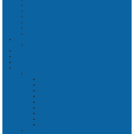
Malang
Gresik
Sidoarjo
Trenggalek
Mojokerto
Pasuruan
Nasional
Jakarta
Politik
Hukrim
Ekbis
Cerita Silat
Toh Kuning – Benteng Terakhir Kertajaya
Bab 1 Jalur Banengan
Bab 2 Sampai Jumpa, Ken Arok!
Bab 3 Bergabung
Bab 4 Perwira
Bab 5 Siasat Ken Arok
Bab 6 Pengepungan
Bab 7 Gerbang Pasukan Khusus
Bab 8 Tanah Larangan
Bab 9 Penyelamatan
Langit Hitam Majapahit