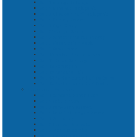
Bab 1 Menuju Kotaraja
Bab 2 Matahari Majapahit
Bab 3 Di Bawah Panji Majapahit
Bab 4 Gunung Semar
Bab 5 Tiga Orang
Bab 6 Wringin Anom
Bab 7 Pemberontakan Senyap
Bab 8 Siasat Gajah Mada
Bab 9 Rawa-rawa
Bab 10 Malam Penumpasan
Bab 11 Bulak Banteng
Bab 12 Persiapan
Bab 13 Rencana Lain
Bab 14 Pertempuran Hari Pertama
Bab 15 Pertempuran Hari Kedua
Penaklukan Panarukan
Bab 1 Rencana Penaklukan
Bab 2 Sabuk Inten
Bab 3 Pangeran Benawa
Bab 4 Kabut di Tengah Malam
Bab 5 Berhitung
Bab 6 Lembah Merbabu
Bab 7 Wedhus Gembel
Bab 8 Gerbang Demak