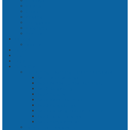
Surabaya
Malang
Gresik
Sidoarjo
Trenggalek
Mojokerto
Pasuruan
Nasional
Jakarta
Politik
Hukrim
Ekbis
Cerita Silat
Toh Kuning – Benteng Terakhir Kertajaya
Bab 1 Jalur Banengan
Bab 2 Sampai Jumpa, Ken Arok!
Bab 3 Bergabung
Bab 4 Perwira
Bab 5 Siasat Ken Arok
Bab 6 Pengepungan
Bab 7 Gerbang Pasukan Khusus
Bab 8 Tanah Larangan
Bab 9 Penyelamatan
Langit Hitam Majapahit