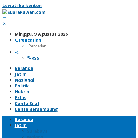
Lewati ke konten
Minggu, 9 Agustus 2026
Pencarian
RSS
Beranda
Jatim
Nasional
Politik
Hukrim
Ekbis
Cerita Silat
Cerita Bersambung
Beranda
Jatim
Surabaya
Malang