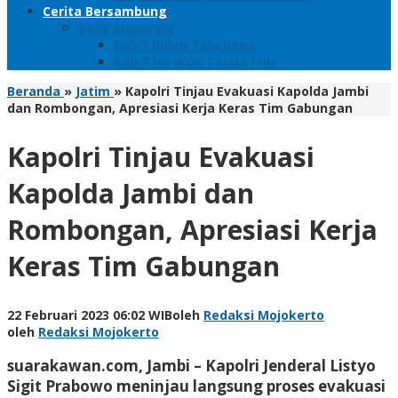
Cerita Bersambung
Sang Maharani
Bab 1 Bulan Telanjang
Bab 2 Nir Wuk Tanpa Jalu
Beranda
»
Jatim
»
Kapolri Tinjau Evakuasi Kapolda Jambi
dan Rombongan, Apresiasi Kerja Keras Tim Gabungan
Kapolri Tinjau Evakuasi
Kapolda Jambi dan
Rombongan, Apresiasi Kerja
Keras Tim Gabungan
22 Februari 2023 06:02 WIB
oleh
Redaksi Mojokerto
oleh
Redaksi Mojokerto
suarakawan.com, Jambi
– Kapolri Jenderal Listyo
Sigit Prabowo meninjau langsung proses evakuasi