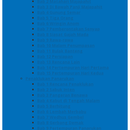
Bab 2 Matahari Majapahit
Bab 3 Di Bawah Panji Majapahit
Bab 4 Gunung Semar
Bab 5 Tiga Orang
Bab 6 Wringin Anom
Bab 7 Pemberontakan Senyap
Bab 8 Siasat Gajah Mada
Bab 9 Rawa-rawa
Bab 10 Malam Penumpasan
Bab 11 Bulak Banteng
Bab 12 Persiapan
Bab 13 Rencana Lain
Bab 14 Pertempuran Hari Pertama
Bab 15 Pertempuran Hari Kedua
Penaklukan Panarukan
Bab 1 Rencana Penaklukan
Bab 2 Sabuk Inten
Bab 3 Pangeran Benawa
Bab 4 Kabut di Tengah Malam
Bab 5 Berhitung
Bab 6 Lembah Merbabu
Bab 7 Wedhus Gembel
Bab 8 Gerbang Demak
Bab 9 Pertempuran Panarukan