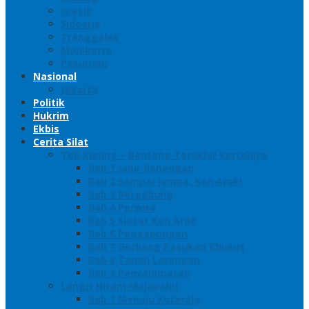
Gresik
Sidoarjo
Trenggalek
Mojokerto
Pasuruan
Nasional
Jakarta
Politik
Hukrim
Ekbis
Cerita Silat
Toh Kuning – Benteng Terakhir Kertajaya
Bab 1 Jalur Banengan
Bab 2 Sampai Jumpa, Ken Arok!
Bab 3 Bergabung
Bab 4 Perwira
Bab 5 Siasat Ken Arok
Bab 6 Pengepungan
Bab 7 Gerbang Pasukan Khusus
Bab 8 Tanah Larangan
Bab 9 Penyelamatan
Langit Hitam Majapahit
Bab 1 Menuju Kotaraja