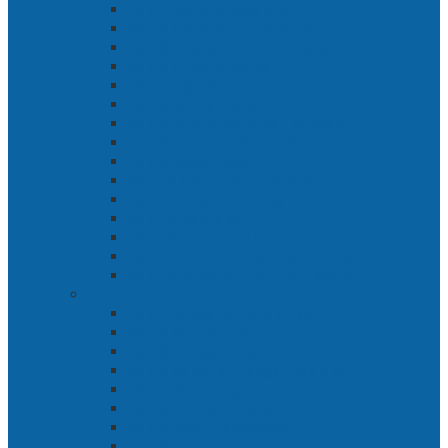
Bab 1 Menuju Kotaraja
Bab 2 Matahari Majapahit
Bab 3 Di Bawah Panji Majapahit
Bab 4 Gunung Semar
Bab 5 Tiga Orang
Bab 6 Wringin Anom
Bab 7 Pemberontakan Senyap
Bab 8 Siasat Gajah Mada
Bab 9 Rawa-rawa
Bab 10 Malam Penumpasan
Bab 11 Bulak Banteng
Bab 12 Persiapan
Bab 13 Rencana Lain
Bab 14 Pertempuran Hari Pertama
Bab 15 Pertempuran Hari Kedua
Penaklukan Panarukan
Bab 1 Rencana Penaklukan
Bab 2 Sabuk Inten
Bab 3 Pangeran Benawa
Bab 4 Kabut di Tengah Malam
Bab 5 Berhitung
Bab 6 Lembah Merbabu
Bab 7 Wedhus Gembel
Bab 8 Gerbang Demak