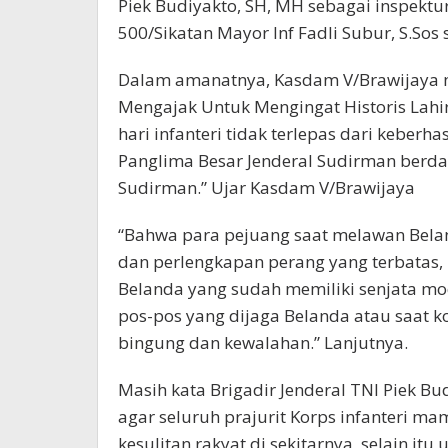
Piek Budiyakto, SH, MH sebagai inspektu
500/Sikatan Mayor Inf Fadli Subur, S.S
Dalam amanatnya, Kasdam V/Brawijaya m
Mengajak Untuk Mengingat Historis Lahirn
hari infanteri tidak terlepas dari keber
Panglima Besar Jenderal Sudirman berda
Sudirman.” Ujar Kasdam V/Brawijaya
“Bahwa para pejuang saat melawan Bela
dan perlengkapan perang yang terbatas,
Belanda yang sudah memiliki senjata m
pos-pos yang dijaga Belanda atau saat k
bingung dan kewalahan.” Lanjutnya.
Masih kata Brigadir Jenderal TNI Piek B
agar seluruh prajurit Korps infanteri 
kesulitan rakyat di sekitarnya, selain itu 