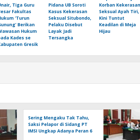
Unair, Tiga Guru
Pidana UB Soroti
Korban Kekerasa
Besar Fakultas
Kasus Kekerasan
Seksual Ayah Tiri,
Hukum ‘Turun
Seksual Situbondo,
Kini Tuntut
Gunung’ Berikan
Pelaku Disebut
Keadilan di Meja
Wawasan Hukum
Layak Jadi
Hijau
pada Kades se
Tersangka
Kabupaten Gresik
Sering Mengaku Tak Tahu,
Saksi Pelapor di Sidang PT
IMSI Ungkap Adanya Peran 6
Orang Lain, Andry: Kenapa