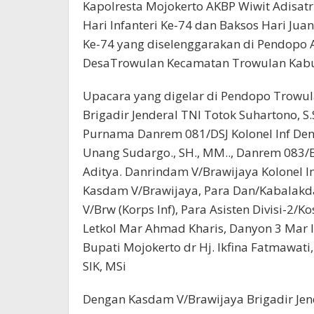
Kapolresta Mojokerto AKBP Wiwit Adisatria
Hari Infanteri Ke-74 dan Baksos Hari Ju
Ke-74 yang diselenggarakan di Pendopo
DesaTrowulan Kecamatan Trowulan Kabup
Upacara yang digelar di Pendopo Trowula
Brigadir Jenderal TNI Totok Suhartono, S
Purnama Danrem 081/DSJ Kolonel Inf Deni 
Unang Sudargo., SH., MM.., Danrem 083
Aditya. Danrindam V/Brawijaya Kolonel Inf.
Kasdam V/Brawijaya, Para Dan/Kabalakd
V/Brw (Korps Inf), Para Asisten Divisi-2/
Letkol Mar Ahmad Kharis, Danyon 3 Mar I
Bupati Mojokerto dr Hj. Ikfina Fatmawati,
SIK, MSi
Dengan Kasdam V/Brawijaya Brigadir Jen