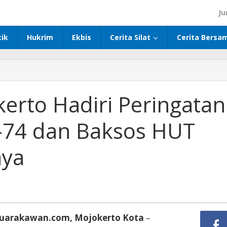
Ju
tik
Hukrim
Ekbis
Cerita Silat
Cerita Bersa
erto Hadiri Peringatan
e-74 dan Baksos HUT
aya
uarakawan.com, Mojokerto Kota
–