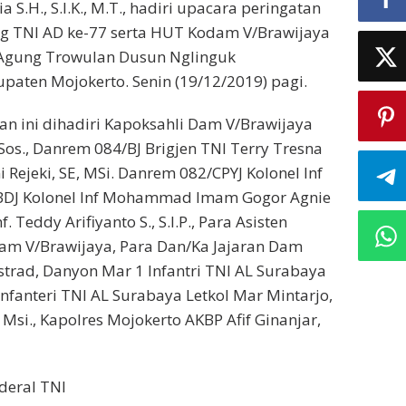
 S.H., S.I.K., M.T., hadiri upacara peringatan
ang TNI AD ke-77 serta HUT Kodam V/Brawijaya
 Agung Trowulan Dusun Nglinguk
aten Mojokerto. Senin (19/12/2019) pagi.
n ini dihadiri Kapoksahli Dam V/Brawijaya
.Sos., Danrem 084/BJ Brigjen TNI Terry Tresna
Rejeki, SE, MSi. Danrem 082/CPYJ Kolonel Inf
/BDJ Kolonel Inf Mohammad Imam Gogor Agnie
 Teddy Arifiyanto S., S.I.P., Para Asisten
am V/Brawijaya, Para Dan/Ka Jajaran Dam
Kostrad, Danyon Mar 1 Infantri TNI AL Surabaya
nfanteri TNI AL Surabaya Letkol Mar Mintarjo,
 Msi., Kapolres Mojokerto AKBP Afif Ginanjar,
deral TNI