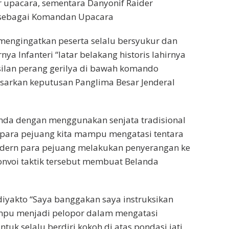
r upacara, sementara Danyonif Raider
os sebagai Komandan Upacara
engingatkan peserta selalu bersyukur dan
ya Infanteri “latar belakang historis lahirnya
hasilan perang gerilya di bawah komando
sarkan keputusan Panglima Besar Jenderal
nda dengan menggunakan senjata tradisional
 para pejuang kita mampu mengatasi tentara
odern para pejuang melakukan penyerangan ke
onvoi taktik tersebut membuat Belanda
udiyakto “Saya banggakan saya instruksikan
mampu menjadi pelopor dalam mengatasi
untuk selalu berdiri kokoh di atas pondasi jati