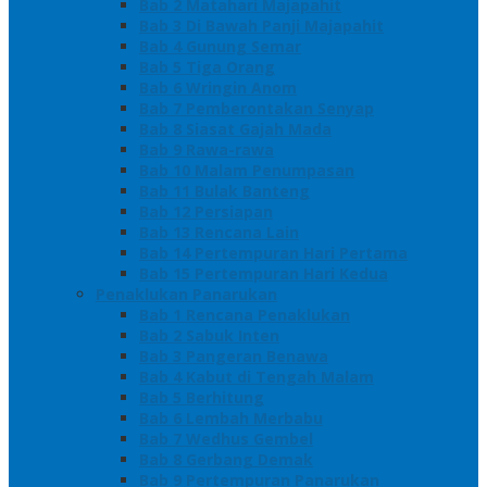
Bab 2 Matahari Majapahit
Bab 3 Di Bawah Panji Majapahit
Bab 4 Gunung Semar
Bab 5 Tiga Orang
Bab 6 Wringin Anom
Bab 7 Pemberontakan Senyap
Bab 8 Siasat Gajah Mada
Bab 9 Rawa-rawa
Bab 10 Malam Penumpasan
Bab 11 Bulak Banteng
Bab 12 Persiapan
Bab 13 Rencana Lain
Bab 14 Pertempuran Hari Pertama
Bab 15 Pertempuran Hari Kedua
Penaklukan Panarukan
Bab 1 Rencana Penaklukan
Bab 2 Sabuk Inten
Bab 3 Pangeran Benawa
Bab 4 Kabut di Tengah Malam
Bab 5 Berhitung
Bab 6 Lembah Merbabu
Bab 7 Wedhus Gembel
Bab 8 Gerbang Demak
Bab 9 Pertempuran Panarukan