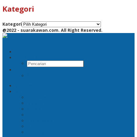
Kategori
Kategori
@2022 - suarakawan.com. All Right Reserved.
Pencarian
RSS
Beranda
Jatim
Surabaya
Malang
Gresik
Sidoarjo
Trenggalek
Mojokerto
Pasuruan