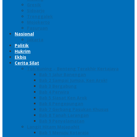
Gresik
Sidoarjo
Trenggalek
Mojokerto
Pasuruan
Nasional
Jakarta
Politik
Hukrim
Ekbis
Cerita Silat
Toh Kuning – Benteng Terakhir Kertajaya
Bab 1 Jalur Banengan
Bab 2 Sampai Jumpa, Ken Arok!
Bab 3 Bergabung
Bab 4 Perwira
Bab 5 Siasat Ken Arok
Bab 6 Pengepungan
Bab 7 Gerbang Pasukan Khusus
Bab 8 Tanah Larangan
Bab 9 Penyelamatan
Langit Hitam Majapahit
Bab 1 Menuju Kotaraja