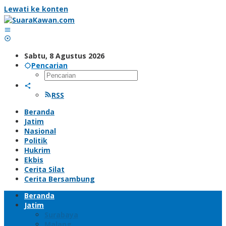
Lewati ke konten
Sabtu, 8 Agustus 2026
Pencarian
RSS
Beranda
Jatim
Nasional
Politik
Hukrim
Ekbis
Cerita Silat
Cerita Bersambung
Beranda
Jatim
Surabaya
Malang