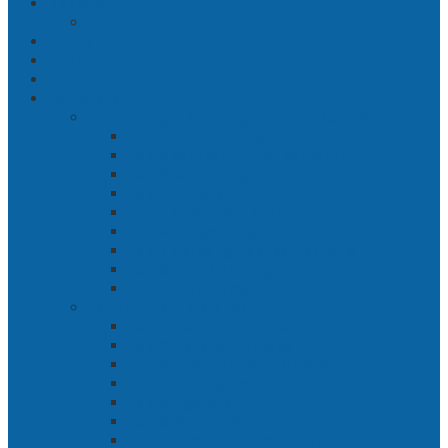
Nasional
Jakarta
Politik
Hukrim
Ekbis
Cerita Silat
Toh Kuning – Benteng Terakhir Kertajaya
Bab 1 Jalur Banengan
Bab 2 Sampai Jumpa, Ken Arok!
Bab 3 Bergabung
Bab 4 Perwira
Bab 5 Siasat Ken Arok
Bab 6 Pengepungan
Bab 7 Gerbang Pasukan Khusus
Bab 8 Tanah Larangan
Bab 9 Penyelamatan
Langit Hitam Majapahit
Bab 1 Menuju Kotaraja
Bab 2 Matahari Majapahit
Bab 3 Di Bawah Panji Majapahit
Bab 4 Gunung Semar
Bab 5 Tiga Orang
Bab 6 Wringin Anom
Bab 7 Pemberontakan Senyap