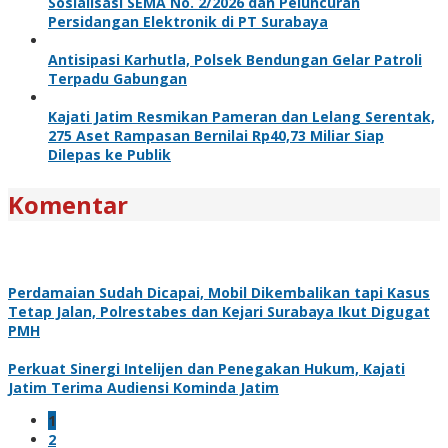
Sosialisasi SEMA No. 2/2026 dan Peluncuran
Persidangan Elektronik di PT Surabaya
Antisipasi Karhutla, Polsek Bendungan Gelar Patroli
Terpadu Gabungan
Kajati Jatim Resmikan Pameran dan Lelang Serentak,
275 Aset Rampasan Bernilai Rp40,73 Miliar Siap
Dilepas ke Publik
Komentar
Perdamaian Sudah Dicapai, Mobil Dikembalikan tapi Kasus
Tetap Jalan, Polrestabes dan Kejari Surabaya Ikut Digugat
PMH
Perkuat Sinergi Intelijen dan Penegakan Hukum, Kajati
Jatim Terima Audiensi Kominda Jatim
1
2