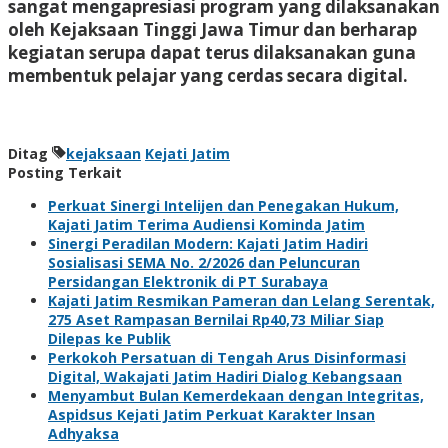
sangat mengapresiasi program yang dilaksanakan
oleh Kejaksaan Tinggi Jawa Timur dan berharap
kegiatan serupa dapat terus dilaksanakan guna
membentuk pelajar yang cerdas secara digital.
Ditag
kejaksaan
Kejati Jatim
Posting Terkait
Perkuat Sinergi Intelijen dan Penegakan Hukum,
Kajati Jatim Terima Audiensi Kominda Jatim
Sinergi Peradilan Modern: Kajati Jatim Hadiri
Sosialisasi SEMA No. 2/2026 dan Peluncuran
Persidangan Elektronik di PT Surabaya
Kajati Jatim Resmikan Pameran dan Lelang Serentak,
275 Aset Rampasan Bernilai Rp40,73 Miliar Siap
Dilepas ke Publik
Perkokoh Persatuan di Tengah Arus Disinformasi
Digital, Wakajati Jatim Hadiri Dialog Kebangsaan
Menyambut Bulan Kemerdekaan dengan Integritas,
Aspidsus Kejati Jatim Perkuat Karakter Insan
Adhyaksa