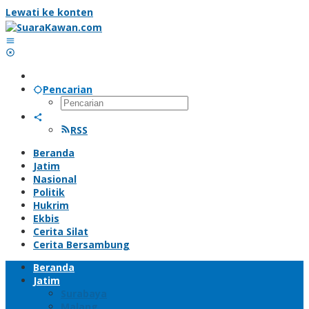
Lewati ke konten
Pencarian
RSS
Beranda
Jatim
Nasional
Politik
Hukrim
Ekbis
Cerita Silat
Cerita Bersambung
Beranda
Jatim
Surabaya
Malang