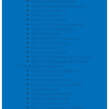
Bab 2 Matahari Majapahit
Bab 3 Di Bawah Panji Majapahit
Bab 4 Gunung Semar
Bab 5 Tiga Orang
Bab 6 Wringin Anom
Bab 7 Pemberontakan Senyap
Bab 8 Siasat Gajah Mada
Bab 9 Rawa-rawa
Bab 10 Malam Penumpasan
Bab 11 Bulak Banteng
Bab 12 Persiapan
Bab 13 Rencana Lain
Bab 14 Pertempuran Hari Pertama
Bab 15 Pertempuran Hari Kedua
Penaklukan Panarukan
Bab 1 Rencana Penaklukan
Bab 2 Sabuk Inten
Bab 3 Pangeran Benawa
Bab 4 Kabut di Tengah Malam
Bab 5 Berhitung
Bab 6 Lembah Merbabu
Bab 7 Wedhus Gembel
Bab 8 Gerbang Demak
Bab 9 Pertempuran Panarukan