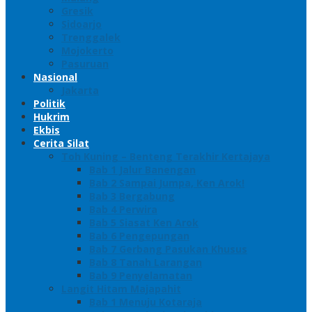
Gresik
Sidoarjo
Trenggalek
Mojokerto
Pasuruan
Nasional
Jakarta
Politik
Hukrim
Ekbis
Cerita Silat
Toh Kuning – Benteng Terakhir Kertajaya
Bab 1 Jalur Banengan
Bab 2 Sampai Jumpa, Ken Arok!
Bab 3 Bergabung
Bab 4 Perwira
Bab 5 Siasat Ken Arok
Bab 6 Pengepungan
Bab 7 Gerbang Pasukan Khusus
Bab 8 Tanah Larangan
Bab 9 Penyelamatan
Langit Hitam Majapahit
Bab 1 Menuju Kotaraja