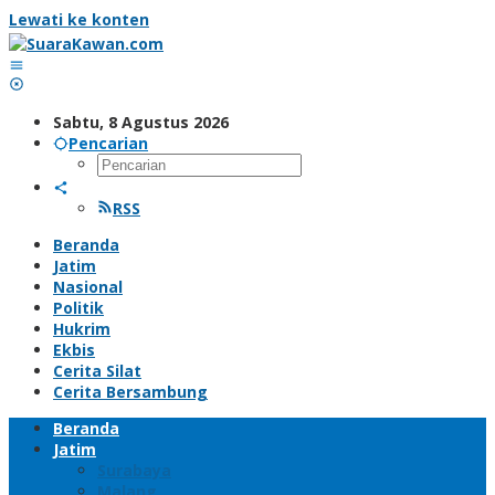
Lewati ke konten
Sabtu, 8 Agustus 2026
Pencarian
RSS
Beranda
Jatim
Nasional
Politik
Hukrim
Ekbis
Cerita Silat
Cerita Bersambung
Beranda
Jatim
Surabaya
Malang