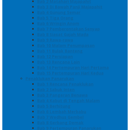
Bab 2 Matahari Majapahit
Bab 3 Di Bawah Panji Majapahit
Bab 4 Gunung Semar
Bab 5 Tiga Orang
Bab 6 Wringin Anom
Bab 7 Pemberontakan Senyap
Bab 8 Siasat Gajah Mada
Bab 9 Rawa-rawa
Bab 10 Malam Penumpasan
Bab 11 Bulak Banteng
Bab 12 Persiapan
Bab 13 Rencana Lain
Bab 14 Pertempuran Hari Pertama
Bab 15 Pertempuran Hari Kedua
Penaklukan Panarukan
Bab 1 Rencana Penaklukan
Bab 2 Sabuk Inten
Bab 3 Pangeran Benawa
Bab 4 Kabut di Tengah Malam
Bab 5 Berhitung
Bab 6 Lembah Merbabu
Bab 7 Wedhus Gembel
Bab 8 Gerbang Demak
Bab 9 Pertempuran Panarukan