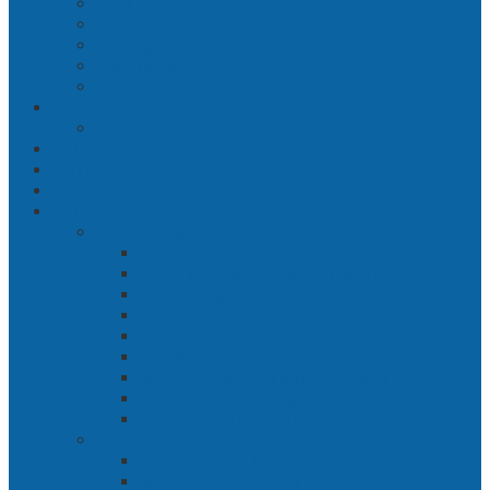
Gresik
Sidoarjo
Trenggalek
Mojokerto
Pasuruan
Nasional
Jakarta
Politik
Hukrim
Ekbis
Cerita Silat
Toh Kuning – Benteng Terakhir Kertajaya
Bab 1 Jalur Banengan
Bab 2 Sampai Jumpa, Ken Arok!
Bab 3 Bergabung
Bab 4 Perwira
Bab 5 Siasat Ken Arok
Bab 6 Pengepungan
Bab 7 Gerbang Pasukan Khusus
Bab 8 Tanah Larangan
Bab 9 Penyelamatan
Langit Hitam Majapahit
Bab 1 Menuju Kotaraja
Bab 2 Matahari Majapahit