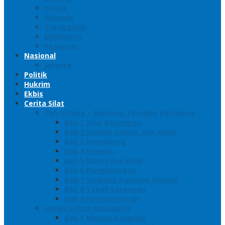
Gresik
Sidoarjo
Trenggalek
Mojokerto
Pasuruan
Nasional
Jakarta
Politik
Hukrim
Ekbis
Cerita Silat
Toh Kuning – Benteng Terakhir Kertajaya
Bab 1 Jalur Banengan
Bab 2 Sampai Jumpa, Ken Arok!
Bab 3 Bergabung
Bab 4 Perwira
Bab 5 Siasat Ken Arok
Bab 6 Pengepungan
Bab 7 Gerbang Pasukan Khusus
Bab 8 Tanah Larangan
Bab 9 Penyelamatan
Langit Hitam Majapahit
Bab 1 Menuju Kotaraja