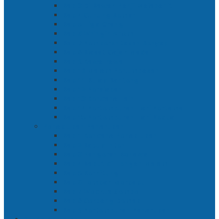
Bab 3 Di Bawah Panji Majapahit
Bab 4 Gunung Semar
Bab 5 Tiga Orang
Bab 6 Wringin Anom
Bab 7 Pemberontakan Senyap
Bab 8 Siasat Gajah Mada
Bab 9 Rawa-rawa
Bab 10 Malam Penumpasan
Bab 11 Bulak Banteng
Bab 12 Persiapan
Bab 13 Rencana Lain
Bab 14 Pertempuran Hari Pertama
Bab 15 Pertempuran Hari Kedua
Penaklukan Panarukan
Bab 1 Rencana Penaklukan
Bab 2 Sabuk Inten
Bab 3 Pangeran Benawa
Bab 4 Kabut di Tengah Malam
Bab 5 Berhitung
Bab 6 Lembah Merbabu
Bab 7 Wedhus Gembel
Bab 8 Gerbang Demak
Bab 9 Pertempuran Panarukan