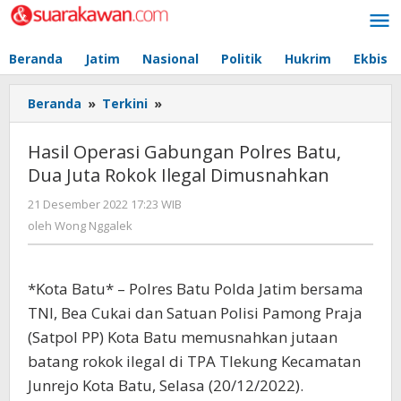
Lewati
ke
konten
Beranda
Jatim
Nasional
Politik
Hukrim
Ekbis
Beranda
»
Terkini
»
Hasil
Operasi
Gabungan
Hasil Operasi Gabungan Polres Batu,
Polres
Dua Juta Rokok Ilegal Dimusnahkan
Batu,
Dua
21 Desember 2022 17:23 WIB
oleh
Juta
Wong
oleh
Wong Nggalek
Rokok
Nggalek
Ilegal
Dimusnahkan
*Kota Batu* – Polres Batu Polda Jatim bersama
TNI, Bea Cukai dan Satuan Polisi Pamong Praja
(Satpol PP) Kota Batu memusnahkan jutaan
batang rokok ilegal di TPA Tlekung Kecamatan
Junrejo Kota Batu, Selasa (20/12/2022).