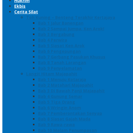
Hukrim
Ekbis
Cerita Silat
Toh Kuning – Benteng Terakhir Kertajaya
Bab 1 Jalur Banengan
Bab 2 Sampai Jumpa, Ken Arok!
Bab 3 Bergabung
Bab 4 Perwira
Bab 5 Siasat Ken Arok
Bab 6 Pengepungan
Bab 7 Gerbang Pasukan Khusus
Bab 8 Tanah Larangan
Bab 9 Penyelamatan
Langit Hitam Majapahit
Bab 1 Menuju Kotaraja
Bab 2 Matahari Majapahit
Bab 3 Di Bawah Panji Majapahit
Bab 4 Gunung Semar
Bab 5 Tiga Orang
Bab 6 Wringin Anom
Bab 7 Pemberontakan Senyap
Bab 8 Siasat Gajah Mada
Bab 9 Rawa-rawa
Bab 10 Malam Penumpasan