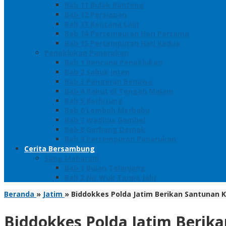
Bab 11 Bulak Banteng
Bab 12 Persiapan
Bab 13 Rencana Lain
Bab 14 Pertempuran Hari Pertama
Bab 15 Pertempuran Hari Kedua
Penaklukan Panarukan
Bab 1 Rencana Penaklukan
Bab 2 Sabuk Inten
Bab 3 Pangeran Benawa
Bab 4 Kabut di Tengah Malam
Bab 5 Berhitung
Bab 6 Lembah Merbabu
Bab 7 Wedhus Gembel
Bab 8 Gerbang Demak
Bab 9 Pertempuran Panarukan
Cerita Bersambung
Sang Maharani
Bab 1 Bulan Telanjang
Bab 2 Nir Wuk Tanpa Jalu
Beranda
»
Jatim
»
Biddokkes Polda Jatim Berikan Santunan 
Biddokkes Polda Jatim Berik