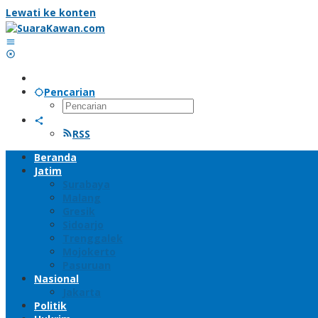
Lewati ke konten
Pencarian
RSS
Beranda
Jatim
Surabaya
Malang
Gresik
Sidoarjo
Trenggalek
Mojokerto
Pasuruan
Nasional
Jakarta
Politik