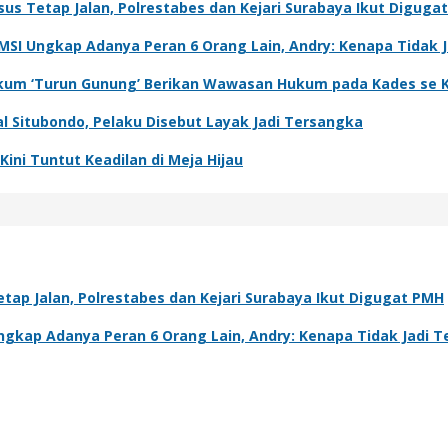
sus Tetap Jalan, Polrestabes dan Kejari Surabaya Ikut Diguga
IMSI Ungkap Adanya Peran 6 Orang Lain, Andry: Kenapa Tidak 
 Hukum ‘Turun Gunung’ Berikan Wawasan Hukum pada Kades se 
l Situbondo, Pelaku Disebut Layak Jadi Tersangka
ini Tuntut Keadilan di Meja Hijau
tap Jalan, Polrestabes dan Kejari Surabaya Ikut Digugat PMH
Ungkap Adanya Peran 6 Orang Lain, Andry: Kenapa Tidak Jadi 