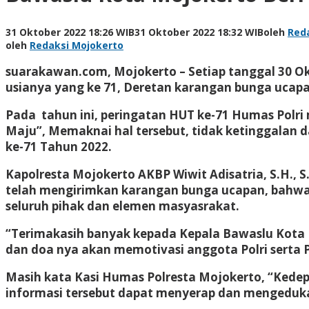
31 Oktober 2022 18:26 WIB
31 Oktober 2022 18:32 WIB
oleh
Red
oleh
Redaksi Mojokerto
suarakawan.com, Mojokerto
– Setiap tanggal 30 Ok
usianya yang ke 71, Deretan karangan bunga ucapa
Pada tahun ini, peringatan HUT ke-71 Humas Polr
Maju”, Memaknai hal tersebut, tidak ketinggalan d
ke-71 Tahun 2022.
Kapolresta Mojokerto AKBP Wiwit Adisatria, S.H., 
telah mengirimkan karangan bunga ucapan, bahwa b
seluruh pihak dan elemen masyasrakat.
“Terimakasih banyak kepada Kepala Bawaslu Kota 
dan doa nya akan memotivasi anggota Polri serta 
Masih kata Kasi Humas Polresta Mojokerto, “Ked
informasi tersebut dapat menyerap dan mengeduka