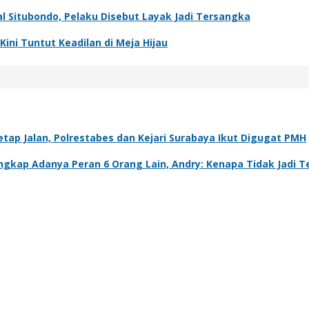
l Situbondo, Pelaku Disebut Layak Jadi Tersangka
ini Tuntut Keadilan di Meja Hijau
tap Jalan, Polrestabes dan Kejari Surabaya Ikut Digugat PMH
Ungkap Adanya Peran 6 Orang Lain, Andry: Kenapa Tidak Jadi 