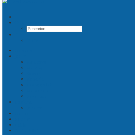
Pencarian
RSS
Beranda
Jatim
Surabaya
Malang
Gresik
Sidoarjo
Trenggalek
Mojokerto
Pasuruan
Nasional
Jakarta
Politik
Hukrim
Ekbis
Cerita Silat