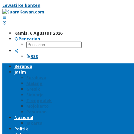
Lewati ke konten
Kamis, 6 Agustus 2026
Pencarian
RSS
Beranda
Jatim
Surabaya
Malang
Gresik
Sidoarjo
Trenggalek
Mojokerto
Pasuruan
Nasional
Jakarta
Politik