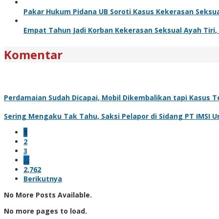
Pakar Hukum Pidana UB Soroti Kasus Kekerasan Seksua
Empat Tahun Jadi Korban Kekerasan Seksual Ayah Tiri, K
Komentar
Perdamaian Sudah Dicapai, Mobil Dikembalikan tapi Kasus Te
Sering Mengaku Tak Tahu, Saksi Pelapor di Sidang PT IMSI 
1
2
3
…
2,762
Berikutnya
No More Posts Available.
No more pages to load.