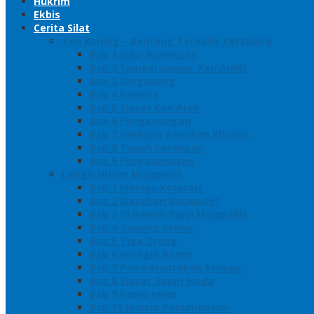
Hukrim
Ekbis
Cerita Silat
Toh Kuning – Benteng Terakhir Kertajaya
Bab 1 Jalur Banengan
Bab 2 Sampai Jumpa, Ken Arok!
Bab 3 Bergabung
Bab 4 Perwira
Bab 5 Siasat Ken Arok
Bab 6 Pengepungan
Bab 7 Gerbang Pasukan Khusus
Bab 8 Tanah Larangan
Bab 9 Penyelamatan
Langit Hitam Majapahit
Bab 1 Menuju Kotaraja
Bab 2 Matahari Majapahit
Bab 3 Di Bawah Panji Majapahit
Bab 4 Gunung Semar
Bab 5 Tiga Orang
Bab 6 Wringin Anom
Bab 7 Pemberontakan Senyap
Bab 8 Siasat Gajah Mada
Bab 9 Rawa-rawa
Bab 10 Malam Penumpasan