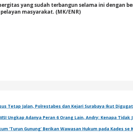
ergitas yang sudah terbangun selama ini dengan be
pelayan masyarakat. (MK/ENR)
sus Tetap Jalan, Polrestabes dan Kejari Surabaya Ikut Diguga
IMSI Ungkap Adanya Peran 6 Orang Lain, Andry: Kenapa Tidak 
 Hukum ‘Turun Gunung’ Berikan Wawasan Hukum pada Kades se 