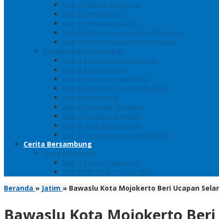
Bab 11 Bulak Banteng
Bab 12 Persiapan
Bab 13 Rencana Lain
Bab 14 Pertempuran Hari Pertama
Bab 15 Pertempuran Hari Kedua
Penaklukan Panarukan
Bab 1 Rencana Penaklukan
Bab 2 Sabuk Inten
Bab 3 Pangeran Benawa
Bab 4 Kabut di Tengah Malam
Bab 5 Berhitung
Bab 6 Lembah Merbabu
Bab 7 Wedhus Gembel
Bab 8 Gerbang Demak
Bab 9 Pertempuran Panarukan
Cerita Bersambung
Sang Maharani
Bab 1 Bulan Telanjang
Bab 2 Nir Wuk Tanpa Jalu
Beranda
»
Jatim
»
Bawaslu Kota Mojokerto Beri Ucapan Sela
Bawaslu Kota Mojokerto Beri