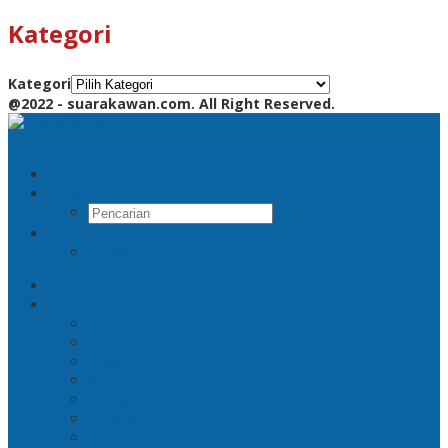
Kategori
Kategori
@2022 - suarakawan.com. All Right Reserved.
Pencarian
RSS
Beranda
Jatim
Surabaya
Malang
Gresik
Sidoarjo
Trenggalek
Mojokerto
Pasuruan