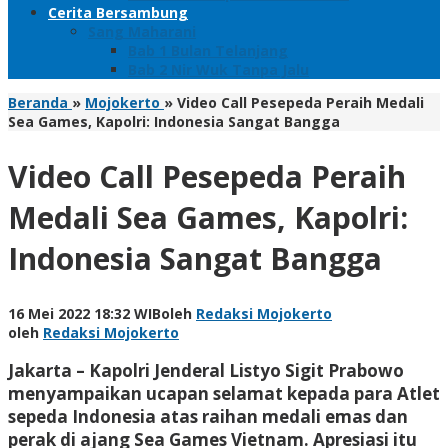
Cerita Bersambung
Sang Maharani
Bab 1 Bulan Telanjang
Bab 2 Nir Wuk Tanpa Jalu
Beranda
»
Mojokerto
»
Video Call Pesepeda Peraih Medali
Sea Games, Kapolri: Indonesia Sangat Bangga
Video Call Pesepeda Peraih
Medali Sea Games, Kapolri:
Indonesia Sangat Bangga
16 Mei 2022 18:32 WIB
oleh
Redaksi Mojokerto
oleh
Redaksi Mojokerto
Jakarta – Kapolri Jenderal Listyo Sigit Prabowo
menyampaikan ucapan selamat kepada para Atlet
sepeda Indonesia atas raihan medali emas dan
perak di ajang Sea Games Vietnam. Apresiasi itu