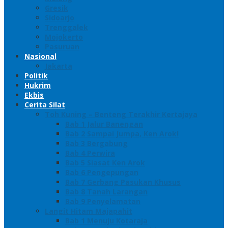
Gresik
Sidoarjo
Trenggalek
Mojokerto
Pasuruan
Nasional
Jakarta
Politik
Hukrim
Ekbis
Cerita Silat
Toh Kuning – Benteng Terakhir Kertajaya
Bab 1 Jalur Banengan
Bab 2 Sampai Jumpa, Ken Arok!
Bab 3 Bergabung
Bab 4 Perwira
Bab 5 Siasat Ken Arok
Bab 6 Pengepungan
Bab 7 Gerbang Pasukan Khusus
Bab 8 Tanah Larangan
Bab 9 Penyelamatan
Langit Hitam Majapahit
Bab 1 Menuju Kotaraja