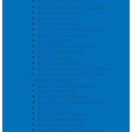
Bab 2 Matahari Majapahit
Bab 3 Di Bawah Panji Majapahit
Bab 4 Gunung Semar
Bab 5 Tiga Orang
Bab 6 Wringin Anom
Bab 7 Pemberontakan Senyap
Bab 8 Siasat Gajah Mada
Bab 9 Rawa-rawa
Bab 10 Malam Penumpasan
Bab 11 Bulak Banteng
Bab 12 Persiapan
Bab 13 Rencana Lain
Bab 14 Pertempuran Hari Pertama
Bab 15 Pertempuran Hari Kedua
Penaklukan Panarukan
Bab 1 Rencana Penaklukan
Bab 2 Sabuk Inten
Bab 3 Pangeran Benawa
Bab 4 Kabut di Tengah Malam
Bab 5 Berhitung
Bab 6 Lembah Merbabu
Bab 7 Wedhus Gembel
Bab 8 Gerbang Demak
Bab 9 Pertempuran Panarukan