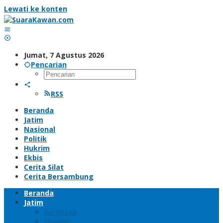
Lewati ke konten
Jumat, 7 Agustus 2026
Pencarian
RSS
Beranda
Jatim
Nasional
Politik
Hukrim
Ekbis
Cerita Silat
Cerita Bersambung
Beranda
Jatim
Surabaya
Malang