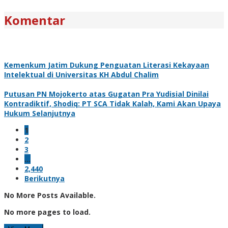
Komentar
Kemenkum Jatim Dukung Penguatan Literasi Kekayaan
Intelektual di Universitas KH Abdul Chalim
Putusan PN Mojokerto atas Gugatan Pra Yudisial Dinilai
Kontradiktif, Shodiq: PT SCA Tidak Kalah, Kami Akan Upaya
Hukum Selanjutnya
1
2
3
…
2,440
Berikutnya
No More Posts Available.
No more pages to load.