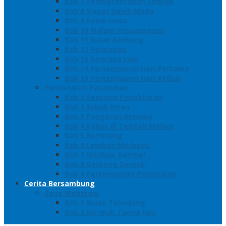
Bab 7 Pemberontakan Senyap
Bab 8 Siasat Gajah Mada
Bab 9 Rawa-rawa
Bab 10 Malam Penumpasan
Bab 11 Bulak Banteng
Bab 12 Persiapan
Bab 13 Rencana Lain
Bab 14 Pertempuran Hari Pertama
Bab 15 Pertempuran Hari Kedua
Penaklukan Panarukan
Bab 1 Rencana Penaklukan
Bab 2 Sabuk Inten
Bab 3 Pangeran Benawa
Bab 4 Kabut di Tengah Malam
Bab 5 Berhitung
Bab 6 Lembah Merbabu
Bab 7 Wedhus Gembel
Bab 8 Gerbang Demak
Bab 9 Pertempuran Panarukan
Cerita Bersambung
Sang Maharani
Bab 1 Bulan Telanjang
Bab 2 Nir Wuk Tanpa Jalu