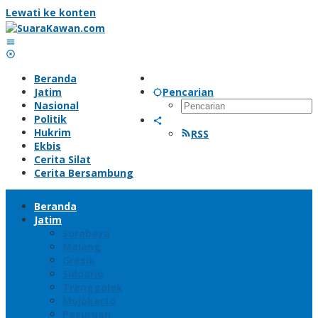
Lewati ke konten
Beranda
Jatim
Pencarian
Nasional
Politik
Hukrim
RSS
Ekbis
Cerita Silat
Cerita Bersambung
Beranda
Jatim
Surabaya
Malang
Gresik
Sidoarjo
Trenggalek
Mojokerto
Pasuruan