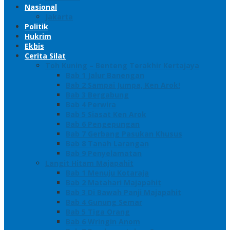
Nasional
Jakarta
Politik
Hukrim
Ekbis
Cerita Silat
Toh Kuning – Benteng Terakhir Kertajaya
Bab 1 Jalur Banengan
Bab 2 Sampai Jumpa, Ken Arok!
Bab 3 Bergabung
Bab 4 Perwira
Bab 5 Siasat Ken Arok
Bab 6 Pengepungan
Bab 7 Gerbang Pasukan Khusus
Bab 8 Tanah Larangan
Bab 9 Penyelamatan
Langit Hitam Majapahit
Bab 1 Menuju Kotaraja
Bab 2 Matahari Majapahit
Bab 3 Di Bawah Panji Majapahit
Bab 4 Gunung Semar
Bab 5 Tiga Orang
Bab 6 Wringin Anom