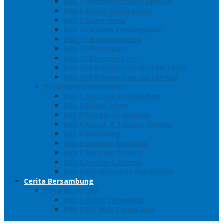
Bab 7 Pemberontakan Senyap
Bab 8 Siasat Gajah Mada
Bab 9 Rawa-rawa
Bab 10 Malam Penumpasan
Bab 11 Bulak Banteng
Bab 12 Persiapan
Bab 13 Rencana Lain
Bab 14 Pertempuran Hari Pertama
Bab 15 Pertempuran Hari Kedua
Penaklukan Panarukan
Bab 1 Rencana Penaklukan
Bab 2 Sabuk Inten
Bab 3 Pangeran Benawa
Bab 4 Kabut di Tengah Malam
Bab 5 Berhitung
Bab 6 Lembah Merbabu
Bab 7 Wedhus Gembel
Bab 8 Gerbang Demak
Bab 9 Pertempuran Panarukan
Cerita Bersambung
Sang Maharani
Bab 1 Bulan Telanjang
Bab 2 Nir Wuk Tanpa Jalu