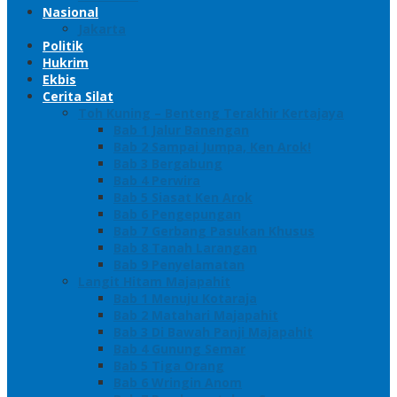
Nasional
Jakarta
Politik
Hukrim
Ekbis
Cerita Silat
Toh Kuning – Benteng Terakhir Kertajaya
Bab 1 Jalur Banengan
Bab 2 Sampai Jumpa, Ken Arok!
Bab 3 Bergabung
Bab 4 Perwira
Bab 5 Siasat Ken Arok
Bab 6 Pengepungan
Bab 7 Gerbang Pasukan Khusus
Bab 8 Tanah Larangan
Bab 9 Penyelamatan
Langit Hitam Majapahit
Bab 1 Menuju Kotaraja
Bab 2 Matahari Majapahit
Bab 3 Di Bawah Panji Majapahit
Bab 4 Gunung Semar
Bab 5 Tiga Orang
Bab 6 Wringin Anom