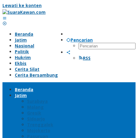
Lewati ke konten
Beranda
Jatim
Pencarian
Nasional
Politik
Hukrim
RSS
Ekbis
Cerita Silat
Cerita Bersambung
Beranda
Jatim
Surabaya
Malang
Gresik
Sidoarjo
Trenggalek
Mojokerto
Pasuruan