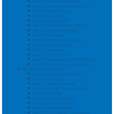
Bab 2 Matahari Majapahit
Bab 3 Di Bawah Panji Majapahit
Bab 4 Gunung Semar
Bab 5 Tiga Orang
Bab 6 Wringin Anom
Bab 7 Pemberontakan Senyap
Bab 8 Siasat Gajah Mada
Bab 9 Rawa-rawa
Bab 10 Malam Penumpasan
Bab 11 Bulak Banteng
Bab 12 Persiapan
Bab 13 Rencana Lain
Bab 14 Pertempuran Hari Pertama
Bab 15 Pertempuran Hari Kedua
Penaklukan Panarukan
Bab 1 Rencana Penaklukan
Bab 2 Sabuk Inten
Bab 3 Pangeran Benawa
Bab 4 Kabut di Tengah Malam
Bab 5 Berhitung
Bab 6 Lembah Merbabu
Bab 7 Wedhus Gembel
Bab 8 Gerbang Demak
Bab 9 Pertempuran Panarukan