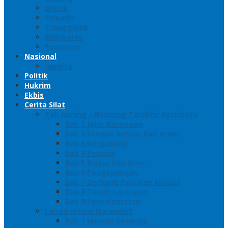
Gresik
Sidoarjo
Trenggalek
Mojokerto
Pasuruan
Nasional
Jakarta
Politik
Hukrim
Ekbis
Cerita Silat
Toh Kuning – Benteng Terakhir Kertajaya
Bab 1 Jalur Banengan
Bab 2 Sampai Jumpa, Ken Arok!
Bab 3 Bergabung
Bab 4 Perwira
Bab 5 Siasat Ken Arok
Bab 6 Pengepungan
Bab 7 Gerbang Pasukan Khusus
Bab 8 Tanah Larangan
Bab 9 Penyelamatan
Langit Hitam Majapahit
Bab 1 Menuju Kotaraja