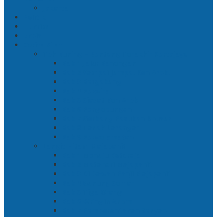
Jakarta
Politik
Hukrim
Ekbis
Cerita Silat
Toh Kuning – Benteng Terakhir Kertajaya
Bab 1 Jalur Banengan
Bab 2 Sampai Jumpa, Ken Arok!
Bab 3 Bergabung
Bab 4 Perwira
Bab 5 Siasat Ken Arok
Bab 6 Pengepungan
Bab 7 Gerbang Pasukan Khusus
Bab 8 Tanah Larangan
Bab 9 Penyelamatan
Langit Hitam Majapahit
Bab 1 Menuju Kotaraja
Bab 2 Matahari Majapahit
Bab 3 Di Bawah Panji Majapahit
Bab 4 Gunung Semar
Bab 5 Tiga Orang
Bab 6 Wringin Anom
Bab 7 Pemberontakan Senyap