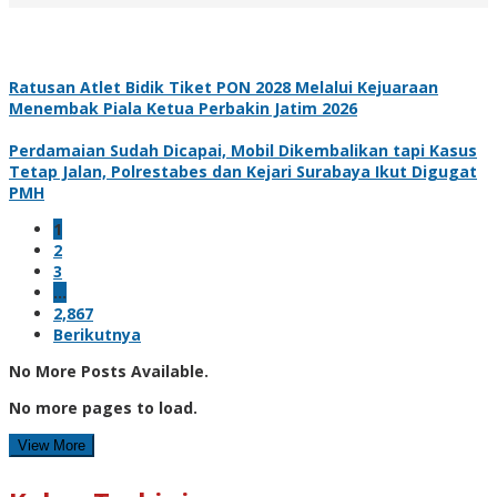
Ratusan Atlet Bidik Tiket PON 2028 Melalui Kejuaraan
Menembak Piala Ketua Perbakin Jatim 2026
Perdamaian Sudah Dicapai, Mobil Dikembalikan tapi Kasus
Tetap Jalan, Polrestabes dan Kejari Surabaya Ikut Digugat
PMH
1
2
3
…
2,867
Berikutnya
No More Posts Available.
No more pages to load.
View More