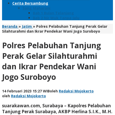
Cerita Bersambung
Sang Maharani
Bab 1 Bulan Telanjang
Bab 2 Nir Wuk Tanpa Jalu
Beranda
»
Jatim
»
Polres Pelabuhan Tanjung Perak Gelar
Silahturahmi dan Ikrar Pendekar Wani Jogo Suroboyo
Polres Pelabuhan Tanjung
Perak Gelar Silahturahmi
dan Ikrar Pendekar Wani
Jogo Suroboyo
14 Februari 2023 15:27 WIB
oleh
Redaksi Mojokerto
oleh
Redaksi Mojokerto
suarakawan.com, Surabaya
– Kapolres Pelabuhan
Tanjung Perak Surabaya, AKBP Herlina S.I.K., M.H.