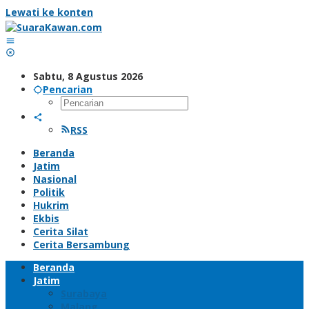
Lewati ke konten
Sabtu, 8 Agustus 2026
Pencarian
RSS
Beranda
Jatim
Nasional
Politik
Hukrim
Ekbis
Cerita Silat
Cerita Bersambung
Beranda
Jatim
Surabaya
Malang