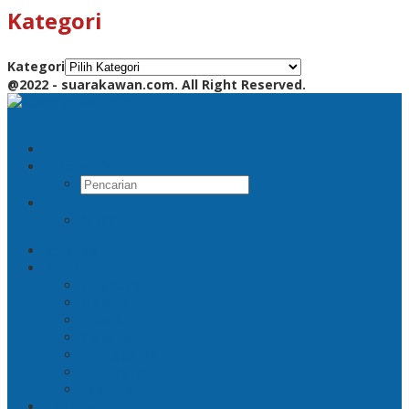
Kategori
Kategori
@2022 - suarakawan.com. All Right Reserved.
Pencarian
RSS
Beranda
Jatim
Surabaya
Malang
Gresik
Sidoarjo
Trenggalek
Mojokerto
Pasuruan
Nasional