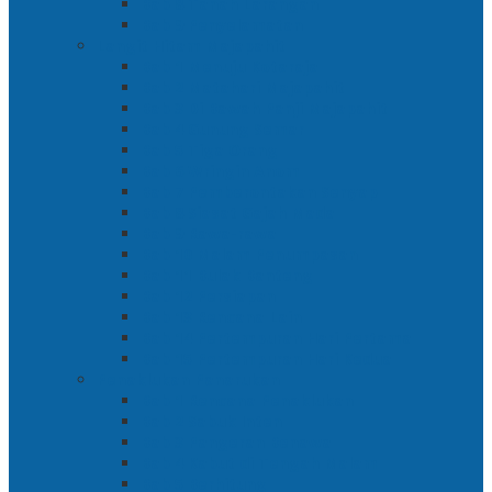
Bab 8 Tanah Larangan
Bab 9 Penyelamatan
Langit Hitam Majapahit
Bab 1 Menuju Kotaraja
Bab 2 Matahari Majapahit
Bab 3 Di Bawah Panji Majapahit
Bab 4 Gunung Semar
Bab 5 Tiga Orang
Bab 6 Wringin Anom
Bab 7 Pemberontakan Senyap
Bab 8 Siasat Gajah Mada
Bab 9 Rawa-rawa
Bab 10 Malam Penumpasan
Bab 11 Bulak Banteng
Bab 12 Persiapan
Bab 13 Rencana Lain
Bab 14 Pertempuran Hari Pertama
Bab 15 Pertempuran Hari Kedua
Penaklukan Panarukan
Bab 1 Rencana Penaklukan
Bab 2 Sabuk Inten
Bab 3 Pangeran Benawa
Bab 4 Kabut di Tengah Malam
Bab 5 Berhitung