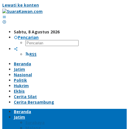
Lewati ke konten
Sabtu, 8 Agustus 2026
Pencarian
RSS
Beranda
Jatim
Nasional
Politik
Hukrim
Ekbis
Cerita Silat
Cerita Bersambung
Beranda
Jatim
Surabaya
Malang