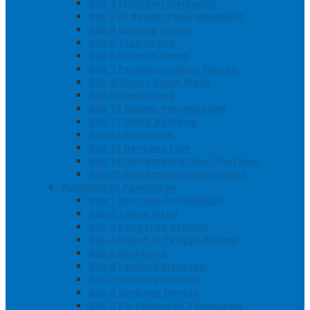
Bab 2 Matahari Majapahit
Bab 3 Di Bawah Panji Majapahit
Bab 4 Gunung Semar
Bab 5 Tiga Orang
Bab 6 Wringin Anom
Bab 7 Pemberontakan Senyap
Bab 8 Siasat Gajah Mada
Bab 9 Rawa-rawa
Bab 10 Malam Penumpasan
Bab 11 Bulak Banteng
Bab 12 Persiapan
Bab 13 Rencana Lain
Bab 14 Pertempuran Hari Pertama
Bab 15 Pertempuran Hari Kedua
Penaklukan Panarukan
Bab 1 Rencana Penaklukan
Bab 2 Sabuk Inten
Bab 3 Pangeran Benawa
Bab 4 Kabut di Tengah Malam
Bab 5 Berhitung
Bab 6 Lembah Merbabu
Bab 7 Wedhus Gembel
Bab 8 Gerbang Demak
Bab 9 Pertempuran Panarukan