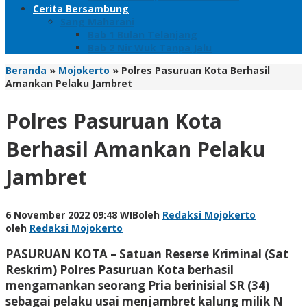
Cerita Bersambung
Sang Maharani
Bab 1 Bulan Telanjang
Bab 2 Nir Wuk Tanpa Jalu
Beranda
»
Mojokerto
»
Polres Pasuruan Kota Berhasil
Amankan Pelaku Jambret
Polres Pasuruan Kota
Berhasil Amankan Pelaku
Jambret
6 November 2022 09:48 WIB
oleh
Redaksi Mojokerto
oleh
Redaksi Mojokerto
PASURUAN KOTA – Satuan Reserse Kriminal (Sat
Reskrim) Polres Pasuruan Kota berhasil
mengamankan seorang Pria berinisial SR (34)
sebagai pelaku usai menjambret kalung milik N