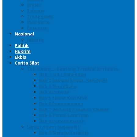
Gresik
Sidoarjo
Trenggalek
Mojokerto
Pasuruan
Nasional
Jakarta
Politik
Hukrim
Ekbis
Cerita Silat
Toh Kuning – Benteng Terakhir Kertajaya
Bab 1 Jalur Banengan
Bab 2 Sampai Jumpa, Ken Arok!
Bab 3 Bergabung
Bab 4 Perwira
Bab 5 Siasat Ken Arok
Bab 6 Pengepungan
Bab 7 Gerbang Pasukan Khusus
Bab 8 Tanah Larangan
Bab 9 Penyelamatan
Langit Hitam Majapahit
Bab 1 Menuju Kotaraja