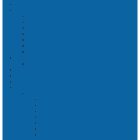
Beranda
Jatim
Surabaya
Malang
Gresik
Sidoarjo
Trenggalek
Mojokerto
Pasuruan
Nasional
Jakarta
Politik
Hukrim
Ekbis
Cerita Silat
Toh Kuning – Benteng Terakhir Kertajaya
Bab 1 Jalur Banengan
Bab 2 Sampai Jumpa, Ken Arok!
Bab 3 Bergabung
Bab 4 Perwira
Bab 5 Siasat Ken Arok
Bab 6 Pengepungan
Bab 7 Gerbang Pasukan Khusus