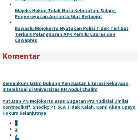
Majelis Hakim Tolak Nota Keberatan, Sidang
Pengeroyokan Anggota Silat Berlanjut
Bawaslu Mojokerto Nyatakan Polisi Tidak Terlibat
Terkait Pelanggaran APK Pemilu Capres dan
Cawapres
Komentar
Kemenkum Jatim Dukung Penguatan Literasi Kekayaan
Intelektual di Universitas KH Abdul Chalim
Putusan PN Mojokerto atas Gugatan Pra Yudisial Dinilai
Kontradiktif, Shodiq: PT SCA Tidak Kalah, Kami Akan Upaya
Hukum Selanjutnya
1
2
3