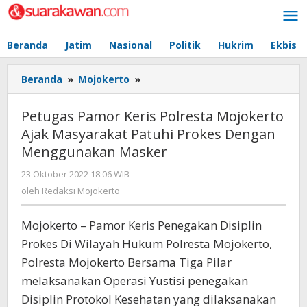
Lewati
ke
konten
Beranda
Jatim
Nasional
Politik
Hukrim
Ekbis
Beranda
»
Mojokerto
»
Petugas
Pamor
Keris
Petugas Pamor Keris Polresta Mojokerto
Polresta
Ajak Masyarakat Patuhi Prokes Dengan
Mojokerto
Menggunakan Masker
Ajak
Masyarakat
23 Oktober 2022 18:06 WIB
oleh
Patuhi
Redaksi
oleh
Redaksi Mojokerto
Prokes
Mojokerto
Dengan
Menggunakan
Mojokerto – Pamor Keris Penegakan Disiplin
Masker
Prokes Di Wilayah Hukum Polresta Mojokerto,
Polresta Mojokerto Bersama Tiga Pilar
melaksanakan Operasi Yustisi penegakan
Disiplin Protokol Kesehatan yang dilaksanakan