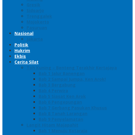
Gresik
Sidoarjo
Trenggalek
Mojokerto
Pasuruan
Nasional
Jakarta
Politik
Hukrim
Ekbis
Cerita Silat
Toh Kuning – Benteng Terakhir Kertajaya
Bab 1 Jalur Banengan
Bab 2 Sampai Jumpa, Ken Arok!
Bab 3 Bergabung
Bab 4 Perwira
Bab 5 Siasat Ken Arok
Bab 6 Pengepungan
Bab 7 Gerbang Pasukan Khusus
Bab 8 Tanah Larangan
Bab 9 Penyelamatan
Langit Hitam Majapahit
Bab 1 Menuju Kotaraja