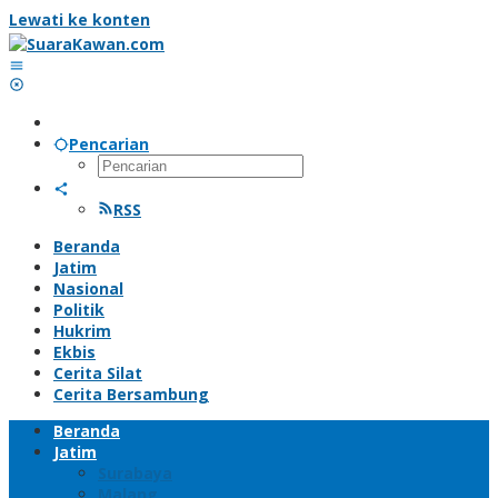
Lewati ke konten
Pencarian
RSS
Beranda
Jatim
Nasional
Politik
Hukrim
Ekbis
Cerita Silat
Cerita Bersambung
Beranda
Jatim
Surabaya
Malang