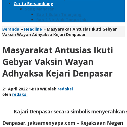
Cerita Bersambung
Sang Maharani
Bab 1 Bulan Telanjang
Bab 2 Nir Wuk Tanpa Jalu
Beranda
»
Headline
»
Masyarakat Antusias Ikuti Gebyar
Vaksin Wayan Adhyaksa Kejari Denpasar
Masyarakat Antusias Ikuti
Gebyar Vaksin Wayan
Adhyaksa Kejari Denpasar
21 April 2022 14:10 WIB
oleh
redaksi
oleh
redaksi
Kajari Denpasar secara simbolis menyerahkan s
Denpasar, jaksamenyapa.com – Kejaksaan Negeri