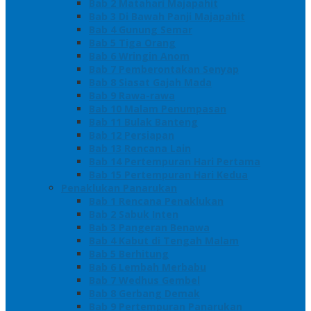
Bab 2 Matahari Majapahit
Bab 3 Di Bawah Panji Majapahit
Bab 4 Gunung Semar
Bab 5 Tiga Orang
Bab 6 Wringin Anom
Bab 7 Pemberontakan Senyap
Bab 8 Siasat Gajah Mada
Bab 9 Rawa-rawa
Bab 10 Malam Penumpasan
Bab 11 Bulak Banteng
Bab 12 Persiapan
Bab 13 Rencana Lain
Bab 14 Pertempuran Hari Pertama
Bab 15 Pertempuran Hari Kedua
Penaklukan Panarukan
Bab 1 Rencana Penaklukan
Bab 2 Sabuk Inten
Bab 3 Pangeran Benawa
Bab 4 Kabut di Tengah Malam
Bab 5 Berhitung
Bab 6 Lembah Merbabu
Bab 7 Wedhus Gembel
Bab 8 Gerbang Demak
Bab 9 Pertempuran Panarukan