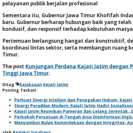
pelayanan publik berjalan profesional
Sementara itu, Gubernur Jawa Timur Khofifah Inda
baru. Gubernur berharap hubungan baik yang telah 
kondusif, dan responsif terhadap kebutuhan masya
Pertemuan berlangsung hangat dan konstruktif,
koordinasi lintas sektor, serta membangun ruang 
Timur.
The post
Kunjungan Perdana Kajati Jatim dengan 
Tinggi Jawa Timur
.
Ditag
kejaksaan
Kejati Jatim
Posting Terkait
Perkuat Sinergi Intelijen dan Penegakan Hukum, Kajat
Sinergi Peradilan Modern: Kajati Jatim Hadiri Sosialis
Kajati Jatim Resmikan Pameran dan Lelang Serentak, 27
Perkokoh Persatuan di Tengah Arus Disinformasi Digita
Menyambut Bulan Kemerdekaan dengan Integritas, Aspi
oleh
Redaksi Surabaya