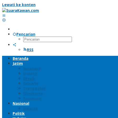
Lewati ke konten
Pencarian
RSS
Beranda
Jatim
Surabaya
Malang
Gresik
Sidoarjo
Trenggalek
Mojokerto
Pasuruan
Nasional
Jakarta
Politik