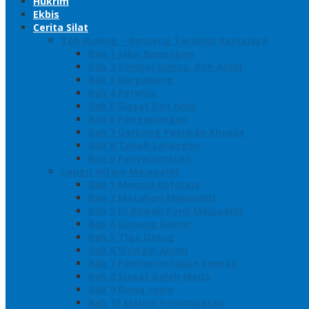
Hukrim
Ekbis
Cerita Silat
Toh Kuning – Benteng Terakhir Kertajaya
Bab 1 Jalur Banengan
Bab 2 Sampai Jumpa, Ken Arok!
Bab 3 Bergabung
Bab 4 Perwira
Bab 5 Siasat Ken Arok
Bab 6 Pengepungan
Bab 7 Gerbang Pasukan Khusus
Bab 8 Tanah Larangan
Bab 9 Penyelamatan
Langit Hitam Majapahit
Bab 1 Menuju Kotaraja
Bab 2 Matahari Majapahit
Bab 3 Di Bawah Panji Majapahit
Bab 4 Gunung Semar
Bab 5 Tiga Orang
Bab 6 Wringin Anom
Bab 7 Pemberontakan Senyap
Bab 8 Siasat Gajah Mada
Bab 9 Rawa-rawa
Bab 10 Malam Penumpasan