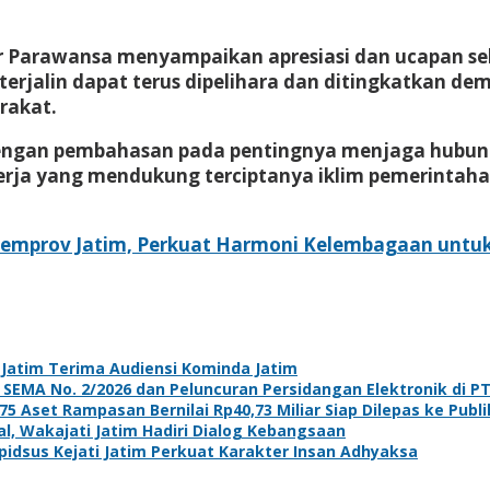
r Parawansa menyampaikan apresiasi dan ucapan sel
terjalin dapat terus dipelihara dan ditingkatkan d
rakat.
 dengan pembahasan pada pentingnya menjaga hubu
kerja yang mendukung terciptanya iklim pemerintaha
Pemprov Jatim, Perkuat Harmoni Kelembagaan untuk
i Jatim Terima Audiensi Kominda Jatim
asi SEMA No. 2/2026 dan Peluncuran Persidangan Elektronik di P
5 Aset Rampasan Bernilai Rp40,73 Miliar Siap Dilepas ke Publi
l, Wakajati Jatim Hadiri Dialog Kebangsaan
dsus Kejati Jatim Perkuat Karakter Insan Adhyaksa