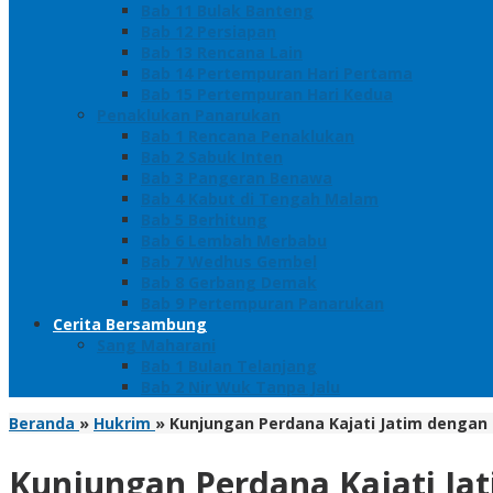
Bab 11 Bulak Banteng
Bab 12 Persiapan
Bab 13 Rencana Lain
Bab 14 Pertempuran Hari Pertama
Bab 15 Pertempuran Hari Kedua
Penaklukan Panarukan
Bab 1 Rencana Penaklukan
Bab 2 Sabuk Inten
Bab 3 Pangeran Benawa
Bab 4 Kabut di Tengah Malam
Bab 5 Berhitung
Bab 6 Lembah Merbabu
Bab 7 Wedhus Gembel
Bab 8 Gerbang Demak
Bab 9 Pertempuran Panarukan
Cerita Bersambung
Sang Maharani
Bab 1 Bulan Telanjang
Bab 2 Nir Wuk Tanpa Jalu
Beranda
»
Hukrim
»
Kunjungan Perdana Kajati Jatim dengan
Kunjungan Perdana Kajati Ja