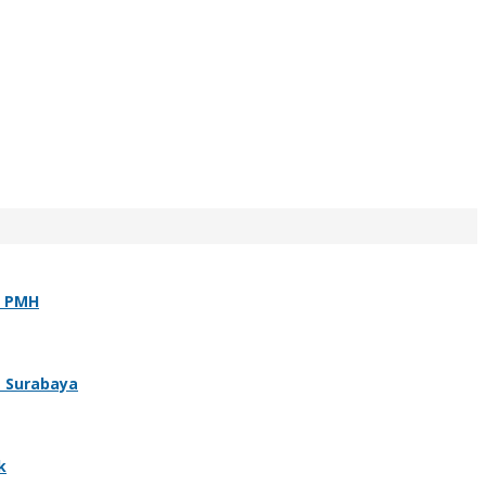
t PMH
T Surabaya
k