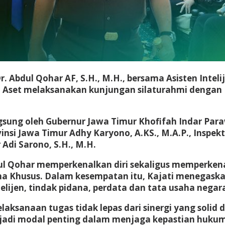
 Abdul Qohar AF, S.H., M.H., bersama Asisten Inteli
n Aset melaksanakan kunjungan silaturahmi dengan
sung oleh Gubernur Jawa Timur Khofifah Indar Para
nsi Jawa Timur Adhy Karyono, A.KS., M.A.P., Inspekt
Adi Sarono, S.H., M.H.
ul Qohar memperkenalkan diri sekaligus memperkena
idana Khusus. Dalam kesempatan itu, Kajati menega
telijen, tindak pidana, perdata dan tata usaha neg
aksanaan tugas tidak lepas dari sinergi yang solid
jadi modal penting dalam menjaga kepastian hukum