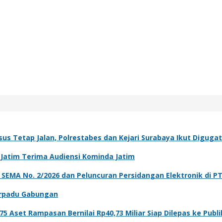
sus Tetap Jalan, Polrestabes dan Kejari Surabaya Ikut Diguga
i Jatim Terima Audiensi Kominda Jatim
asi SEMA No. 2/2026 dan Peluncuran Persidangan Elektronik di P
Terpadu Gabungan
5 Aset Rampasan Bernilai Rp40,73 Miliar Siap Dilepas ke Publi