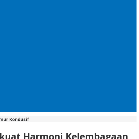
mur Kondusif
erkuat Harmoni Kelembagaan