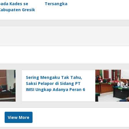
pada Kades se
Tersangka
Kabupaten Gresik
Sering Mengaku Tak Tahu,
Saksi Pelapor di Sidang PT
IMSI Ungkap Adanya Peran 6
Orang Lain, Andry: Kenapa
Tidak Jadi Tersangka Juga?
View More