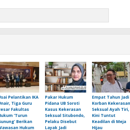
Usai Pelantikan IKA
Pakar Hukum
Empat Tahun Jadi
Unair, Tiga Guru
Pidana UB Soroti
Korban Kekerasa
Besar Fakultas
Kasus Kekerasan
Seksual Ayah Tiri,
Hukum ‘Turun
Seksual Situbondo,
Kini Tuntut
Gunung’ Berikan
Pelaku Disebut
Keadilan di Meja
Wawasan Hukum
Layak Jadi
Hijau