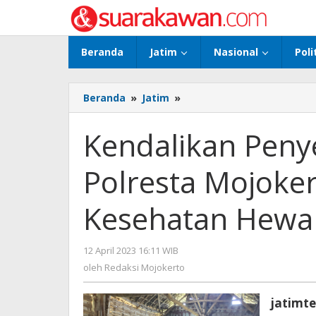
Lewati
ke
konten
Beranda
Jatim
Nasional
Poli
Beranda
»
Jatim
»
Kendalikan
Penyebaran
PMK,
Kendalikan Peny
Petugas
Polresta
Polresta Mojoke
Mojokerto
Cek
Kebersihan
Kesehatan Hewa
dan
Kesehatan
Hewan
12 April 2023 16:11 WIB
oleh
Ternak
Redaksi
oleh
Redaksi Mojokerto
Mojokerto
jatimte