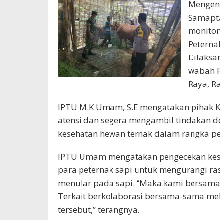
Mengend
Samapta
monitor
Peterna
Dilaksa
wabah P
Raya, R
IPTU M.K Umam, S.E mengatakan pihak K
atensi dan segera mengambil tindakan 
kesehatan hewan ternak dalam rangka 
IPTU Umam mengatakan pengecekan kese
para peternak sapi untuk mengurangi ras
menular pada sapi. “Maka kami bersama 
Terkait berkolaborasi bersama-sama m
tersebut,” terangnya.